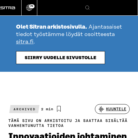
Siirry
FI
suoraan
Vaihda
Hae
sivuston
sisältöön
kieli
Olet Sitran arkistosivulla.
Ajantasaiset
tiedot työstämme löydät osoitteesta
sitra.fi
.
SIIRRY UUDELLE SIVUSTOLLE
Arvioitu
2 min
KUUNTELE
ARCHIVED
lukuaika
TÄMÄ SIVU ON ARKISTOITU JA SAATTAA SISÄLTÄÄ
VANHENTUNUTTA TIETOA
Innovaatioiden johtaminen