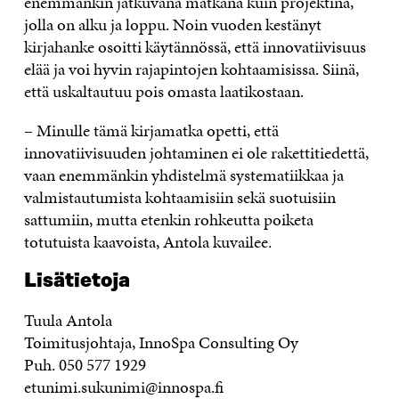
enemmänkin jatkuvana matkana kuin projektina,
jolla on alku ja loppu. Noin vuoden kestänyt
kirjahanke osoitti käytännössä, että innovatiivisuus
elää ja voi hyvin rajapintojen kohtaamisissa. Siinä,
että uskaltautuu pois omasta laatikostaan.
– Minulle tämä kirjamatka opetti, että
innovatiivisuuden johtaminen ei ole rakettitiedettä,
vaan enemmänkin yhdistelmä systematiikkaa ja
valmistautumista kohtaamisiin sekä suotuisiin
sattumiin, mutta etenkin rohkeutta poiketa
totutuista kaavoista, Antola kuvailee.
Lisätietoja
Tuula Antola
Toimitusjohtaja, InnoSpa Consulting Oy
Puh. 050 577 1929
etunimi.sukunimi@innospa.fi