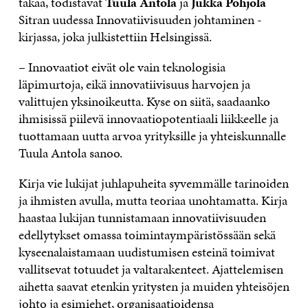
takaa, todistavat
Tuula Antola
ja
Jukka Pohjola
Sitran uudessa Innovatiivisuuden johtaminen -
kirjassa, joka julkistettiin Helsingissä.
– Innovaatiot eivät ole vain teknologisia
läpimurtoja, eikä innovatiivisuus harvojen ja
valittujen yksinoikeutta. Kyse on siitä, saadaanko
ihmisissä piilevä innovaatiopotentiaali liikkeelle ja
tuottamaan uutta arvoa yrityksille ja yhteiskunnalle
Tuula Antola sanoo.
Kirja vie lukijat juhlapuheita syvemmälle tarinoiden
ja ihmisten avulla, mutta teoriaa unohtamatta. Kirja
haastaa lukijan tunnistamaan innovatiivisuuden
edellytykset omassa toimintaympäristössään sekä
kyseenalaistamaan uudistumisen esteinä toimivat
vallitsevat totuudet ja valtarakenteet. Ajattelemisen
aihetta saavat etenkin yritysten ja muiden yhteisöjen
johto ja esimiehet, organisaatioidensa