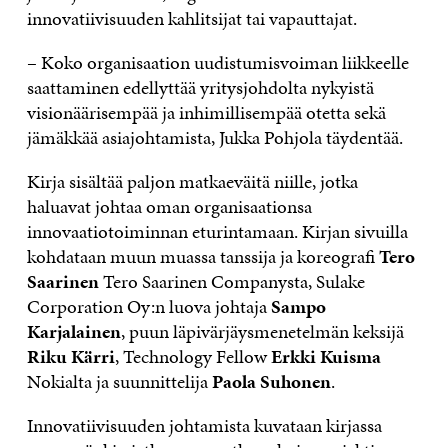
innovatiivisuuden kahlitsijat tai vapauttajat.
– Koko organisaation uudistumisvoiman liikkeelle
saattaminen edellyttää yritysjohdolta nykyistä
visionäärisempää ja inhimillisempää otetta sekä
jämäkkää asiajohtamista, Jukka Pohjola täydentää.
Kirja sisältää paljon matkaeväitä niille, jotka
haluavat johtaa oman organisaationsa
innovaatiotoiminnan eturintamaan. Kirjan sivuilla
kohdataan muun muassa tanssija ja koreografi
Tero
Saarinen
Tero Saarinen Companysta, Sulake
Corporation Oy:n luova johtaja
Sampo
Karjalainen
, puun läpivärjäysmenetelmän keksijä
Riku Kärri
, Technology Fellow
Erkki Kuisma
Nokialta ja suunnittelija
Paola Suhonen
.
Innovatiivisuuden johtamista kuvataan kirjassa