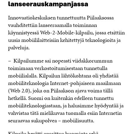
lanseerauskampanjassa
Innovaatiokeskuksen tunnettuutta Piilaaksossa
vauhditettiin lanseeraamalla toiminnan
käynnistyessä Web-2-Mobile-kilpailu, jossa etsittiin
uusia mobiililaitteisiin kehitettyjä teknologioita ja
palveluja.
– Kilpailumme sai nopeasti viidakkorummun
toimimaan verkostoitumisestaan tunnetulla
mobiilialalla. Kilpailun lähtökohtana oli yhdistää
mobiiliteknologia Internet-pohjaiseen maailmaan
(Web 2.0), joka on Piilaakson ajava voima tällä
hetkellä. Suomi on kuitenkin edelleen tunnettu
mobiiliteknologiastaan, ja halusimme hyödyntää ja
vahvistaa tätä mielikuvaa tuomalla esiin Internetin
seuraavaa sukupolvea – mobiilisuutta.
Kilpailu herätti ansaittua huomiota sekä