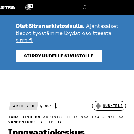
Siirry
FI
suoraan
Vaihda
Hae
sivuston
sisältöön
kieli
Olet Sitran arkistosivulla.
Ajantasaiset
tiedot työstämme löydät osoitteesta
sitra.fi
.
SIIRRY UUDELLE SIVUSTOLLE
Arvioitu
4 min
KUUNTELE
ARCHIVED
lukuaika
TÄMÄ SIVU ON ARKISTOITU JA SAATTAA SISÄLTÄÄ
VANHENTUNUTTA TIETOA
Innovaatiokeskus