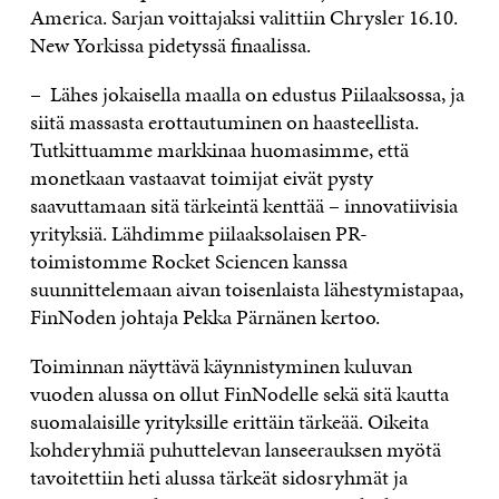
America. Sarjan voittajaksi valittiin Chrysler 16.10.
New Yorkissa pidetyssä finaalissa.
– Lähes jokaisella maalla on edustus Piilaaksossa, ja
siitä massasta erottautuminen on haasteellista.
Tutkittuamme markkinaa huomasimme, että
monetkaan vastaavat toimijat eivät pysty
saavuttamaan sitä tärkeintä kenttää – innovatiivisia
yrityksiä. Lähdimme piilaaksolaisen PR-
toimistomme Rocket Sciencen kanssa
suunnittelemaan aivan toisenlaista lähestymistapaa,
FinNoden johtaja Pekka Pärnänen kertoo.
Toiminnan näyttävä käynnistyminen kuluvan
vuoden alussa on ollut FinNodelle sekä sitä kautta
suomalaisille yrityksille erittäin tärkeää. Oikeita
kohderyhmiä puhuttelevan lanseerauksen myötä
tavoitettiin heti alussa tärkeät sidosryhmät ja