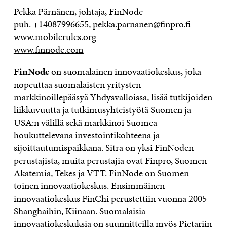
Pekka Pärnänen, johtaja, FinNode
puh. +14087996655, pekka.parnanen@finpro.fi
www.mobilerules.org
www.finnode.com
FinNode
on suomalainen innovaatiokeskus, joka
nopeuttaa suomalaisten yritysten
markkinoillepääsyä Yhdysvalloissa, lisää tutkijoiden
liikkuvuutta ja tutkimusyhteistyötä Suomen ja
USA:n välillä sekä markkinoi Suomea
houkuttelevana investointikohteena ja
sijoittautumispaikkana. Sitra on yksi FinNoden
perustajista, muita perustajia ovat Finpro, Suomen
Akatemia, Tekes ja VTT. FinNode on Suomen
toinen innovaatiokeskus. Ensimmäinen
innovaatiokeskus FinChi perustettiin vuonna 2005
Shanghaihin, Kiinaan. Suomalaisia
innovaatiokeskuksia on suunnitteilla myös Pietariin