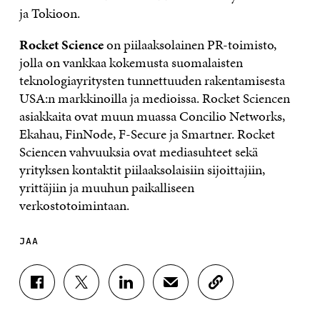
ja Tokioon.
Rocket Science
on piilaaksolainen PR-toimisto,
jolla on vankkaa kokemusta suomalaisten
teknologiayritysten tunnettuuden rakentamisesta
USA:n markkinoilla ja medioissa. Rocket Sciencen
asiakkaita ovat muun muassa Concilio Networks,
Ekahau, FinNode, F-Secure ja Smartner. Rocket
Sciencen vahvuuksia ovat mediasuhteet sekä
yrityksen kontaktit piilaaksolaisiin sijoittajiin,
yrittäjiin ja muuhun paikalliseen
verkostotoimintaan.
JAA
J
J
J
J
K
A
A
A
A
O
A
A
A
A
P