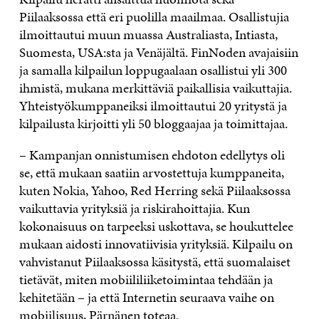
Piilaaksossa että eri puolilla maailmaa. Osallistujia
ilmoittautui muun muassa Australiasta, Intiasta,
Suomesta, USA:sta ja Venäjältä. FinNoden avajaisiin
ja samalla kilpailun loppugaalaan osallistui yli 300
ihmistä, mukana merkittäviä paikallisia vaikuttajia.
Yhteistyökumppaneiksi ilmoittautui 20 yritystä ja
kilpailusta kirjoitti yli 50 bloggaajaa ja toimittajaa.
– Kampanjan onnistumisen ehdoton edellytys oli
se, että mukaan saatiin arvostettuja kumppaneita,
kuten Nokia, Yahoo, Red Herring sekä Piilaaksossa
vaikuttavia yrityksiä ja riskirahoittajia. Kun
kokonaisuus on tarpeeksi uskottava, se houkuttelee
mukaan aidosti innovatiivisia yrityksiä. Kilpailu on
vahvistanut Piilaaksossa käsitystä, että suomalaiset
tietävät, miten mobiililiiketoimintaa tehdään ja
kehitetään – ja että Internetin seuraava vaihe on
mobiilisuus, Pärnänen toteaa.