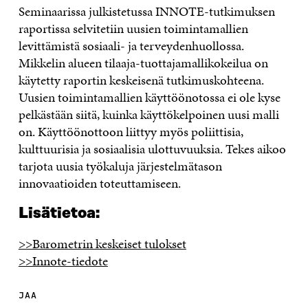
Seminaarissa julkistetussa INNOTE-tutkimuksen
raportissa selvitetiin uusien toimintamallien
levittämistä sosiaali- ja terveydenhuollossa.
Mikkelin alueen tilaaja-tuottajamallikokeilua on
käytetty raportin keskeisenä tutkimuskohteena.
Uusien toimintamallien käyttöönotossa ei ole kyse
pelkästään siitä, kuinka käyttökelpoinen uusi malli
on. Käyttöönottoon liittyy myös poliittisia,
kulttuurisia ja sosiaalisia ulottuvuuksia. Tekes aikoo
tarjota uusia työkaluja järjestelmätason
innovaatioiden toteuttamiseen.
Lisätietoa:
>>Barometrin keskeiset tulokset
>>Innote-tiedote
JAA