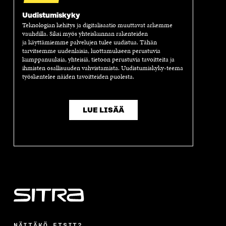
U
D
U
U
Uudistumiskyky
D
E
D
U
E
S
E
D
Teknologian kehitys ja digitalisaatio muuttavat arkemme
vauhdilla. Siksi myös yhteiskunnan rakenteiden
S
S
S
E
ja käyttämiemme palvelujen tulee uudistua. Tähän
S
A
S
S
tarvitsemme uudenlaisia, luottamukseen perustuvia
A
I
A
S
kumppanuuksia, yhteisiä, tietoon perustuvia tavoitteita ja
I
K
I
A
ihmisten osallisuuden vahvistamista. Uudistumiskyky-teema
K
K
K
I
työskentelee näiden tavoitteiden puolesta.
K
U
K
K
U
N
U
K
N
A
N
U
A
S
A
N
LUE LISÄÄ
S
S
S
A
S
A
S
S
A
A
S
A
NÄITÄKÖ ETSIT?