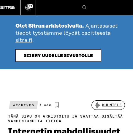
Siirry
FI
suoraan
Vaihda
Hae
sivuston
sisältöön
kieli
Olet Sitran arkistosivulla.
Ajantasaiset
tiedot työstämme löydät osoitteesta
sitra.fi
.
SIIRRY UUDELLE SIVUSTOLLE
Arvioitu
1 min
KUUNTELE
ARCHIVED
lukuaika
TÄMÄ SIVU ON ARKISTOITU JA SAATTAA SISÄLTÄÄ
VANHENTUNUTTA TIETOA
Internetin mahdollisuudet