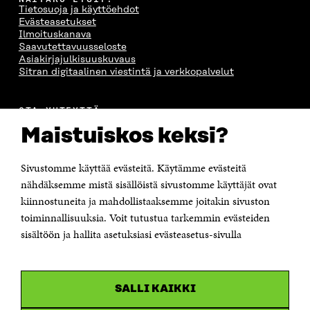
Tietosuoja ja käyttöehdot
Evästeasetukset
Ilmoituskanava
Saavutettavuusseloste
Asiakirjajulkisuuskuvaus
Sitran digitaalinen viestintä ja verkkopalvelut
OTA YHTEYTTÄ
Suomen itsenäisyyden juhlarahasto Sitra
Maistuiskos keksi?
Itämerenkatu 11-13, PL 160,
00181 Helsinki
Sivustomme käyttää evästeitä. Käytämme evästeitä
Puhelin +358 294 618 991
Sähköpostiosoite
nähdäksemme mistä sisällöistä sivustomme käyttäjät ovat
etunimi.sukunimi@sitra.fi tai sitra@sitra.fi
kiinnostuneita ja mahdollistaaksemme joitakin sivuston
Saapumisohjeet
toiminnallisuuksia. Voit tutustua tarkemmin evästeiden
sisältöön ja hallita asetuksiasi evästeasetus-sivulla
Y-tunnus 0202132-3
OLEMME NÄISSÄ SOMEISSA
SALLI KAIKKI
Facebook
Avautuu