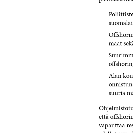
Poliittis
suomalais
Offshorin
maat sekä
Suurimmal
offshori
Alan koul
onnistune
suuria m
Ohjelmistotuo
että offshor
vapauttaa res