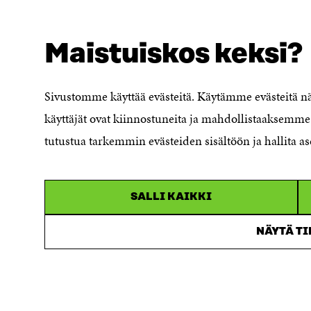
A
NÄITÄKÖ ETSIT?
Tietosuoja ja käyttöehdot
Maistuiskos keksi?
Evästeasetukset
Ilmoituskanava
Saavutettavuusseloste
Sivustomme käyttää evästeitä. Käytämme evästeitä 
Asiakirjajulkisuuskuvaus
käyttäjät ovat kiinnostuneita ja mahdollistaaksemme 
Sitran digitaalinen viestintä ja
tutustua tarkemmin evästeiden sisältöön ja hallita as
verkkopalvelut
SALLI KAIKKI
NÄYTÄ T