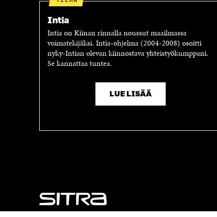
A
V
V
A
Intia
A
U
Intia on Kiinan rinnalla noussut maailmassa
U
T
voimatekijäksi. Intia-ohjelma (2004-2008) osoitti
T
U
nyky-Intian olevan kiinnostava yhteistyökumppani.
U
U
Se kannattaa tuntea.
U
U
U
U
U
D
LUE LISÄÄ
D
E
E
S
S
S
S
A
A
I
I
K
K
K
K
U
U
N
N
A
A
S
S
S
S
A