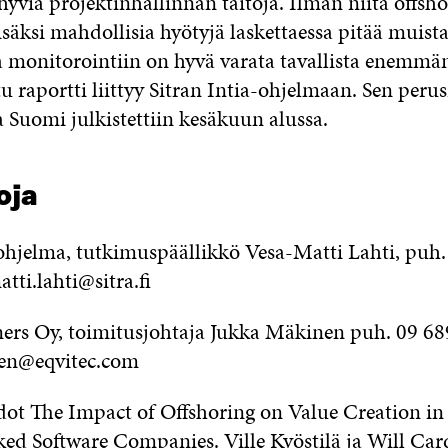
hyviä projektinhallinnan taitoja. Ilman niitä offsh
säksi mahdollisia hyötyjä laskettaessa pitää muista
a monitorointiin on hyvä varata tavallista enemmän
tu raportti liittyy Sitran Intia-ohjelmaan. Sen perus
ja Suomi julkistettiin kesäkuun alussa.
oja
-ohjelma, tutkimuspäällikkö Vesa-Matti Lahti, puh
tti.lahti@sitra.fi
ners Oy, toimitusjohtaja Jukka Mäkinen puh. 09 68
en@eqvitec.com
edot The Impact of Offshoring on Value Creation in
ed Software Companies. Ville Kyöstilä ja Will Card