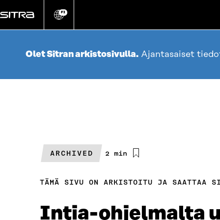
Siirry
suoraan
FI
Vaihda
sivuston
sisältöön
kieli
Olet Sitran arkistosivulla.
Ajantasaiset tied
ARCHIVED
Arvioitu
2 min
lukuaika
TÄMÄ SIVU ON ARKISTOITU JA SAATTAA S
Intia-ohjelmalta u