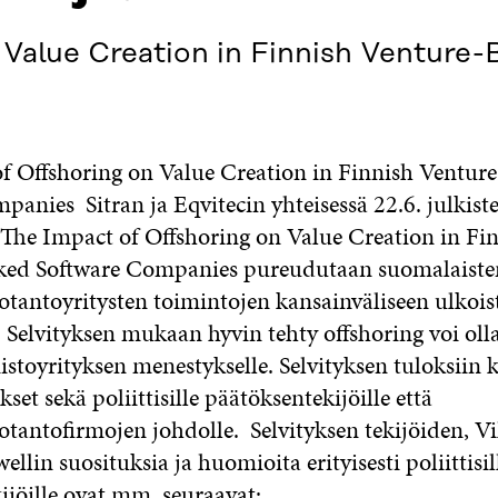
 Value Creation in Finnish Venture
f Offshoring on Value Creation in Finnish Ventur
anies Sitran ja Eqvitecin yhteisessä 22.6. julkist
ä The Impact of Offshoring on Value Creation in Fi
ked Software Companies pureudutaan suomalaiste
otantoyritysten toimintojen kansainväliseen ulkoi
. Selvityksen mukaan hyvin tehty offshoring voi oll
istoyrityksen menestykselle. Selvityksen tuloksiin 
set sekä poliittisille päätöksentekijöille että
tantofirmojen johdolle. Selvityksen tekijöiden, Vi
ellin suosituksia ja huomioita erityisesti poliittisil
ijöille ovat mm. seuraavat: