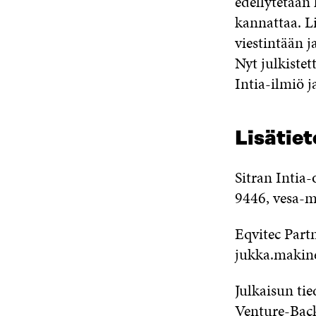
edellytetään 
kannattaa. Li
viestintään j
Nyt julkistet
Intia-ilmiö 
Lisätiet
Sitran Intia
9446, vesa-ma
Eqvitec Part
jukka.makin
Julkaisun ti
Venture-Back