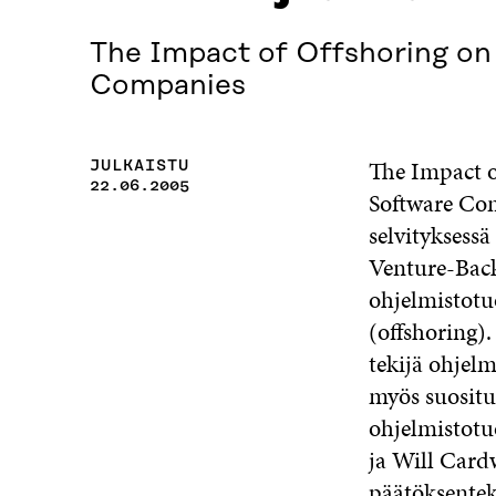
The Impact of Offshoring on
Companies
The Impact o
JULKAISTU
22.06.2005
Software Comp
selvityksess
Venture-Bac
ohjelmistotu
(offshoring)
tekijä ohjelm
myös suosituk
ohjelmistotuo
ja Will Cardw
päätöksentek