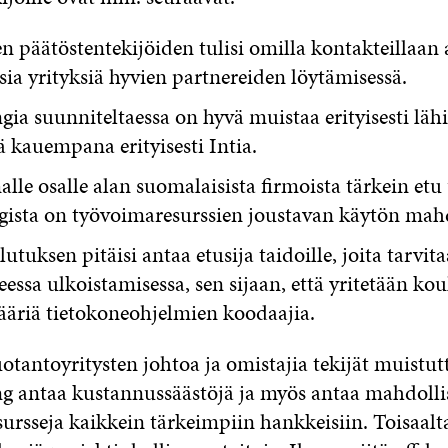
ten päätöstentekijöiden tulisi omilla kontakteillaan
ia yrityksiä hyvien partnereiden löytämisessä.
gia suunniteltaessa on hyvä muistaa erityisesti l
 kauempana erityisesti Intia.
le osalle alan suomalaisista firmoista tärkein etu
ngista on työvoimaresurssien joustavan käytön mah
utuksen pitäisi antaa etusija taidoille, joita tarvit
essa ulkoistamisessa, sen sijaan, että yritetään kou
ääriä tietokoneohjelmien koodaajia.
tantoyritysten johtoa ja omistajia tekijät muistutta
ing antaa kustannussäästöjä ja myös antaa mahdoll
ursseja kaikkein tärkeimpiin hankkeisiin. Toisaalta