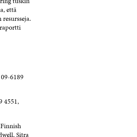
oring tuskin
A
S
A
K
S
S
S
a, että
K
S
A
S
 resursseja.
U
A
A
N
raportti
A
S
S
A
. 09-6189
9 4551,
 Finnish
well. Sitra