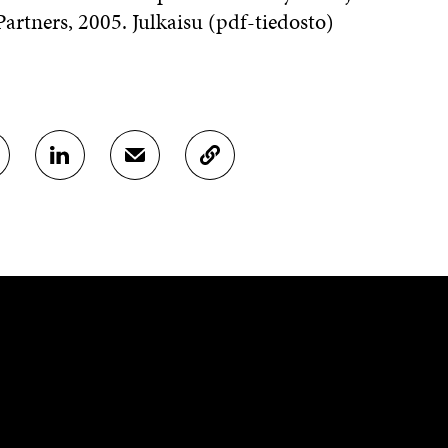
Partners, 2005. Julkaisu (pdf-tiedosto)
J
J
K
A
A
O
A
A
P
L
S
I
I
Ä
O
N
H
I
K
K
A
E
Ö
R
D
P
T
I
O
I
N
S
K
I
T
K
S
I
E
S
L
L
Ä
L
I