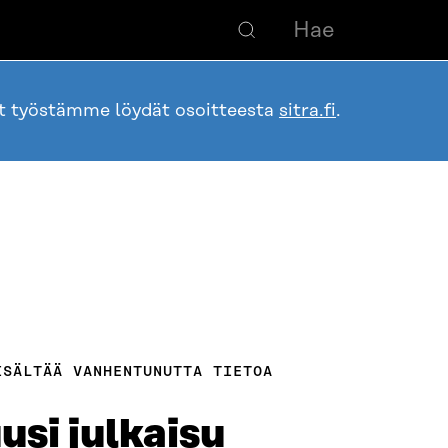
ot työstämme löydät osoitteesta
sitra.fi
.
ISÄLTÄÄ VANHENTUNUTTA TIETOA
usi julkaisu