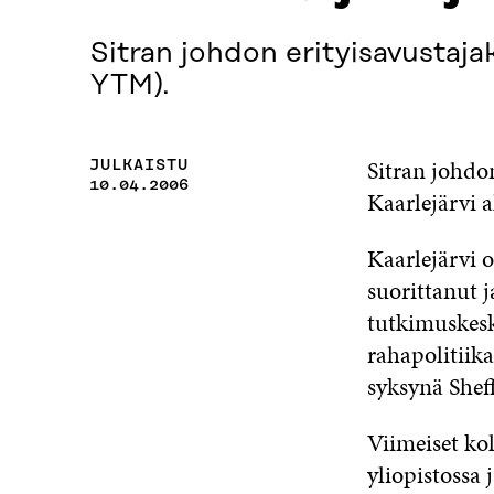
Sitran johdon erityisavustaja
YTM).
Sitran johdo
JULKAISTU
10.04.2006
Kaarlejärvi a
Kaarlejärvi 
suorittanut j
tutkimuskesk
rahapolitiik
syksynä Sheff
Viimeiset ko
yliopistossa