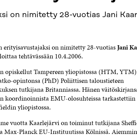
ksi on nimitetty 28-vuotias Jani Kaa
n erityisavustajaksi on nimitetty 28-vuotias
Jani Ka
loittaa tehtävässään 10.4.2006.
on opiskellut Tampereen yliopistossa (HTM, YTM)
atko-opintonsa (PhD) Poliittisen taloustieteen
uksen tutkijana Britanniassa. Hänen väitöskirjansa
an koordinoinnista EMU-olosuhteissa tarkastettiin
ieldin yliopistossa.
lme vuotta Kaarlejärvi on toiminut tutkijana Sheffi
 ja Max-Planck EU-Instituutissa Kölnissä. Aiemmi