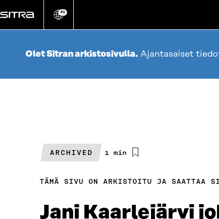
Siirry
suoraan
FI
Vaihda
sivuston
sisältöön
kieli
Olet Sitran arkistosivulla.
Ajantasaiset tied
ARCHIVED
Arvioitu
1 min
lukuaika
TÄMÄ SIVU ON ARKISTOITU JA SAATTAA S
Jani Kaarlejärvi j