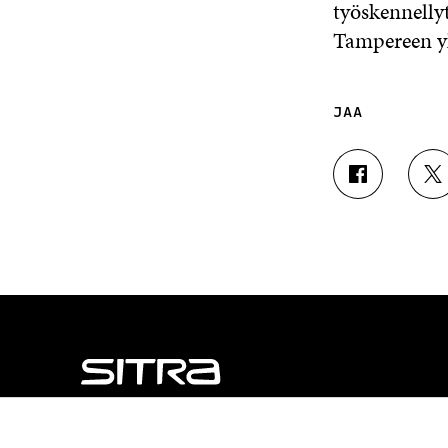
työskennellyt
Tampereen yl
JAA
J
J
A
A
A
A
F
T
A
W
C
I
E
T
B
T
O
E
O
R
K
I
I
S
S
S
NÄITÄKÖ ETSIT?
S
Ä