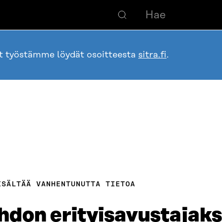
ot työstämme löydät osoitteesta
sitra.fi
.
ISÄLTÄÄ VANHENTUNUTTA TIETOA
ohdon erityisavustajaks