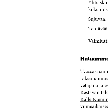
Yhteiskun
kokemus
Sujuvaa, 
Tehtävää
Valmiutt
Haluamme, 
Työssäsi sinu
rakennamme 
vetäjänä ja 
Kestävän talo
Kalle Niemi
viimeaikais