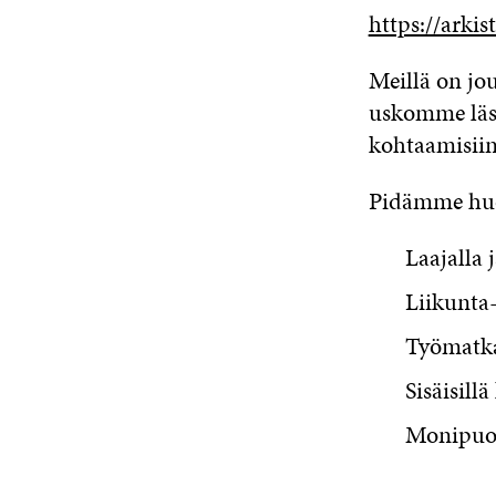
https://arkis
Meillä on jo
uskomme läs
kohtaamisiin
Pidämme huol
Laajalla 
Liikunta-
Työmatka
Sisäisill
Monipuol