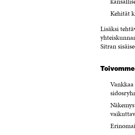
kansallis
Kehität k
Lisäksi tehtä
yhteiskunnan
Sitran sisäi
Toivomme 
Vankkaa f
sidosryh
Näkemyst
vaikutta
Erinomais