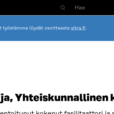
ot työstämme löydät osoitteesta
sitra.fi
.
ja, Yhteiskunnallinen 
ientoitunut kokenut fasilitaattori j