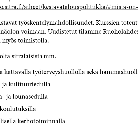
to.sitra.fi/aiheet/kestavatalouspolitiikka/#mista-on
ustavat työskentelymahdollisuudet. Kurssien toteu
näolon voimaan. Uudistetut tilamme Ruoholahdes
 myös toimistolla.
ta sitralaisista mm.
ja kattavalla työterveyshuollolla sekä hammashuoll
 ja kulttuuriedulla
- ja lounasedulla
ä koulutuksilla
isella kerhotoiminnalla