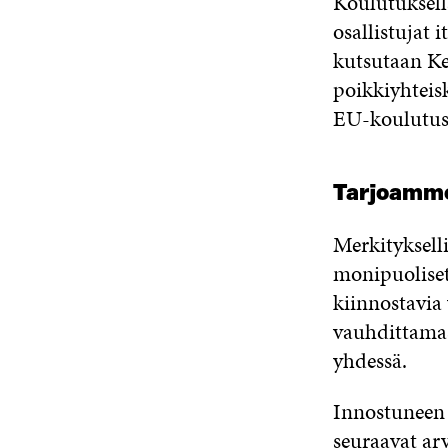
Koulutuksell
osallistujat 
kutsutaan Ke
poikkiyhteis
EU-koulutus 
Tarjoamme
Merkityksel
monipuoliset
kiinnostavia
vauhdittamas
yhdessä.
Innostuneen 
seuraavat arv