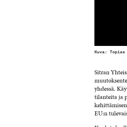
Kuva: Topias
Sitran Yhtei
muutoksentek
yhdessä. Käy
tilanteita ja
kehittämisen
EU:n tulevai