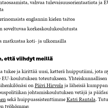
taosaamista, vahvaa tulevaisuusorientaatiota ja 
ta
erinomaista englannin kielen taitoa
n soveltuvaa korkeakoulukoulutusta
a matkustaa koti- ja ulkomailla
että viihdyt meillä
a tukee ja kirittää uusi, ketterä huipputiimi, jota n
EU-koulutuksen toteutukseen. Yhteiskunnallisen
esihenkilönäsi on
Päivi Hirvola
ja läheisiä kumppan
uspolitiikan johtamiskoulutuksen vetäjä ja pääfasi
nen
sekä huippuassistenttimme
Katri Rantala
. Tut
een työhömme: