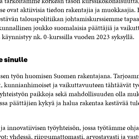
a tarkoitamme korkean tason kurssikokonaisuutta,
itse ovat aktiivisia tiedon rakentajia ja muokkaajia. 
stävän talouspolitiikan johtamiskurssiemme tapa
kunnallinen joukko suomalaisia päättäjiä ja vaikutt
käynnistyy nk. 0-kurssilla vuoden 2023 syksyllä.
 sinulle
lisen työn huomisen Suomen rakentajana. Tarjoam
, kunnianhimoiset ja vaikuttavuuteen tähtäävät ty
 yhteistyön paikkoja sekä mahdollisuuden olla mu
sa päättäjien kykyä ja halua rakentaa kestävää tul
ja innovatiivisen työyhteisön, jossa työtämme ohj
ot: yhdessä, riippumattomasti, arvostavasti ja vastu