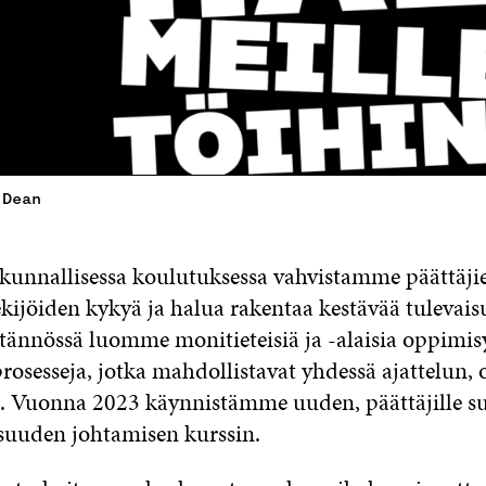
 Dean
skunnallisessa koulutuksessa vahvistamme päättäjie
ijöiden kykyä ja halua rakentaa kestävää tulevais
tännössä luomme monitieteisiä ja -alaisia oppimis
 prosesseja, jotka mahdollistavat yhdessä ajattelun,
. Vuonna 2023 käynnistämme uuden, päättäjille 
suuden johtamisen kurssin.