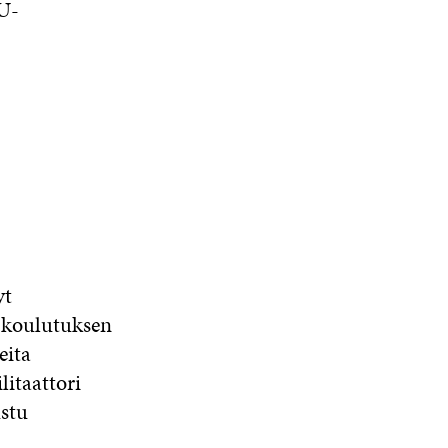
EU-
yt
 koulutuksen
eita
litaattori
ustu