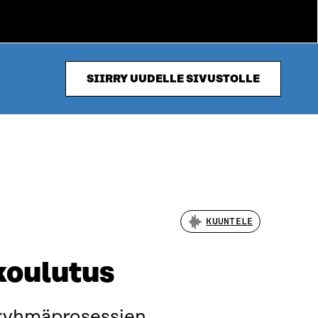
SIIRRY UUDELLE SIVUSTOLLE
KUUNTELE
koulutus
a ryhmäprosessien