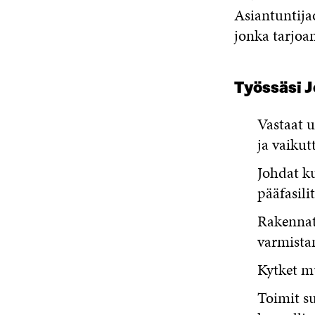
Asiantuntij
jonka tarjoam
Työssäsi J
Vastaat 
ja vaikut
Johdat ku
pääfasili
Rakennat
varmista
Kytket m
Toimit s