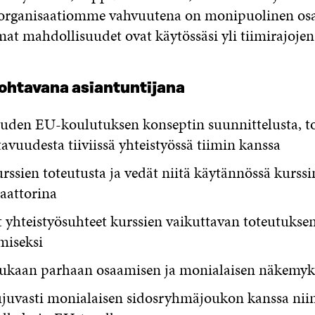
aorganisaatiomme vahvuutena on monipuolinen os
at mahdollisuudet ovat käytössäsi yli tiimirajojen
ohtavana asiantuntijana
uuden EU-koulutuksen konseptin suunnittelusta, t
tavuudesta tiiviissä yhteistyössä tiimin kanssa
rssien toteutusta ja vedät niitä käytännössä kurssi
taattorina
 yhteistyösuhteet kurssien vaikuttavan toteutukse
miseksi
ukaan parhaan osaamisen ja monialaisen näkemyk
ujuvasti monialaisen sidosryhmäjoukon kanssa nii