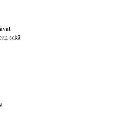
tävät
een sekä
a