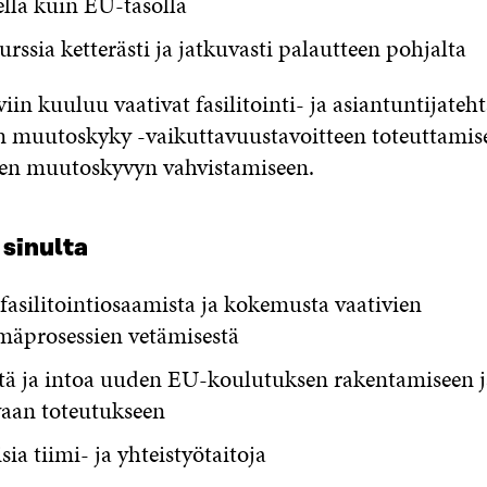
ella kuin EU-tasolla
urssia ketterästi ja jatkuvasti palautteen pohjalta
viin kuuluu vaativat fasilitointi- ja asiantuntijateh
 muutoskyky -vaikuttavuustavoitteen toteuttamis
seen muutoskyvyn vahvistamiseen.
sinulta
asilitointiosaamista ja kokemusta vaativien
mäprosessien vetämisestä
ä ja intoa uuden EU-koulutuksen rakentamiseen j
vaan toteutukseen
ia tiimi- ja yhteistyötaitoja