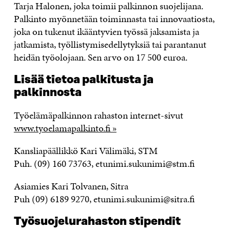
Tarja Halonen, joka toimii palkinnon suojelijana.
Palkinto myönnetään toiminnasta tai innovaatiosta,
joka on tukenut ikääntyvien työssä jaksamista ja
jatkamista, työllistymisedellytyksiä tai parantanut
heidän työolojaan. Sen arvo on 17 500 euroa.
Lisää tietoa palkitusta ja
palkinnosta
Työelämäpalkinnon rahaston internet-sivut
www.tyoelamapalkinto.fi »
Kansliapäällikkö Kari Välimäki, STM
Puh. (09) 160 73763, etunimi.sukunimi@stm.fi
Asiamies Kari Tolvanen, Sitra
Puh (09) 6189 9270, etunimi.sukunimi@sitra.fi
Työsuojelurahaston stipendit