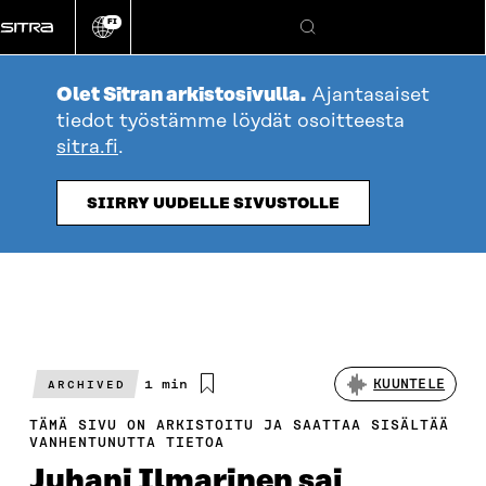
Siirry
FI
suoraan
Vaihda
Hae
sivuston
sisältöön
kieli
Olet Sitran arkistosivulla.
Ajantasaiset
tiedot työstämme löydät osoitteesta
sitra.fi
.
SIIRRY UUDELLE SIVUSTOLLE
Arvioitu
1 min
KUUNTELE
ARCHIVED
lukuaika
TÄMÄ SIVU ON ARKISTOITU JA SAATTAA SISÄLTÄÄ
VANHENTUNUTTA TIETOA
Juhani Ilmarinen sai