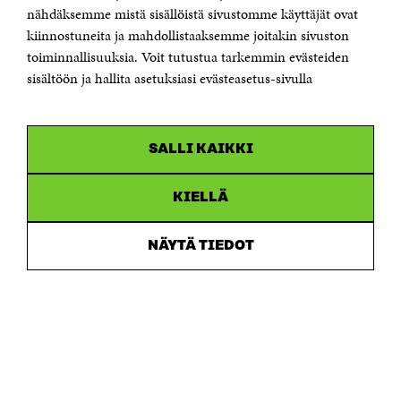
Sähköpostiosoite
nähdäksemme mistä sisällöistä sivustomme käyttäjät ovat
etunimi.sukunimi@sitra.fi tai sitra@sitra.fi
kiinnostuneita ja mahdollistaaksemme joitakin sivuston
Saapumisohjeet
toiminnallisuuksia. Voit tutustua tarkemmin evästeiden
sisältöön ja hallita asetuksiasi evästeasetus-sivulla
Y-tunnus 0202132-3
OLEMME NÄISSÄ SOMEISSA
SALLI KAIKKI
Facebook
Avautuu
uudessa
Linkedin
ikkunassa
KIELLÄ
Avautuu
uudessa
Youtube
ikkunassa
Avautuu
NÄYTÄ TIEDOT
uudessa
Instagram
ikkunassa
Avautuu
uudessa
ikkunassa