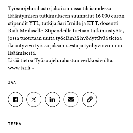
Työsuojelurahasto jakoi samassa tilaisuudessa
ikääntymisen tutkimukseen suunnatut 16 000 euron
stipendit YTL, tutkija Sari Irnille ja KTT, dosentti
Raili Moilaselle. Stipendeillä tuetaan tutkimustyötä,
jossa tuotetaan uutta työelämää hyödyttävää tietoa
ikääntyvien työssä jaksamisesta ja työhyvinvoinnin
lisäämisestä.
Lisää tietoa Työsuojelurahaston verkkosivuilta:
www.tsr.fi »
JAA
J
J
J
J
K
A
A
A
A
O
A
A
A
A
P
F
T
L
S
I
A
W
I
Ä
O
TEEMA
C
I
N
H
I