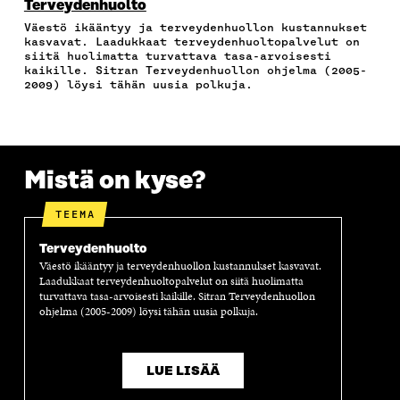
E
T
K
K
A
Terveydenhuolto
B
T
E
Ö
R
Väestö ikääntyy ja terveydenhuollon kustannukset
O
E
D
P
T
kasvavat. Laadukkaat terveydenhuoltopalvelut on
O
R
I
O
I
siitä huolimatta turvattava tasa-arvoisesti
K
I
N
S
K
kaikille. Sitran Terveydenhuollon ohjelma (2005-
I
S
I
T
K
2009) löysi tähän uusia polkuja.
S
S
S
I
E
S
Ä
S
L
L
A
A
Ä
L
I
A
V
A
A
N
V
A
V
A
L
Mistä on kyse?
A
U
A
V
I
U
T
U
A
N
T
U
T
U
K
TEEMA
U
U
U
T
K
U
U
U
U
I
Terveydenhuolto
U
U
U
U
Väestö ikääntyy ja terveydenhuollon kustannukset kasvavat.
U
D
U
U
Laadukkaat terveydenhuoltopalvelut on siitä huolimatta
D
E
D
U
turvattava tasa-arvoisesti kaikille. Sitran Terveydenhuollon
E
S
E
D
ohjelma (2005-2009) löysi tähän uusia polkuja.
S
S
S
E
S
A
S
S
A
I
A
S
LUE LISÄÄ
I
K
I
A
K
K
K
I