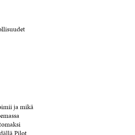
llisuudet
oimii ja mikä
teemassa
ttomaksi
ällä Pilot