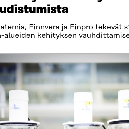
udistumista
temia, Finnvera ja Finpro tekevät s
a-alueiden kehityksen vauhdittamise