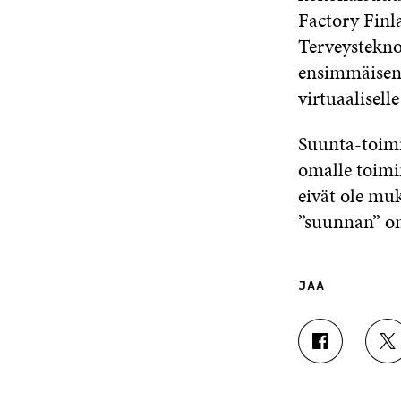
Factory Finla
Terveystekno
ensimmäisenä
virtuaalisell
Suunta-toimi
omalle toimin
eivät ole mu
”suunnan” o
JAA
J
J
A
A
A
A