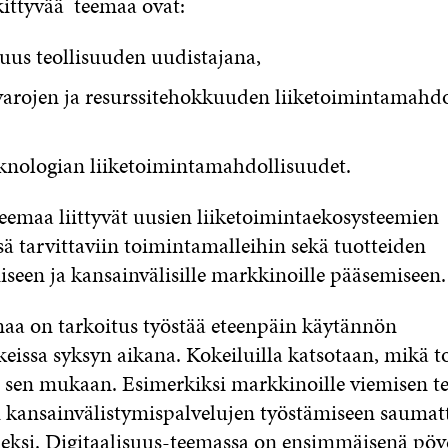
kittyvää teemaa ovat:
suus teollisuuden uudistajana,
arojen ja resurssitehokkuuden liiketoimintamahdo
eknologian liiketoimintamahdollisuudet.
eemaa liittyvät uusien liiketoimintaekosysteemien
ä tarvittaviin toimintamalleihin sekä tuotteiden
iseen ja kansainvälisille markkinoille pääsemiseen.
aa on tarkoitus työstää eteenpäin käytännön
eissa syksyn aikana. Kokeiluilla katsotaan, mikä t
än sen mukaan. Esimerkiksi markkinoille viemisen 
kansainvälistymispalvelujen työstämiseen sauma
ksi. Digitaalisuus-teemassa on ensimmäisenä pöyd