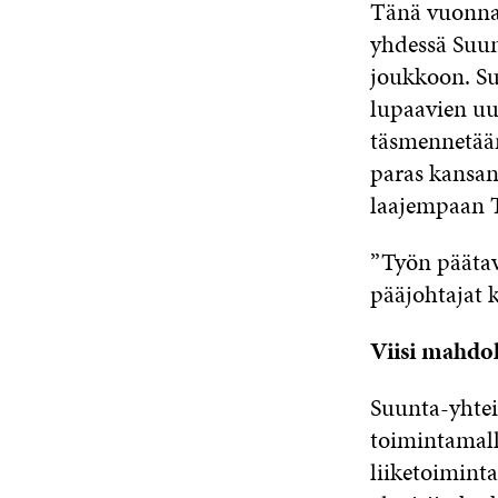
Tänä vuonna 
yhdessä Suun
joukkoon. Su
lupaavien uu
täsmennetään 
paras kansan
laajempaan 
”Työn päätav
pääjohtajat k
Viisi mahdo
Suunta-yhteis
toimintamalli
liiketoimint