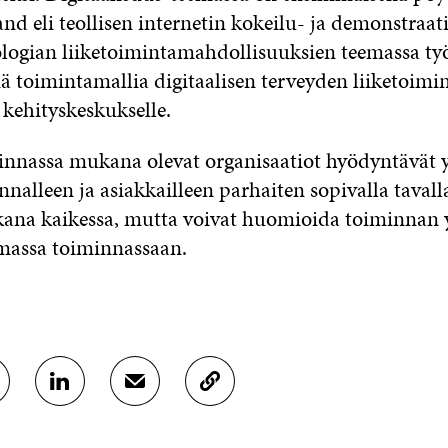
nd eli teollisen internetin kokeilu- ja demonstraa
logian liiketoimintamahdollisuuksien teemassa ty
 toimintamallia digitaalisen terveyden liiketoimi
e kehityskeskukselle.
nnassa mukana olevat organisaatiot hyödyntävät y
nalleen ja asiakkailleen parhaiten sopivalla tavall
kana kaikessa, mutta voivat huomioida toiminnan 
massa toiminnassaan.
J
J
K
A
A
O
A
A
P