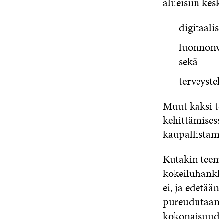
alueisiin kes
digitaali
luonnonv
sekä
terveyst
Muut kaksi t
kehittämisess
kaupallistam
Kutakin teem
kokeiluhankk
ei, ja edetä
pureudutaan 
kokonaisuude