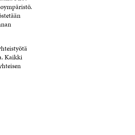
tioympäristö.
östetään
nnan
hteistyötä
a. Kaikki
yhteisen