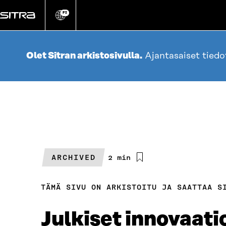
Siirry
suoraan
FI
Vaihda
sivuston
sisältöön
kieli
Olet Sitran arkistosivulla.
Ajantasaiset tied
ARCHIVED
Arvioitu
2 min
lukuaika
TÄMÄ SIVU ON ARKISTOITU JA SAATTAA S
Julkiset innovaati