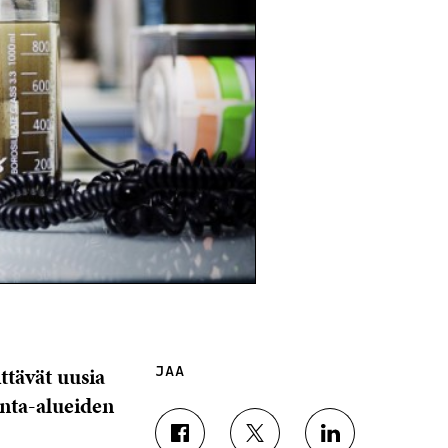
ttävät uusia
JAA
nta-alueiden
J
J
J