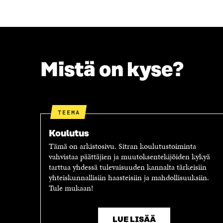
F
T
A
W
C
I
E
T
B
T
O
E
O
R
Mistä on kyse?
K
I
I
S
S
S
S
Ä
A
A
TEEMA
A
V
V
A
Koulutus
A
U
Tämä on arkistosivu. Sitran koulutustoiminta
U
T
vahvistaa päättäjien ja muutoksentekijöiden kykyä
T
U
tarttua yhdessä tulevaisuuden kannalta tärkeisiin
U
U
yhteiskunnallisiin haasteisiin ja mahdollisuuksiin.
U
U
Tule mukaan!
U
U
U
D
D
E
E
S
LUE LISÄÄ