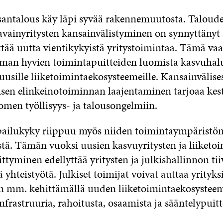
antalous käy läpi syvää rakennemuutosta. Taloud
 avainyritysten kansainvälistyminen on synnyttänyt
tää uutta vientikykyistä yritystoimintaa. Tämä vaa
an hyvien toimintapuitteiden luomista kasvuhalui
a uusille liiketoimintaekosysteemeille. Kansainvälises
isen elinkeinotoiminnan laajentaminen tarjoaa kes
omen työllisyys- ja talousongelmiin.
lpailukyky riippuu myös niiden toimintaympäristö
stä. Tämän vuoksi uusien kasvuyritysten ja liiketo
ttyminen edellyttää yritysten ja julkishallinnon tiiv
ä yhteistyötä. Julkiset toimijat voivat auttaa yrityks
 mm. kehittämällä uuden liiketoimintaekosystee
infrastruuria, rahoitusta, osaamista ja sääntelypuitt