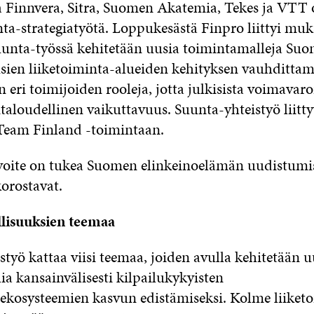
Finnvera, Sitra, Suomen Akatemia, Tekes ja VTT 
ta-strategiatyötä. Loppukesästä Finpro liittyi mu
unta-työssä kehitetään uusia toimintamalleja Su
sien liiketoiminta-alueiden kehityksen vauhdittam
eri toimijoiden rooleja, jotta julkisista voimavar
taloudellinen vaikuttavuus. Suunta-yhteistyö liitt
Team Finland -toimintaan.
oite on tukea Suomen elinkeinoelämän uudistumis
orostavat.
llisuuksien teemaa
työ kattaa viisi teemaa, joiden avulla kehitetään u
a kansainvälisesti kilpailukykyisten
aekosysteemien kasvun edistämiseksi. Kolme liiket