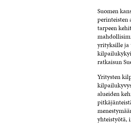
Suomen kans
perinteisten
tarpeen kehit
mahdollisimm
yrityksille j
kilpailukyky
ratkaisun Su
Yritysten ki
kilpailukyvy
alueiden kehi
pitkäjänteist
menestymään
yhteistyötä, 