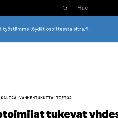
ot työstämme löydät osoitteesta
sitra.fi
.
ISÄLTÄÄ VANHENTUNUTTA TIETOA
otoimijat tukevat yhde