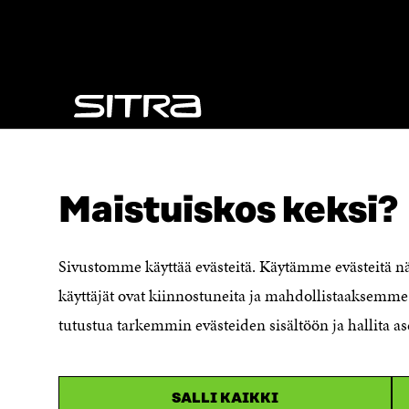
S
A
A
I
I
K
K
K
K
U
U
N
N
A
A
S
S
S
NÄITÄKÖ ETSIT?
S
A
Tietosuoja ja käyttöehdot
A
Maistuiskos keksi?
Evästeasetukset
Ilmoituskanava
Saavutettavuusseloste
Sivustomme käyttää evästeitä. Käytämme evästeitä 
Asiakirjajulkisuuskuvaus
käyttäjät ovat kiinnostuneita ja mahdollistaaksemme 
Sitran digitaalinen viestintä ja
tutustua tarkemmin evästeiden sisältöön ja hallita as
verkkopalvelut
SALLI KAIKKI