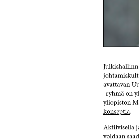
Julkishallin
johtamiskult
avattavan Uu
-ryhmä on yk
yliopiston M
konseptia
.
Aktiivisella 
voidaan saad