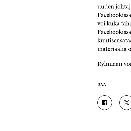
uuden johtaj
Facebookissa 
voi kuka tah
Facebookissa
kuutisensataa
materiaalia 
Ryhmään voi 
JAA
J
J
A
A
A
A
F
T
A
W