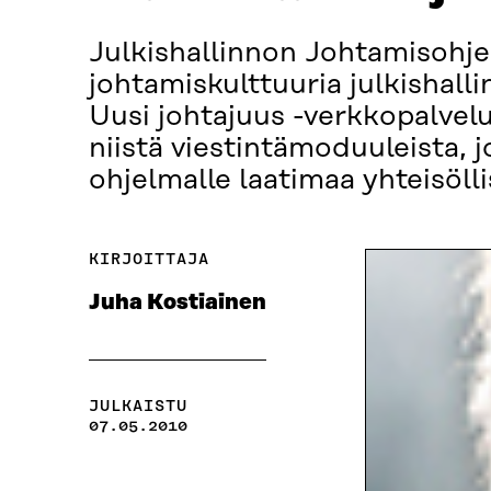
Julkishallinnon Johtamisohjel
johtamiskulttuuria julkishal
Uusi johtajuus -verkkopalvel
niistä viestintämoduuleista, 
ohjelmalle laatimaa yhteisöll
KIRJOITTAJA
Juha Kostiainen
JULKAISTU
07.05.2010