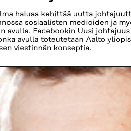
ma haluaa kehittää uutta johtajuutt
linnossa sosiaalisten medioiden ja 
un avulla. Facebookin Uusi johtajuus
jonka avulla toteutetaan Aalto yliop
isen viestinnän konseptia.