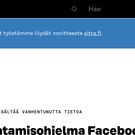
ot työstämme löydät osoitteesta
sitra.fi
.
ISÄLTÄÄ VANHENTUNUTTA TIETOA
ohtamisohjelma Facebo