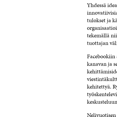
Yhdessä idea
innovatiivis
tulokset ja k
organisaatio
tekemällä nii
tuottajan väli
Facebookiin 
kanavan ja s
kehittämiside
viestintäkul
kehitettyä. R
työskentelev
keskusteluun
Nelivuotisen