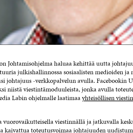
non Johtamisohjelma haluaa kehittää uutta johtajuu
tuuria julkishallinnossa sosiaalisten medioiden 
si johtajuus -verkkopalvelun avulla. Facebookin U
si niistä viestintämoduuleista, jonka avulla toteut
edia Labin ohjelmalle laatimaa
yhteisöllisen viest
ja vuorovaikutteisella viestinnällä ja jatkuvalla kesk
a kaivattua toteutusvoimaa johtajuuden uudistum