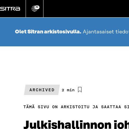
Siirry
suoraan
FI
Vaihda
sivuston
sisältöön
kieli
Olet Sitran arkistosivulla.
Ajantasaiset tied
ARCHIVED
Arvioitu
2 min
lukuaika
TÄMÄ SIVU ON ARKISTOITU JA SAATTAA S
Julkishallinnon j