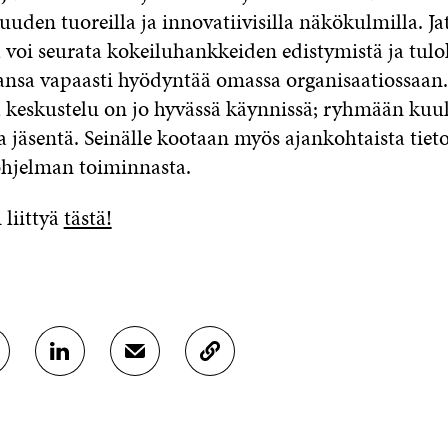
uuden tuoreilla ja innovatiivisilla näkökulmilla. J
voi seurata kokeiluhankkeiden edistymistä ja tuloks
ansa vapaasti hyödyntää omassa organisaatiossaan.
 keskustelu on jo hyvässä käynnissä; ryhmään kuu
 jäsentä. Seinälle kootaan myös ajankohtaista tieto
ohjelman toiminnasta.
liittyä
tästä!
J
J
K
A
A
O
A
A
P
L
S
I
I
Ä
O