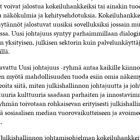
t voivat jalostua kokeiluhankkeiksi tai ainakin tuo
ia näkökulmia ja kehitysehdotuksia. Kokeiluhankk
äytännöt jalostuvat uusiksi sovelluksiksi jossain mu
issa. Uusi johtajuus syntyy parhaimmillaan dialogi
n yksityisen, julkisen sektorin kuin palvelunkäyttäj
llä.
avattu Uusi johtajuus -ryhmä antaa kaikille kiinno
en myötä mahdollisuuden tuoda esiin omia näkemy
oita siitä, miten julkishallinnon johtajuutta ja joh
ttuuria kulttuuria saadaan parhaiten ja innostavi
yhmän toivotaan rohkaisevan erityisesti julkishall
iä sosiaalisen median vuorovaikutteiseen ja avoime
.
 Julkishallinnon johtamisohjelman kokeiluhankkei