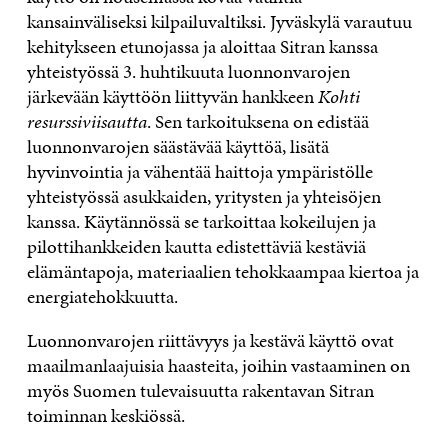
kansainväliseksi kilpailuvaltiksi. Jyväskylä varautuu
kehitykseen etunojassa ja aloittaa Sitran kanssa
yhteistyössä 3. huhtikuuta luonnonvarojen
järkevään käyttöön liittyvän hankkeen
Kohti
resurssiviisautta
. Sen tarkoituksena on edistää
luonnonvarojen säästävää käyttöä, lisätä
hyvinvointia ja vähentää haittoja ympäristölle
yhteistyössä asukkaiden, yritysten ja yhteisöjen
kanssa. Käytännössä se tarkoittaa kokeilujen ja
pilottihankkeiden kautta edistettäviä kestäviä
elämäntapoja, materiaalien tehokkaampaa kiertoa ja
energiatehokkuutta.
Luonnonvarojen riittävyys ja kestävä käyttö ovat
maailmanlaajuisia haasteita, joihin vastaaminen on
myös Suomen tulevaisuutta rakentavan Sitran
toiminnan keskiössä.