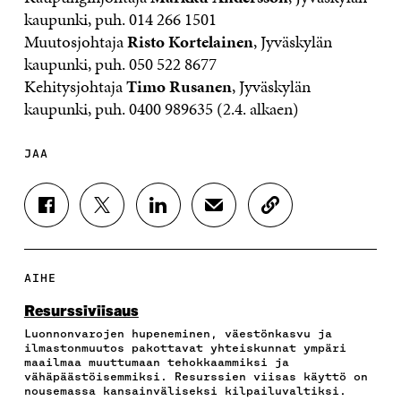
kaupunki, puh. 014 266 1501
Muutosjohtaja
Risto Kortelainen
, Jyväskylän
kaupunki, puh. 050 522 8677
Kehitysjohtaja
Timo Rusanen
, Jyväskylän
kaupunki, puh. 0400 989635 (2.4. alkaen)
JAA
J
J
J
J
K
A
A
A
A
O
A
A
A
A
P
F
T
L
S
I
A
W
I
Ä
O
AIHE
C
I
N
H
I
E
T
K
K
A
Resurssiviisaus
B
T
E
Ö
R
Luonnonvarojen hupeneminen, väestönkasvu ja
O
E
D
P
T
ilmastonmuutos pakottavat yhteiskunnat ympäri
O
R
I
O
I
maailmaa muuttumaan tehokkaammiksi ja
K
I
N
S
K
vähäpäästöisemmiksi. Resurssien viisas käyttö on
I
S
I
T
K
nousemassa kansainväliseksi kilpailuvaltiksi.