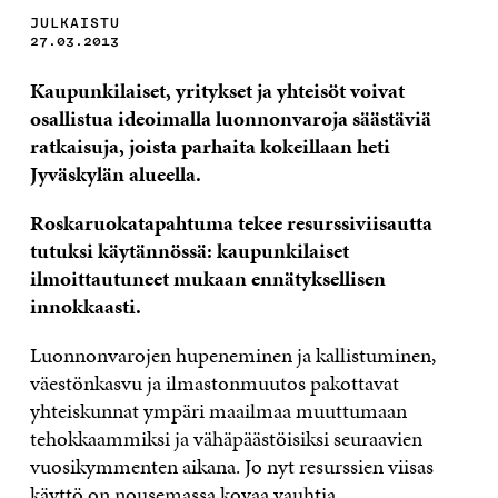
JULKAISTU
27.03.2013
Kaupunkilaiset, yritykset ja yhteisöt voivat
osallistua ideoimalla luonnonvaroja säästäviä
ratkaisuja, joista parhaita kokeillaan heti
Jyväskylän alueella.
Roskaruokatapahtuma tekee resurssiviisautta
tutuksi käytännössä: kaupunkilaiset
ilmoittautuneet mukaan ennätyksellisen
innokkaasti.
Luonnonvarojen hupeneminen ja kallistuminen,
väestönkasvu ja ilmastonmuutos pakottavat
yhteiskunnat ympäri maailmaa muuttumaan
tehokkaammiksi ja vähäpäästöisiksi seuraavien
vuosikymmenten aikana. Jo nyt resurssien viisas
käyttö on nousemassa kovaa vauhtia