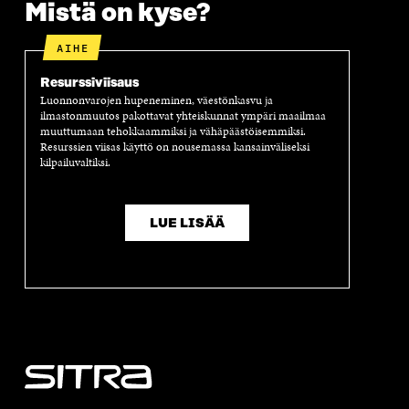
A
A
S
Mistä on kyse?
A
AIHE
Resurssiviisaus
Luonnonvarojen hupeneminen, väestönkasvu ja
ilmastonmuutos pakottavat yhteiskunnat ympäri maailmaa
muuttumaan tehokkaammiksi ja vähäpäästöisemmiksi.
Resurssien viisas käyttö on nousemassa kansainväliseksi
kilpailuvaltiksi.
LUE LISÄÄ