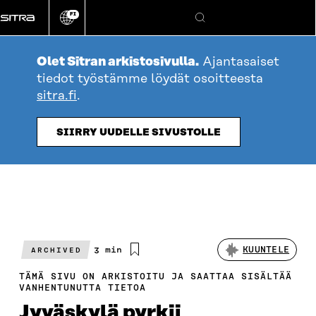
Siirry
FI
suoraan
Vaihda
Hae
sivuston
sisältöön
kieli
Olet Sitran arkistosivulla.
Ajantasaiset
tiedot työstämme löydät osoitteesta
sitra.fi
.
SIIRRY UUDELLE SIVUSTOLLE
Arvioitu
3 min
KUUNTELE
ARCHIVED
lukuaika
TÄMÄ SIVU ON ARKISTOITU JA SAATTAA SISÄLTÄÄ
VANHENTUNUTTA TIETOA
Jyväskylä pyrkii