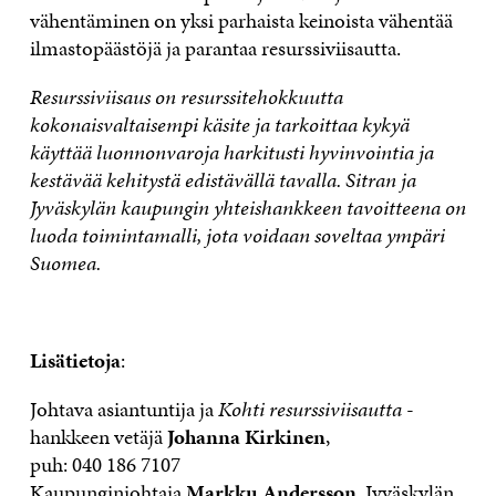
vähentäminen on yksi parhaista keinoista vähentää
ilmastopäästöjä ja parantaa resurssiviisautta.
Resurssiviisaus on resurssitehokkuutta
kokonaisvaltaisempi käsite ja tarkoittaa kykyä
käyttää luonnonvaroja harkitusti hyvinvointia ja
kestävää kehitystä edistävällä tavalla.
Sitran ja
Jyväskylän kaupungin yhteishankkeen tavoitteena on
luoda toimintamalli, jota voidaan soveltaa ympäri
Suomea.
Lisätietoja
:
Johtava asiantuntija ja
Kohti resurssiviisautta
-
hankkeen vetäjä
Johanna Kirkinen
,
puh: 040 186 7107
Kaupunginjohtaja
Markku Andersson
, Jyväskylän