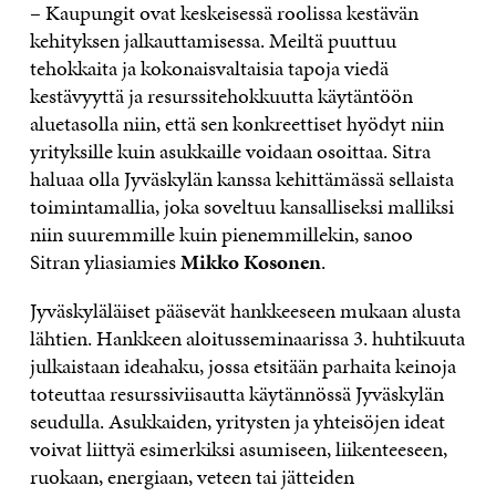
– Kaupungit ovat keskeisessä roolissa kestävän
kehityksen jalkauttamisessa. Meiltä puuttuu
tehokkaita ja kokonaisvaltaisia tapoja viedä
kestävyyttä ja resurssitehokkuutta käytäntöön
aluetasolla niin, että sen konkreettiset hyödyt niin
yrityksille kuin asukkaille voidaan osoittaa. Sitra
haluaa olla Jyväskylän kanssa kehittämässä sellaista
toimintamallia, joka soveltuu kansalliseksi malliksi
niin suuremmille kuin pienemmillekin, sanoo
Sitran yliasiamies
Mikko Kosonen
.
Jyväskyläläiset pääsevät hankkeeseen mukaan alusta
lähtien. Hankkeen aloitusseminaarissa 3. huhtikuuta
julkaistaan ideahaku, jossa etsitään parhaita keinoja
toteuttaa resurssiviisautta käytännössä Jyväskylän
seudulla. Asukkaiden, yritysten ja yhteisöjen ideat
voivat liittyä esimerkiksi asumiseen, liikenteeseen,
ruokaan, energiaan, veteen tai jätteiden