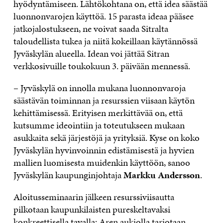
hyödyntämiseen. Lähtökohtana on, että idea säästää
luonnonvarojen käyttöä. 15 parasta ideaa pääsee
jatkojalostukseen, ne voivat saada Sitralta
taloudellista tukea ja niitä kokeillaan käytännössä
Jyväskylän alueella. Idean voi jättää Sitran
verkkosivuille toukokuun 3. päivään mennessä.
– Jyväskylä on innolla mukana luonnonvaroja
säästävän toiminnan ja resurssien viisaan käytön
kehittämisessä. Erityisen merkittävää on, että
kutsumme ideointiin ja toteutukseen mukaan
asukkaita sekä järjestöjä ja yrityksiä. Kyse on koko
Jyväskylän hyvinvoinnin edistämisestä ja hyvien
mallien luomisesta muidenkin käyttöön, sanoo
Jyväskylän kaupunginjohtaja
Markku Andersson
.
Aloitusseminaarin jälkeen resurssiviisautta
pilkotaan kaupunkilaisten pureskeltavaksi
konkreettisella tavalla: Aren aukiolla tarjotaan