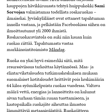
kauppojen hävikkiruuasta tehtyä huippukokki
Sami
Sorvojan
valmistamaa todellista roskaruokaa –
ilmaiseksi. Jyväskyläläiset ovat ottaneet tapahtuman
innolla vastaan, ja pelkästään Facebookissa siihen on
ilmoittautunut yli 2000 ihmistä.
Roskaruokaravintola on auki niin kauan kuin
ruokaa riittää. Tapahtumasta vastaa
markkinointitoimisto
Måndag
.
Ruoka on yksi hyvä esimerkki siitä, mitä
resurssiviisaus tarkoittaa käytännössä. Maa- ja
elintarviketalouden tutkimuskeskuksen mukaan
suomalaiset kotitaloudet heittävät pois keskimäärin
64 kiloa syömäkelpoista ruokaa vuodessa. Valtava
määrä vettä, energiaa ja lannoitteita on kulunut
aivan turhaan tämän ruuan tuottamiseen, ja
kaatopaikalla ruokajäte aiheuttaa ilmastoa
lämmittäviä metaanipäästöjä. Ruokajätteen