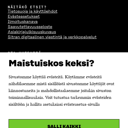
NÄITÄKÖ ETSIT?
Tietosuoja ja käyttöehdot
Evästeasetukset
Ilmoituskanava
Saavutettavuusseloste
Asiakirjajulkisuuskuvaus
Sitran digitaalinen viestintä ja verkkopalvelut
OTA YHTEYTTÄ
Suomen itsenäisyyden juhlarahasto Sitra
Maistuiskos keksi?
Itämerenkatu 11-13, PL 160,
00181 Helsinki
Sivustomme käyttää evästeitä. Käytämme evästeitä
Puhelin +358 294 618 991
Sähköpostiosoite
nähdäksemme mistä sisällöistä sivustomme käyttäjät ovat
etunimi.sukunimi@sitra.fi tai sitra@sitra.fi
kiinnostuneita ja mahdollistaaksemme joitakin sivuston
toiminnallisuuksia. Voit tutustua tarkemmin evästeiden
Saapumisohjeet
sisältöön ja hallita asetuksiasi evästeasetus-sivulla
Y-tunnus 0202132-3
OLEMME NÄISSÄ SOMEISSA
SALLI KAIKKI