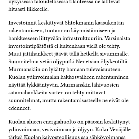
nykyisessä taloudellisessa tilanteessa ne lähtevät
hitaasti liikkeelle.
Investoinnit keskittyvät Shtokmanin kaasukentän
rakentamiseen, tuotannon käynnistämiseen ja
hankkeeseen liittyvään infrastruktuuriin. Varsinaista
investointipäätöstä ei kuitenkaan vielä ole tehty.
Muut jättihankkeet jäävät tällä hetkellä sivummalle.
Suunnitelma vetää öljyputki Nenetsian öljykentiltä
Murmanskiin on lykätty hamaan tulevaisuuteen.
Kuolan ydinvoimalan kakkosvaiheen rakentaminen
näyttää lykkääntyvän. Murmanskin lähivuosien
satamahankkeita varten on tehty mittavat
suunnitelmat, mutta rakentamisasteelle ne eivät ole
edenneet.
Kuolan alueen energiahuolto on pääosin keskittynyt
ydinvoimaan, vesivoimaan ja öljyyn. Koko Venäjälle
tärkeä Kuolan kaivosteollisuus saa sähkövoimansa