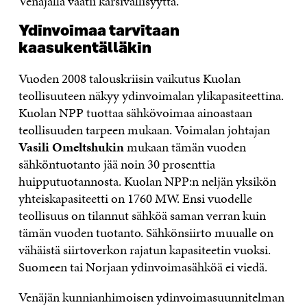
Venäjällä vaatii kärsivällisyyttä.
Ydinvoimaa tarvitaan
kaasukentälläkin
Vuoden 2008 talouskriisin vaikutus Kuolan
teollisuuteen näkyy ydinvoimalan ylikapasiteettina.
Kuolan NPP tuottaa sähkövoimaa ainoastaan
teollisuuden tarpeen mukaan. Voimalan johtajan
Vasili Omeltshukin
mukaan tämän vuoden
sähköntuotanto jää noin 30 prosenttia
huipputuotannosta. Kuolan NPP:n neljän yksikön
yhteiskapasiteetti on 1760 MW. Ensi vuodelle
teollisuus on tilannut sähköä saman verran kuin
tämän vuoden tuotanto. Sähkönsiirto muualle on
vähäistä siirtoverkon rajatun kapasiteetin vuoksi.
Suomeen tai Norjaan ydinvoimasähköä ei viedä.
Venäjän kunnianhimoisen ydinvoimasuunnitelman