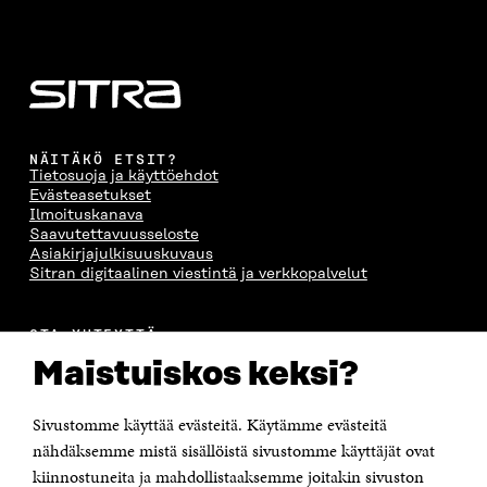
K
U
K
K
U
N
U
K
N
A
N
U
A
S
A
N
S
S
S
A
S
A
S
S
A
A
S
A
NÄITÄKÖ ETSIT?
Tietosuoja ja käyttöehdot
Evästeasetukset
Ilmoituskanava
Saavutettavuusseloste
Asiakirjajulkisuuskuvaus
Sitran digitaalinen viestintä ja verkkopalvelut
OTA YHTEYTTÄ
Suomen itsenäisyyden juhlarahasto Sitra
Maistuiskos keksi?
Itämerenkatu 11-13, PL 160,
00181 Helsinki
Sivustomme käyttää evästeitä. Käytämme evästeitä
Puhelin +358 294 618 991
Sähköpostiosoite
nähdäksemme mistä sisällöistä sivustomme käyttäjät ovat
etunimi.sukunimi@sitra.fi tai sitra@sitra.fi
kiinnostuneita ja mahdollistaaksemme joitakin sivuston