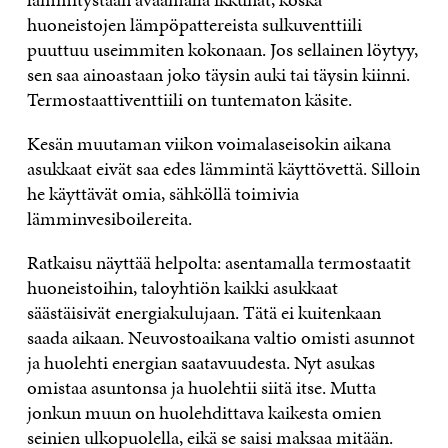
huoneistojen lämpöpattereista sulkuventtiili
puuttuu useimmiten kokonaan. Jos sellainen löytyy,
sen saa ainoastaan joko täysin auki tai täysin kiinni.
Termostaattiventtiili on tuntematon käsite.
Kesän muutaman viikon voimalaseisokin aikana
asukkaat eivät saa edes lämmintä käyttövettä. Silloin
he käyttävät omia, sähköllä toimivia
lämminvesiboilereita.
Ratkaisu näyttää helpolta: asentamalla termostaatit
huoneistoihin, taloyhtiön kaikki asukkaat
säästäisivät energiakulujaan. Tätä ei kuitenkaan
saada aikaan. Neuvostoaikana valtio omisti asunnot
ja huolehti energian saatavuudesta. Nyt asukas
omistaa asuntonsa ja huolehtii siitä itse. Mutta
jonkun muun on huolehdittava kaikesta omien
seinien ulkopuolella, eikä se saisi maksaa mitään.