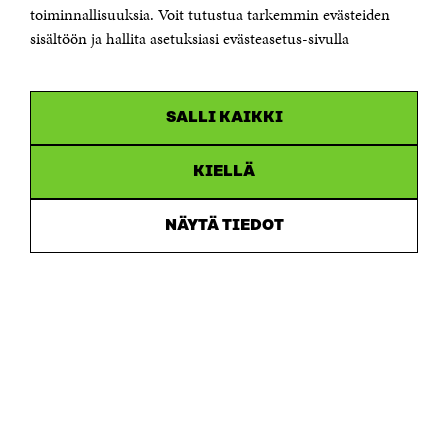
Saapumisohjeet
toiminnallisuuksia. Voit tutustua tarkemmin evästeiden
sisältöön ja hallita asetuksiasi evästeasetus-sivulla
Y-tunnus 0202132-3
OLEMME NÄISSÄ SOMEISSA
SALLI KAIKKI
Facebook
Avautuu
uudessa
Linkedin
ikkunassa
KIELLÄ
Avautuu
uudessa
Youtube
ikkunassa
Avautuu
NÄYTÄ TIEDOT
uudessa
Instagram
ikkunassa
Avautuu
uudessa
ikkunassa