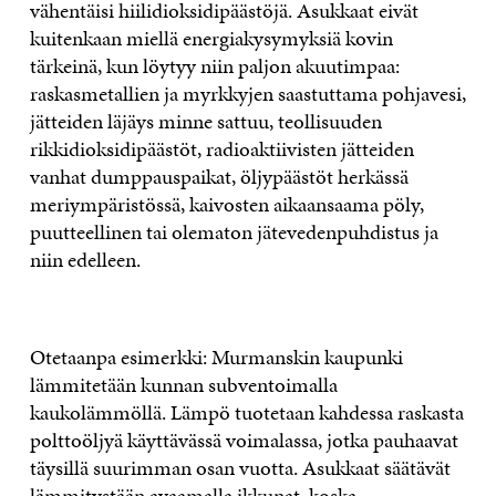
vähentäisi hiilidioksidipäästöjä. Asukkaat eivät
kuitenkaan miellä energiakysymyksiä kovin
tärkeinä, kun löytyy niin paljon akuutimpaa:
raskasmetallien ja myrkkyjen saastuttama pohjavesi,
jätteiden läjäys minne sattuu, teollisuuden
rikkidioksidipäästöt, radioaktiivisten jätteiden
vanhat dumppauspaikat, öljypäästöt herkässä
meriympäristössä, kaivosten aikaansaama pöly,
puutteellinen tai olematon jätevedenpuhdistus ja
niin edelleen.
Otetaanpa esimerkki: Murmanskin kaupunki
lämmitetään kunnan subventoimalla
kaukolämmöllä. Lämpö tuotetaan kahdessa raskasta
polttoöljyä käyttävässä voimalassa, jotka pauhaavat
täysillä suurimman osan vuotta. Asukkaat säätävät
lämmitystään avaamalla ikkunat, koska