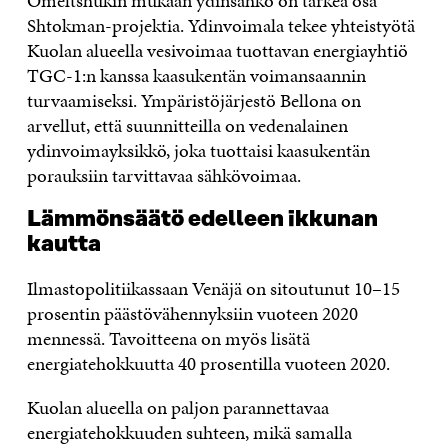
Omeltshukin mukaan ydinsähkö on tärkeä osa
Shtokman-projektia. Ydinvoimala tekee yhteistyötä
Kuolan alueella vesivoimaa tuottavan energiayhtiö
TGC-1:n kanssa kaasukentän voimansaannin
turvaamiseksi. Ympäristöjärjestö Bellona on
arvellut, että suunnitteilla on vedenalainen
ydinvoimayksikkö, joka tuottaisi kaasukentän
porauksiin tarvittavaa sähkövoimaa.
Lämmönsäätö edelleen ikkunan
kautta
Ilmastopolitiikassaan Venäjä on sitoutunut 10–15
prosentin päästövähennyksiin vuoteen 2020
mennessä. Tavoitteena on myös lisätä
energiatehokkuutta 40 prosentilla vuoteen 2020.
Kuolan alueella on paljon parannettavaa
energiatehokkuuden suhteen, mikä samalla