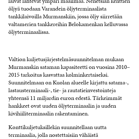
laivat lähtevät ympäri maailmaa. Nenetsian kenttien
öljyä tuodaan Varandein öljyterminaalista
tankkilaivoilla Murmanskiin, jossa öljy siirretään
valtamerien tankkereihin Belokamenkan kelluvassa
öljyterminaalissa.
Valtion kuljetusjärjestelmäsuunnitelman mukaan
Murmanskin sataman kapasiteetti on vuosina 2010–
2015 tarkoitus kasvattaa kolminkertaiseksi.
Suunnitelmaan on Kuolan alueelle kirjattu satama-,
lastausterminaali-, tie- ja rautatieinvestointeja
yhteensä 11 miljardin euron edestä. Tärkeimmät
hankkeet ovat uuden öljyterminaalin ja uuden
kivihiiliterminaalin rakentaminen.
Konttikuljetuksillekin suunnitellaan uutta
terminaalia, jolla nostettaisiin vähäistä