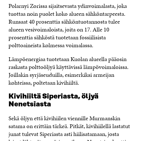
Polarnyi Zorissa sijaitsevasta ydinvoimalasta, joka
tuottaa noin puolet koko alueen sähköntarpeesta.
Runsaat 40 prosenttia sähköntuotannosta tulee
alueen vesivoimaloista, joita on 17. Alle 10
prosenttia sähköstä tuotetaan fossiilisista
polttoaineista kolmessa voimalassa.
Lämpöenergiaa tuotetaan Kuolan alueella pääosin
raskasta polttoöljyä käyttävissä lämpövoimaloissa.
Joillakin syrjäseuduilla, esimerkiksi armeijan
kohteissa, poltetaan kivihiiltä.
Kivihiiltä Siperiasta, öljyä
Nenetsiasta
Sekä öljyn että kivihiilen viennille Murmanskin
satama on erittäin tärkeä. Pitkät, kivihiilellä lastatut
junat tulevat Siperiasta asti hiilisatamaan, josta