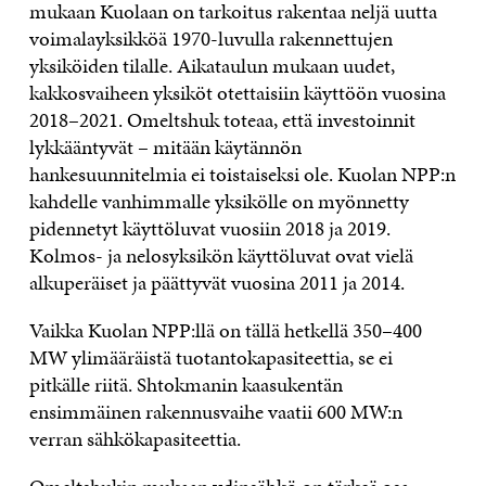
mukaan Kuolaan on tarkoitus rakentaa neljä uutta
voimalayksikköä 1970-luvulla rakennettujen
yksiköiden tilalle. Aikataulun mukaan uudet,
kakkosvaiheen yksiköt otettaisiin käyttöön vuosina
2018–2021. Omeltshuk toteaa, että investoinnit
lykkääntyvät – mitään käytännön
hankesuunnitelmia ei toistaiseksi ole. Kuolan NPP:n
kahdelle vanhimmalle yksikölle on myönnetty
pidennetyt käyttöluvat vuosiin 2018 ja 2019.
Kolmos- ja nelosyksikön käyttöluvat ovat vielä
alkuperäiset ja päättyvät vuosina 2011 ja 2014.
Vaikka Kuolan NPP:llä on tällä hetkellä 350–400
MW ylimääräistä tuotantokapasiteettia, se ei
pitkälle riitä. Shtokmanin kaasukentän
ensimmäinen rakennusvaihe vaatii 600 MW:n
verran sähkökapasiteettia.