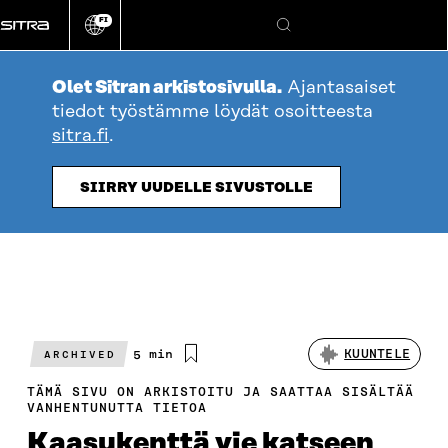
Siirry
FI
suoraan
Vaihda
Hae
sivuston
sisältöön
kieli
Olet Sitran arkistosivulla.
Ajantasaiset
tiedot työstämme löydät osoitteesta
sitra.fi
.
SIIRRY UUDELLE SIVUSTOLLE
Arvioitu
5 min
KUUNTELE
ARCHIVED
lukuaika
TÄMÄ SIVU ON ARKISTOITU JA SAATTAA SISÄLTÄÄ
VANHENTUNUTTA TIETOA
Kaasukenttä vie katseen