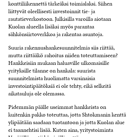
konttiliikennettä tärkeäksi toimialaksi. Siihen
liittyvät oleellisesti investoinnit tie- ja
rautatieverkostoon. Julkisilla varoilla aiotaan
Kuolan alueella lisäksi myös parantaa
sähkönsiirtoverkkoa ja rakentaa asuntoja.
Suuria rakennushankesuunnitelmia siis riittää,
mutta riittääkö rahoitus niiden toteuttamiseen?
Hankkeisiin mukaan haluaville ulkomaisille
yrityksille tilanne on hankala: suurista
suunnitelmista huolimatta varsinaisia
investointipäätöksiä ei ole tehty, eikä selkeitä
aikatauluja ole olemassa.
Pidemmän päälle useimmat hankkeista on
kuitenkin pakko toteuttaa, jotta Shtokmanin kenttä
ylipäätään saadaan tuotantoon ja jotta Kuolan alue
ei taannehtisi lisää. Kuten aina, yritystoiminta