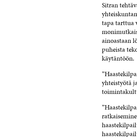
Sitran tehtäv
yhteiskuntam
tapa tarttua 
monimutkaist
ainoastaan l
puheista tek
käytäntöön.
”Haastekilpai
yhteistyötä j
toimintakult
”Haastekilpa
ratkaiseminen
haastekilpai
haastekilpai