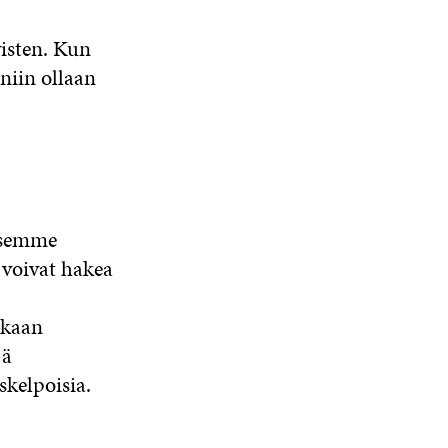
A
S
isten. Kun
S
A
 niin ollaan
isemme
voivat hakea
ukaan
jä
skelpoisia.