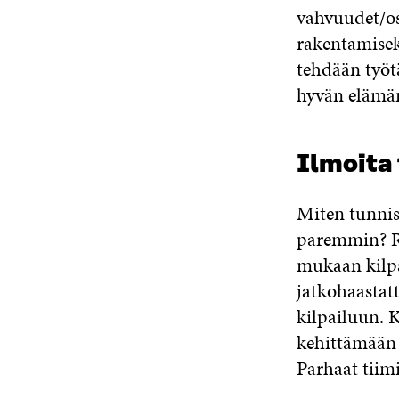
vahvuudet/o
rakentamisek
tehdään työtä
hyvän elämän
Ilmoita 
Miten tunni
paremmin? Ra
mukaan kilpa
jatkohaastat
kilpailuun. K
kehittämään r
Parhaat tiimi