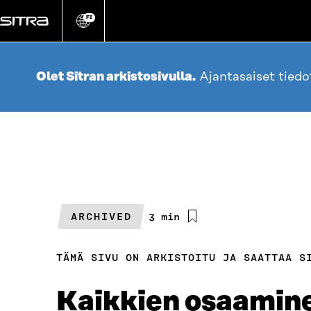
Siirry
suoraan
FI
Vaihda
sivuston
sisältöön
kieli
Olet Sitran arkistosivulla.
Ajantasaiset tied
ARCHIVED
Arvioitu
3 min
lukuaika
TÄMÄ SIVU ON ARKISTOITU JA SAATTAA S
Kaikkien osaamine