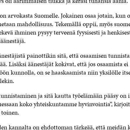
s oli äärimmäisen tiukka ja keräsi tuhansia ääniä.
n arvokasta Suomelle. Jokainen osaa jotain, kun o
netaan mahdollisuus. Tekemällä oppii, myös suomen
ekevä ihminen pysyy terveenä fyysisesti ja henkisesti
äänestäjä.
nestäjistä painottikin sitä, että osaamisen tunnis
eää. Lisäksi äänestäjät kokivat, että jos osaamista ei
öön kunnolla, on se haaskaamista niin yksilölle its
lekin.
unnistaminen ja sitä kautta työelämään pääsy on is
uessaan koko yhteiskuntamme hyvinvointia”, kirjoit
 toinen.
en kannalta on ehdottoman tärkeää, että meidän 