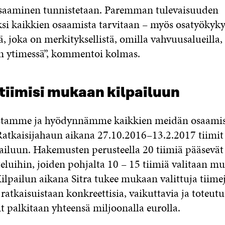
saaminen tunnistetaan. Paremman tulevaisuuden
si kaikkien osaamista tarvitaan – myös osatyökyky
, joka on merkityksellistä, omilla vahvuusalueilla,
 ytimessä”, kommentoi kolmas.
tiimisi mukaan kilpailuun
stamme ja hyödynnämme kaikkien meidän osaam
tkaisijahaun aikana 27.10.2016–13.2.2017 tiimit 
iluun. Hakemusten perusteella 20 tiimiä pääsevät
teluihin, joiden pohjalta 10 – 15 tiimiä valitaan m
ilpailun aikana Sitra tukee mukaan valittuja tiime
atkaisuistaan konkreettisia, vaikuttavia ja toteutu
t palkitaan yhteensä miljoonalla eurolla.