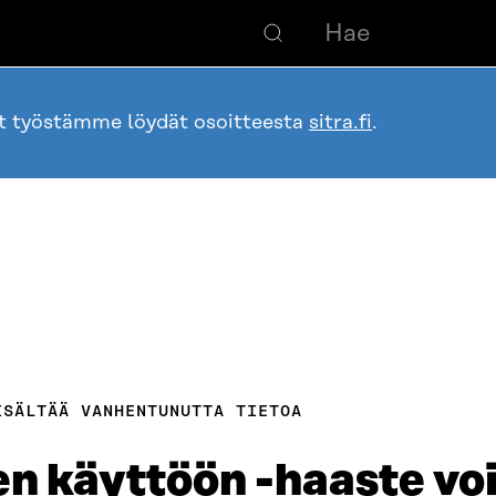
ot työstämme löydät osoitteesta
sitra.fi
.
ISÄLTÄÄ VANHENTUNUTTA TIETOA
n käyttöön -haaste voi