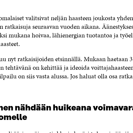
malaiset valitsivat neljän haasteen joukosta yhden
än ratkaisuja seuraavan vuoden aikana. Äänestykses
säksi mukana hoivaa, lähienergian tuotantoa ja työ
haasteet.
kuu nyt ratkaisijoiden etsinnällä. Mukaan haetaan 
den tehtävänä on kehittää ja ideoida voittajahaaste
ilpailu on siis vasta alussa. Jos haluat olla osa ratka
en nähdään huikeana voimavar
omelle