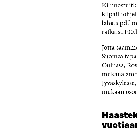
Kiinnostuitk
kilpailuohje
lähetä pdf-m
ratkaisu100.
Jotta saamme
Suomea tapaa
Oulussa, Rov
mukana amma
Jyväskylässä
mukaan osoi
Haastek
vuotiaa