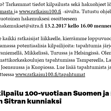
o? Tarkemmat tiedot kilpailusta sekä hakuohjeet l
lmasta
ja
www.ratkaisu100.fi
-sivulta. Tutustu ohje
uotoinen hakemuksesi osoitteeseen
hakemukset@sitra.fi
13.2.2017 kello 16.00 mennes
 kaikki ratkaisijat liikkeelle, kierrämme loppuvu
massa potentiaalisia kilpailijoita: tapahtumia järj
aniemellä, Mikkelissä, Turussa ja Helsingissä. O
ttikorkeakoulujen tapahtumissa Tampereella, La
, Joensuussa ja Kuopiossa. Lue lisää tapahtumista j
tteessa
www.ratkaisu100.fi/tapahtumat
ilpailu 100-vuotiaan Suomen ja
n Sitran kunniaksi