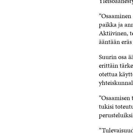
Yleisöäänesty
”Osaaminen o
paikka ja an
Aktiivinen, t
ääntään eräs 
Suurin osa ää
erittäin tärk
otettua käytt
yhteiskunnal
”Osaamisen t
tukisi toteut
perusteluiksi
”Tulevaisuud