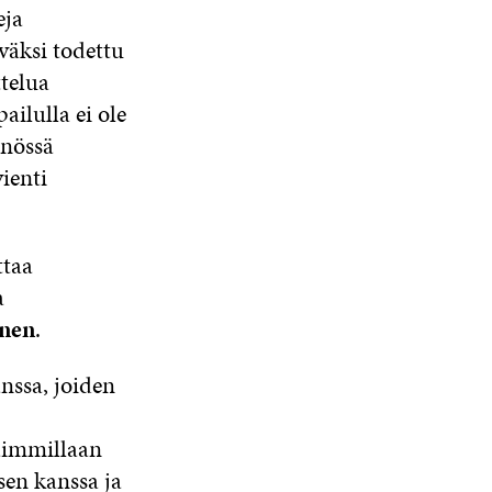
eja
väksi todettu
ttelua
ilulla ei ole
nnössä
ienti
ttaa
a
nen
.
nssa, joiden
aimmillaan
sen kanssa ja