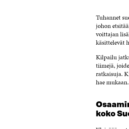
Tuhannet suo
johon etsitä
voittajan li
käsittelevät 
Kilpailu jat
tiimejä, joi
ratkaisuja. K
hae mukaan.
Osaamin
koko Su