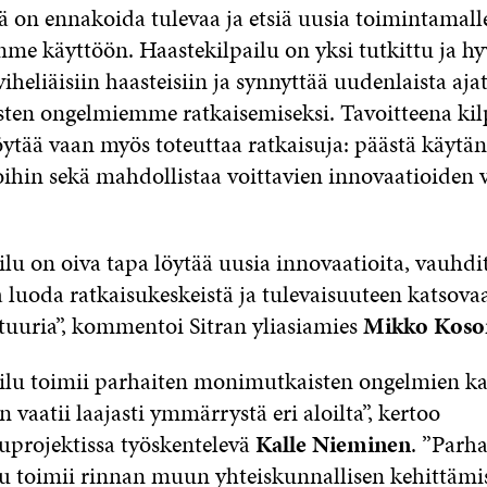
ä on ennakoida tulevaa ja etsiä uusia toimintamall
me käyttöön. Haastekilpailu on yksi tutkittu ja hy
viheliäisiin haasteisiin ja synnyttää uudenlaista aja
en ongelmiemme ratkaisemiseksi. Tavoitteena kilpa
öytää vaan myös toteuttaa ratkaisuja: päästä käytä
oihin sekä mahdollistaa voittavien innovaatioiden v
lu on oiva tapa löytää uusia innovaatioita, vauhdi
a luoda ratkaisukeskeistä ja tulevaisuuteen katsova
tuuria”, kommentoi Sitran yliasiamies
Mikko Koso
ilu toimii parhaiten monimutkaisten ongelmien ka
 vaatii laajasti ymmärrystä eri aloilta”, kertoo
luprojektissa työskentelevä
Kalle Nieminen
. ”Parh
lu toimii rinnan muun yhteiskunnallisen kehittämi