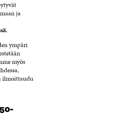
öytyvät
lmaan ja
sä.
oden ympäri
estetään
lemme myös
hdessa,
a ilmoittaudu
 50-