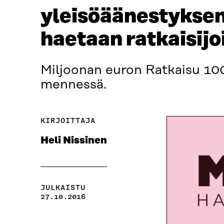
yleisöäänestyksen
haetaan ratkaisijo
Miljoonan euron Ratkaisu 100
mennessä.
KIRJOITTAJA
Heli Nissinen
JULKAISTU
27.10.2016