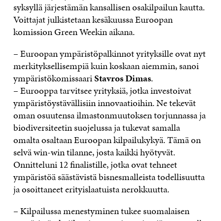
syksyllä järjestämän kansallisen osakilpailun kautta.
Voittajat julkistetaan kesäkuussa Euroopan
komission Green Weekin aikana.
– Euroopan ympäristöpalkinnot yrityksille ovat nyt
merkityksellisempiä kuin koskaan aiemmin, sanoi
ympäristökomissaari
Stavros Dimas
.
– Eurooppa tarvitsee yrityksiä, jotka investoivat
ympäristöystävällisiin innovaatioihin. Ne tekevät
oman osuutensa ilmastonmuutoksen torjunnassa ja
biodiversiteetin suojelussa ja tukevat samalla
omalta osaltaan Euroopan kilpailukykyä. Tämä on
selvä win-win tilanne, josta kaikki hyötyvät.
Onnitteluni 12 finalistille, jotka ovat tehneet
ympäristöä säästävistä bisnesmalleista todellisuutta
ja osoittaneet erityislaatuista nerokkuutta.
– Kilpailussa menestyminen tukee suomalaisen