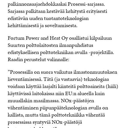
palkinnonsaajaehdokkaaksi Prosessi-sarjassa.
Sarjassa palkitaan kestävää kehitystä erityisesti
edistävän uuden tuotantoteknologian
kehittämisestä ja soveltamisesta.
Fortum Power and Heat Oy osallistui kilpailuun
Suurten polttolaitosten ilmanpuhdistus
edistyksellisen polttotekniikan avulla -projektilla.
Raadin perustelut valinnalle:
”Prosessilla on suora vaikutus ilmastonmuutoksen
lieventämisessä. Tätä (ja vastaavia) teknologiaa
voidaan käyttää laajalti kiinteitä polttoaineita (hiili)
käyttävissä laitoksissa niin EU:n alueella kuin
muuallakin maailmassa. NOx-päästöjen
vähentäminen piipunpääteknologian avulla on
kallista, mutta tämä polttotekniikka vähentää
prosessissa syntyviä NOx-päästöjä