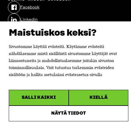
Facebook
Avautuu
uudessa
Linkedin
ikkunassa
Avautuu
uudessa
Maistuiskos keksi?
Youtube
ikkunassa
Avautuu
uudessa
Instagram
ikkunassa
Sivustomme käyttää evästeitä. Käytämme evästeitä
Avautuu
uudessa
nähdäksemme mistä sisällöistä sivustomme käyttäjät ovat
ikkunassa
kiinnostuneita ja mahdollistaaksemme joitakin sivuston
toiminnallisuuksia. Voit tutustua tarkemmin evästeiden
sisältöön ja hallita asetuksiasi evästeasetus-sivulla
SALLI KAIKKI
KIELLÄ
NÄYTÄ TIEDOT