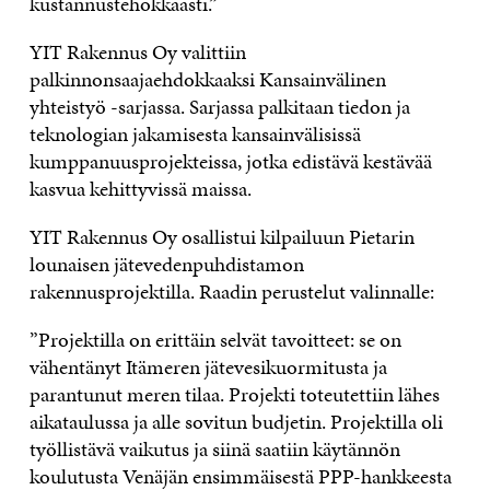
kustannustehokkaasti.”
YIT Rakennus Oy valittiin
palkinnonsaajaehdokkaaksi Kansainvälinen
yhteistyö -sarjassa. Sarjassa palkitaan tiedon ja
teknologian jakamisesta kansainvälisissä
kumppanuusprojekteissa, jotka edistävä kestävää
kasvua kehittyvissä maissa.
YIT Rakennus Oy osallistui kilpailuun Pietarin
lounaisen jätevedenpuhdistamon
rakennusprojektilla. Raadin perustelut valinnalle:
”Projektilla on erittäin selvät tavoitteet: se on
vähentänyt Itämeren jätevesikuormitusta ja
parantunut meren tilaa. Projekti toteutettiin lähes
aikataulussa ja alle sovitun budjetin. Projektilla oli
työllistävä vaikutus ja siinä saatiin käytännön
koulutusta Venäjän ensimmäisestä PPP-hankkeesta