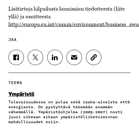
Lisätietoja kilpailusta komission tiedotteesta (liite
yllä) ja osoitteesta
http://europa.eu.int/comm/environment/business_awa
JAA
J
J
J
J
K
A
A
A
A
O
A
A
A
A
P
F
T
L
S
I
A
W
I
Ä
O
TEEMA
C
I
N
H
I
E
T
K
K
A
Ympäristö
B
T
E
Ö
R
Tulevaisuudessa on pulaa sekä raaka-aineista että
O
E
D
P
T
energiasta. On pystyttävä tekemään enemmän
O
R
I
O
I
vähemmällä. Ympäristöohjelma (2005-2007) nosti
K
I
N
S
K
juuri oikeaan aikaan ympäristöliiketoiminnan
I
S
I
T
K
mahdollisuudet esiin.
S
S
S
I
E
S
Ä
S
L
L
A
A
Ä
L
I