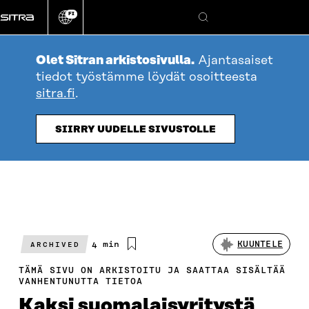
Siirry
FI
suoraan
Vaihda
Hae
sivuston
sisältöön
kieli
Olet Sitran arkistosivulla.
Ajantasaiset
tiedot työstämme löydät osoitteesta
sitra.fi
.
SIIRRY UUDELLE SIVUSTOLLE
Arvioitu
4 min
KUUNTELE
ARCHIVED
lukuaika
TÄMÄ SIVU ON ARKISTOITU JA SAATTAA SISÄLTÄÄ
VANHENTUNUTTA TIETOA
Kaksi suomalaisyritystä