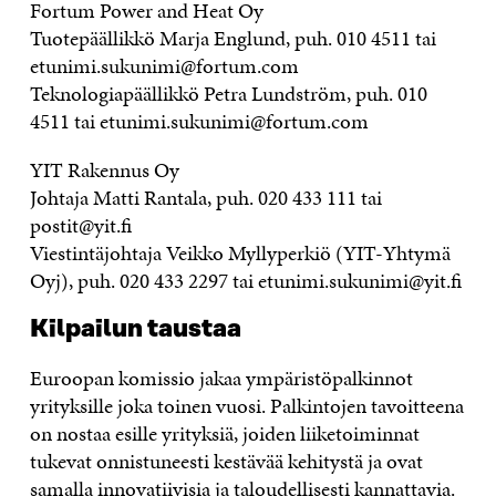
Fortum Power and Heat Oy
Tuotepäällikkö Marja Englund, puh. 010 4511 tai
etunimi.sukunimi@fortum.com
Teknologiapäällikkö Petra Lundström, puh. 010
4511 tai etunimi.sukunimi@fortum.com
YIT Rakennus Oy
Johtaja Matti Rantala, puh. 020 433 111 tai
postit@yit.fi
Viestintäjohtaja Veikko Myllyperkiö (YIT-Yhtymä
Oyj), puh. 020 433 2297 tai etunimi.sukunimi@yit.fi
Kilpailun taustaa
Euroopan komissio jakaa ympäristöpalkinnot
yrityksille joka toinen vuosi. Palkintojen tavoitteena
on nostaa esille yrityksiä, joiden liiketoiminnat
tukevat onnistuneesti kestävää kehitystä ja ovat
samalla innovatiivisia ja taloudellisesti kannattavia.