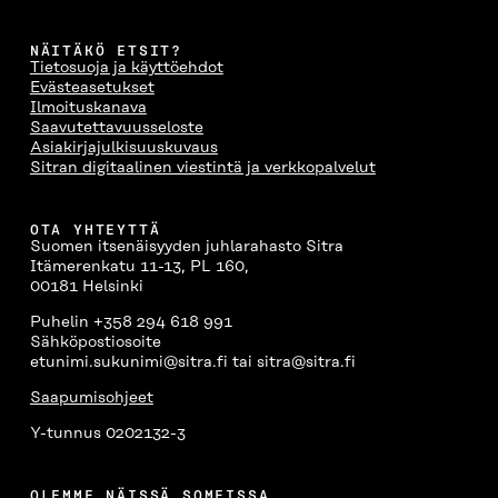
NÄITÄKÖ ETSIT?
Tietosuoja ja käyttöehdot
Evästeasetukset
Ilmoituskanava
Saavutettavuusseloste
Asiakirjajulkisuuskuvaus
Sitran digitaalinen viestintä ja verkkopalvelut
OTA YHTEYTTÄ
Suomen itsenäisyyden juhlarahasto Sitra
Itämerenkatu 11-13, PL 160,
00181 Helsinki
Puhelin +358 294 618 991
Sähköpostiosoite
etunimi.sukunimi@sitra.fi tai sitra@sitra.fi
Saapumisohjeet
Y-tunnus 0202132-3
OLEMME NÄISSÄ SOMEISSA