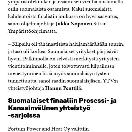
ympäristötekniikan ja osaamisen vientiä nostamalla
esiin suomalaista osaamista. Kaksi suomalaista
kahdentoista finalistin joukossa on hyvä saavutus,
sanoi ohjelmajohtaja
Jukka Noponen
Sitran
Ympäristöohjelmasta.
– Kilpailu oli tähänastisista hakijamäärältään suurin,
ja taso oli korkea. Suomalaiset yritykset pärjäsivät
hyvin. Palkinnolla on selvästi merkitystä yritysten
vientitoiminnalle, joten toivottavasti kilpailussa
menestyminen lisää myös suomalaisyritysten
tunnettuutta, sanoi raadin suomalaisjäsen, YTV:n
yhteistyöjohtaja
Hannu Penttilä
.
Suomalaiset finaaliin Prosessi- ja
Kansainvälinen yhteistyö
-sarjoissa
Fortum Power and Heat Oy valittiin