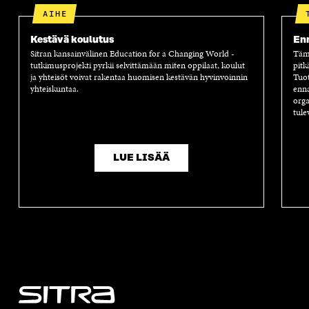
AIHE
Kestävä koulutus
Enn
Sitran kansainvälinen Education for a Changing World -
Tämä
tutkimusprojekti pyrkii selvittämään miten oppilaat, koulut
pitk
ja yhteisöt voivat rakentaa huomisen kestävän hyvinvoinnin
Tuot
yhteiskuntaa.
enna
orga
tule
LUE LISÄÄ