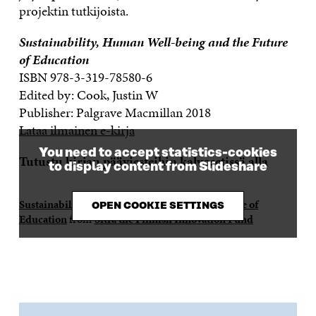
projektin tutkijoista.
Sustainability, Human Well-being and the Future
of Education
ISBN 978-3-319-78580-6
Edited by: Cook, Justin W
Publisher: Palgrave Macmillan 2018
Lataa ilmainen e-kirja
You need to accept statistics-cookies
Tutustu kirjan pääviesteihin kalvosetissä alla
to display content from Slideshare
Sustainability, Human Well-being and the Future of
OPEN COOKIE SETTINGS
Education
from
Sitra the Finnish Innovation Fund