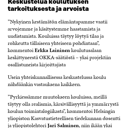
Keskustelua koulutuksen
tarkoituksesta ja arvoista
”Nykyinen kestämätön elämäntapamme vaatii
arvojemme ja käsitystemme haastamista ja
uudistamista. Kouluissa täytyy löytyä tilaa ja
rohkeutta tällaiseen yhteiseen pohdintaan”,
kommentoi
Erkka Laininen
koulutusalaan
keskittyneestä OKKA-säätiöstä – yksi projektiin
osallistuneista kirjoittajista
Usein yhteiskunnallisessa keskustelussa koulu
nähdäänkin vastauksena kaikkeen.
”Pyrkiessämme muutokseen kouluissa, meillä
täytyy olla realismia, kärsivällisyyttä ja ymmärrystä
koulun toimintalogiikasta”, kommentoi Helsingin
yliopiston Kasvatustieteellisen tiedekunnan dosentti
ja yliopistolehtori
Jari Salminen
, niin ikään yksi