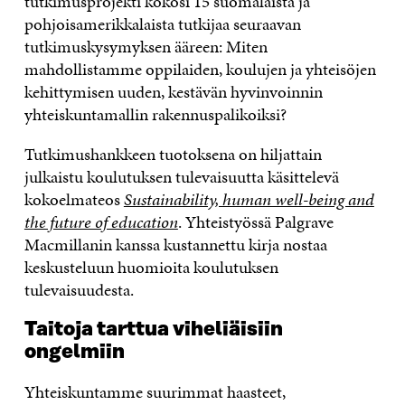
tutkimusprojekti kokosi 15 suomalaista ja
pohjoisamerikkalaista tutkijaa seuraavan
tutkimuskysymyksen ääreen: Miten
mahdollistamme oppilaiden, koulujen ja yhteisöjen
kehittymisen uuden, kestävän hyvinvoinnin
yhteiskuntamallin rakennuspalikoiksi?
Tutkimushankkeen tuotoksena on hiljattain
julkaistu koulutuksen tulevaisuutta käsittelevä
kokoelmateos
Sustainability, human well-being and
the future of education
. Yhteistyössä Palgrave
Macmillanin kanssa kustannettu kirja nostaa
keskusteluun huomioita koulutuksen
tulevaisuudesta.
Taitoja tarttua viheliäisiin
ongelmiin
Yhteiskuntamme suurimmat haasteet,