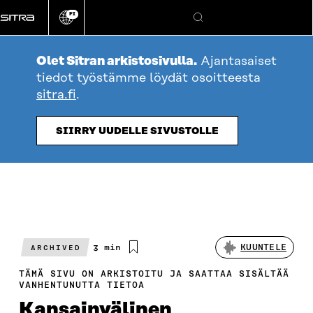
Siirry
FI
suoraan
Vaihda
Hae
sivuston
sisältöön
kieli
Olet Sitran arkistosivulla.
Ajantasaiset
tiedot työstämme löydät osoitteesta
sitra.fi
.
SIIRRY UUDELLE SIVUSTOLLE
Arvioitu
3 min
KUUNTELE
ARCHIVED
lukuaika
TÄMÄ SIVU ON ARKISTOITU JA SAATTAA SISÄLTÄÄ
VANHENTUNUTTA TIETOA
Kansainvälinen