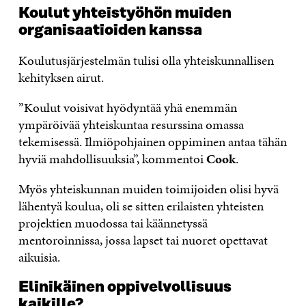
Koulut yhteistyöhön muiden
organisaatioiden kanssa
Koulutusjärjestelmän tulisi olla yhteiskunnallisen
kehityksen airut.
”Koulut voisivat hyödyntää yhä enemmän
ympäröivää yhteiskuntaa resurssina omassa
tekemisessä. Ilmiöpohjainen oppiminen antaa tähän
hyviä mahdollisuuksia”, kommentoi
Cook
.
Myös yhteiskunnan muiden toimijoiden olisi hyvä
lähentyä koulua, oli se sitten erilaisten yhteisten
projektien muodossa tai käännetyssä
mentoroinnissa, jossa lapset tai nuoret opettavat
aikuisia.
Elinikäinen oppivelvollisuus
kaikille?