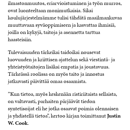
ilmastonmuutos, eriarvioistuminen ja työn murros,
ovat luonteeltaan monimutkaisia. Siksi
koulujärjestelmämme tulisi tähdätä maailmankuvaa
muuttavaan syväoppimiseen ja kasvattaa ihmisiä,
joilla on kykyjä, taitoja ja asennetta tarttua
haasteisiin.
Tulevaisuuden tärkeiksi taidoiksi nousevat
luovuuden ja kriittisen ajattelun sekä viestintä- ja
yhteistyötaitojen lisäksi empatia ja joustavuus.
Tärkeässä roolissa on myös taito ja innostus
jatkuvasti päivittää omaa osaamista.
”Kun tietoa, myös keskenään ristiriitaista sellaista,
on valtavasti, parhaiten pärjäävät tiedon
syntetisoijat eli he jotka osaavat poimia olennaisen
ja yhdistellä tietoa”, kertoo kirjan toimittanut
Justin
W. Cook
.