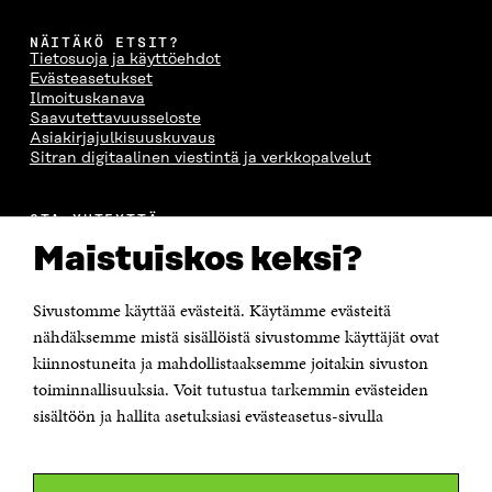
NÄITÄKÖ ETSIT?
Tietosuoja ja käyttöehdot
Evästeasetukset
Ilmoituskanava
Saavutettavuusseloste
Asiakirjajulkisuuskuvaus
Sitran digitaalinen viestintä ja verkkopalvelut
OTA YHTEYTTÄ
Suomen itsenäisyyden juhlarahasto Sitra
Maistuiskos keksi?
Itämerenkatu 11-13, PL 160,
00181 Helsinki
Sivustomme käyttää evästeitä. Käytämme evästeitä
Puhelin +358 294 618 991
Sähköpostiosoite
nähdäksemme mistä sisällöistä sivustomme käyttäjät ovat
etunimi.sukunimi@sitra.fi tai sitra@sitra.fi
kiinnostuneita ja mahdollistaaksemme joitakin sivuston
toiminnallisuuksia. Voit tutustua tarkemmin evästeiden
Saapumisohjeet
sisältöön ja hallita asetuksiasi evästeasetus-sivulla
Y-tunnus 0202132-3
OLEMME NÄISSÄ SOMEISSA