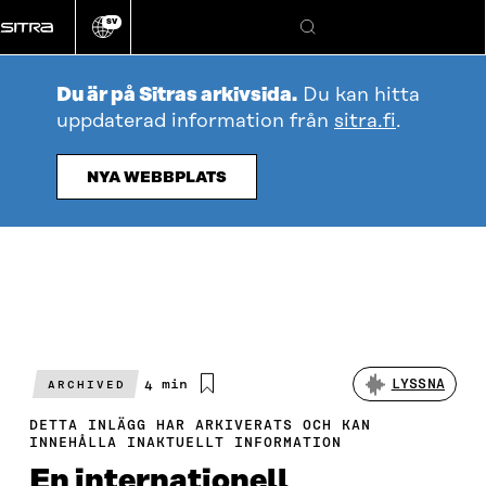
Gå
SV
direkt
Ändra
Sök
webbplatsens
till
språk
innehållet
Du är på Sitras arkivsida.
Du kan hitta
uppdaterad information från
sitra.fi
.
NYA WEBBPLATS
Beräknad
4 min
LYSSNA
ARCHIVED
läsningstid
DETTA INLÄGG HAR ARKIVERATS OCH KAN
INNEHÅLLA INAKTUELLT INFORMATION
En internationell