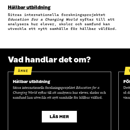
Å
Å
Å
I
R
F
T
L
A
A
Hållbar utbildning
A
W
I
E
A
Sitras internationella forskningsprojektet
C
I
N
-
R
Education for a Changing World
syftar till att
E
T
K
P
T
analysera hur elever, skolor och samfund kan
B
T
E
O
I
utveckla ett nytt samhälle för hållbar välfärd.
O
E
D
S
K
O
R
I
T
E
K
Ö
N
Ö
L
Ö
P
Ö
P
N
P
P
P
P
S
Vad handlar det om?
P
N
P
N
L
N
A
N
A
Ä
A
S
A
S
N
ÄMNE
S
I
S
I
K
I
E
I
E
Hållbar utbildning
FÖ
E
T
E
T
Sitras internationella forskningsprojektet
Education for a
Dett
T
T
T
T
Changing World
syftar till att analysera hur elever, skolor och
så d
T
N
T
N
samfund kan utveckla ett nytt samhälle för hållbar välfärd.
visa
N
Y
N
Y
Y
T
Y
T
T
T
T
T
T
F
T
F
LÄS MER
F
Ö
F
Ö
Ö
N
Ö
N