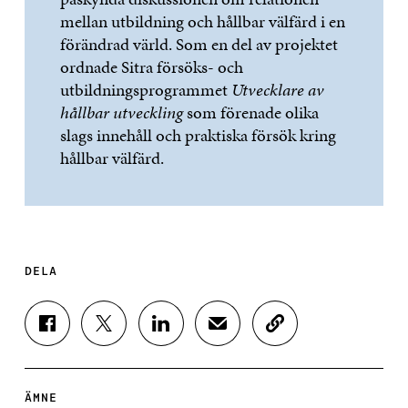
mellan utbildning och hållbar välfärd i en
förändrad värld. Som en del av projektet
ordnade Sitra försöks- och
utbildningsprogrammet
Utvecklare av
hållbar utveckling
som förenade olika
slags innehåll och praktiska försök kring
hållbar välfärd.
DELA
D
D
D
D
K
E
E
E
E
O
L
L
L
L
P
A
A
A
A
I
P
P
P
V
E
ÄMNE