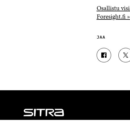
Osallistu vis
Foresight.fi »
JAA
J
J
A
A
A
A
F
T
A
W
C
I
E
T
B
T
O
E
O
R
K
I
I
S
S
S
NÄITÄKÖ ETSIT?