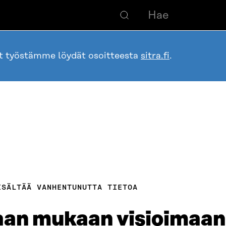
ot työstämme löydät osoitteesta
sitra.fi
.
ISÄLTÄÄ VANHENTUNUTTA TIETOA
aan mukaan visioimaan