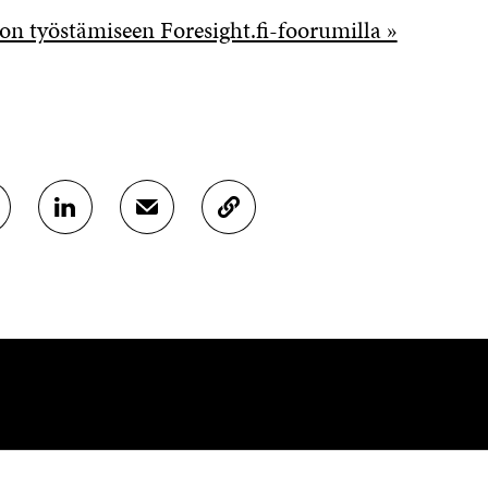
ion työstämiseen Foresight.fi-foorumilla »
J
J
K
A
A
O
A
A
P
L
S
I
I
Ä
O
N
H
I
K
K
A
E
Ö
R
D
P
T
I
O
I
N
S
K
I
T
K
S
I
E
OTA YHTEYTTÄ