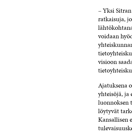
– Yksi Sitran
ratkaisuja, j
lähtökohtana
voidaan hyöd
yhteiskunnan
tietoyhteisku
visioon saad
tietoyhteisk
Ajatuksena on
yhteisöjä, ja
luonnoksen ty
löytyvät tark
Kansallisen 
tulevaisuuske