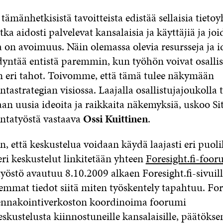
 tämänhetkisistä tavoitteista edistää sellaisia tiet
otka aidosti palvelevat kansalaisia ja käyttäjiä ja jo
 on avoimuus. Näin olemassa olevia resursseja ja i
yntää entistä paremmin, kun työhön voivat osallist
 eri tahot. Toivomme, että tämä tulee näkymään
ntastrategian visiossa. Laajalla osallistujajoukolla 
aan uusia ideoita ja raikkaita näkemyksiä, uskoo Si
untatyöstä vastaava
Ossi Kuittinen
.
, että keskustelua voidaan käydä laajasti eri puoli
 eri keskustelut linkitetään yhteen
Foresight.fi-foor
östö avautuu 8.10.2009 alkaen Foresight.fi-sivuill
emmat tiedot siitä miten työskentely tapahtuu. Fore
ennakointiverkoston koordinoima foorumi
skustelusta kiinnostuneille kansalaisille, päätöksen