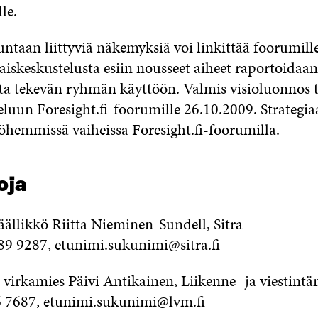
le.
untaan liittyviä näkemyksiä voi linkittää foorumill
laiskeskustelusta esiin nousseet aiheet raportoidaan
ta tekevän ryhmän käyttöön. Valmis visioluonnos
luun Foresight.fi-foorumille 26.10.2009. Strategia
hemmissä vaiheissa Foresight.fi-foorumilla.
oja
ällikkö Riitta Nieminen-Sundell, Sitra
89 9287, etunimi.sukunimi@sitra.fi
virkamies Päivi Antikainen, Liikenne- ja viestintä
6 7687, etunimi.sukunimi@lvm.fi