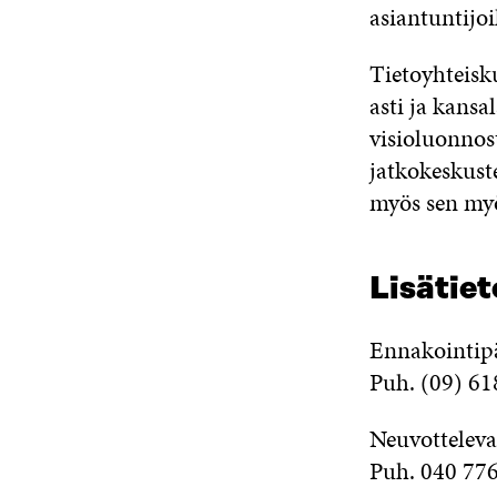
asiantuntijoil
Tietoyhteisk
asti ja kansa
visioluonnos
jatkokeskuste
myös sen myö
Lisätiet
Ennakointipä
Puh. (09) 61
Neuvotteleva 
Puh. 040 77