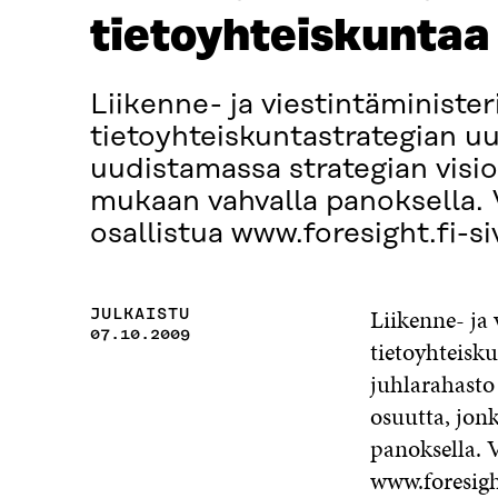
tietoyhteiskuntaa
Liikenne- ja viestintäministe
tietoyhteiskuntastrategian u
uudistamassa strategian visi
mukaan vahvalla panoksella. 
osallistua www.foresight.fi-si
Liikenne- ja 
JULKAISTU
07.10.2009
tietoyhteisk
juhlarahasto
osuutta, jon
panoksella. 
www.foresight