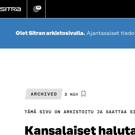
Siirry
suoraan
FI
Vaihda
sivuston
sisältöön
kieli
Olet Sitran arkistosivulla.
Ajantasaiset tied
ARCHIVED
Arvioitu
2 min
lukuaika
TÄMÄ SIVU ON ARKISTOITU JA SAATTAA S
Kansalaiset halut