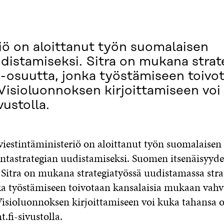
riö on aloittanut työn suomalaisen
udistamiseksi. Sitra on mukana strat
o-osuutta, jonka työstämiseen toivot
Visioluonnoksen kirjoittamiseen voi
vustolla.
viestintäministeriö on aloittanut työn suomalaisen
untastrategian uudistamiseksi. Suomen itsenäisyyd
 Sitra on mukana strategiatyössä uudistamassa strat
ka työstämiseen toivotaan kansalaisia mukaan vahv
Visioluonnoksen kirjoittamiseen voi kuka tahansa o
.fi-sivustolla.