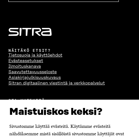
NÄITÄKÖ ETSIT?
Tietosuoja ja käyttöehdot
Evästeasetukset
Ilmoituskanava
Saavutettavuusseloste
Asiakirjajulkisuuskuvaus
Sitran digitaalinen viestintä ja verkkopalvelut
OTA YHTEYTTÄ
Suomen itsenäisyyden juhlarahasto Sitra
Maistuiskos keksi?
Itämerenkatu 11-13, PL 160,
00181 Helsinki
Sivustomme käyttää evästeitä. Käytämme evästeitä
Puhelin +358 294 618 991
Sähköpostiosoite
nähdäksemme mistä sisällöistä sivustomme käyttäjät ovat
etunimi.sukunimi@sitra.fi tai sitra@sitra.fi