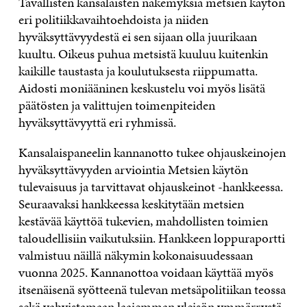
Tavallisten kansalaisten näkemyksiä metsien käytön
eri politiikkavaihtoehdoista ja niiden
hyväksyttävyydestä ei sen sijaan olla juurikaan
kuultu. Oikeus puhua metsistä kuuluu kuitenkin
kaikille taustasta ja koulutuksesta riippumatta.
Aidosti moniääninen keskustelu voi myös lisätä
päätösten ja valittujen toimenpiteiden
hyväksyttävyyttä eri ryhmissä.
Kansalaispaneelin kannanotto tukee ohjauskeinojen
hyväksyttävyyden arviointia Metsien käytön
tulevaisuus ja tarvittavat ohjauskeinot -hankkeessa.
Seuraavaksi hankkeessa keskitytään metsien
kestävää käyttöä tukevien, mahdollisten toimien
taloudellisiin vaikutuksiin. Hankkeen loppuraportti
valmistuu näillä näkymin kokonaisuudessaan
vuonna 2025. Kannanottoa voidaan käyttää myös
itsenäisenä syötteenä tulevan metsäpolitiikan teossa
sekä vahvistamaan laajemman yleisön ymmärrystä