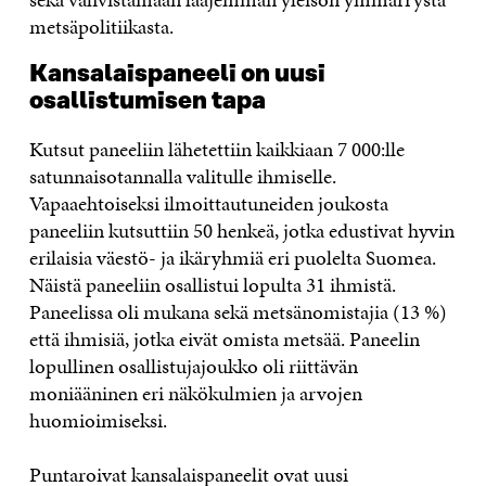
metsäpolitiikasta.
Kansalaispaneeli on uusi
osallistumisen tapa
Kutsut paneeliin lähetettiin kaikkiaan 7 000:lle
satunnaisotannalla valitulle ihmiselle.
Vapaaehtoiseksi ilmoittautuneiden joukosta
paneeliin kutsuttiin 50 henkeä, jotka edustivat hyvin
erilaisia väestö- ja ikäryhmiä eri puolelta Suomea.
Näistä paneeliin osallistui lopulta 31 ihmistä.
Paneelissa oli mukana sekä metsänomistajia (13 %)
että ihmisiä, jotka eivät omista metsää. Paneelin
lopullinen osallistujajoukko oli riittävän
moniääninen eri näkökulmien ja arvojen
huomioimiseksi.
Puntaroivat kansalaispaneelit ovat uusi