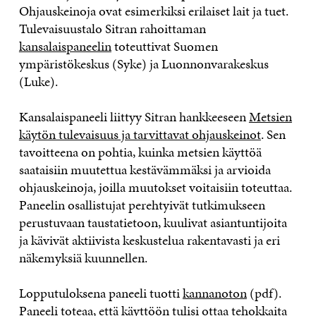
Ohjauskeinoja ovat esimerkiksi erilaiset lait ja tuet.
Tulevaisuustalo Sitran rahoittaman
kansalaispaneelin
toteuttivat Suomen
ympäristökeskus (Syke) ja Luonnonvarakeskus
(Luke).
Kansalaispaneeli liittyy Sitran hankkeeseen
Metsien
käytön tulevaisuus ja tarvittavat ohjauskeinot
. Sen
tavoitteena on pohtia, kuinka metsien käyttöä
saataisiin muutettua kestävämmäksi ja arvioida
ohjauskeinoja, joilla muutokset voitaisiin toteuttaa.
Paneelin osallistujat perehtyivät tutkimukseen
perustuvaan taustatietoon, kuulivat asiantuntijoita
ja kävivät aktiivista keskustelua rakentavasti ja eri
näkemyksiä kuunnellen.
Lopputuloksena paneeli tuotti
kannanoton
(pdf).
Paneeli toteaa, että käyttöön tulisi ottaa tehokkaita