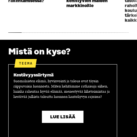
rakentamisessa?
kehittyvien maiden
tasol
N
A
N
U
markkinoille
rahoi
A
S
A
N
koulu
S
S
S
A
tärke
kaikk
S
A
S
S
A
A
S
A
Mistä on kyse?
TEEMA
Kestävyyssiirtymä
Suomalaisten elämä, hyvinvointi ja talous ovat täysin
riippuvaisia luonnosta. Miten kehitämme ratkaisuja siihen,
kuinka rakentaa hyvää elämää, menestyvää liiketoimintaa ja
kestävää julkista taloutta luonnon kantokyvyn rajoissa?
LUE LISÄÄ