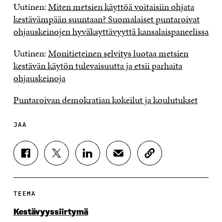
Uutinen:
Miten metsien käyttöä voitaisiin ohjata
kestävämpään suuntaan? Suomalaiset puntaroivat
ohjauskeinojen hyväksyttävyyttä kansalaispaneelissa
Uutinen:
Monitieteinen selvitys luotaa metsien
kestävän käytön tulevaisuutta ja etsii parhaita
ohjauskeinoja
Puntaroivan demokratian kokeilut ja koulutukset
JAA
J
J
J
J
K
A
A
A
A
O
A
A
A
A
P
F
T
L
S
I
A
W
I
Ä
O
TEEMA
C
I
N
H
I
E
T
K
K
A
Kestävyyssiirtymä
B
T
E
Ö
R