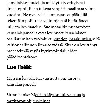
kansalaiskeskusteluja on käytetty erityisesti
ilmastopolitiikan tukena ympäri maailmaa viime
vuosina. Ne ovat sekä kannustaneet päättäjiä
tekemään poliittisia valintoja että herättäneet
julkista keskustelua. Suomessakin puntaroivat
kansalaispaneelit ovat levinneet kansalaisten
osallistumisen työkaluksi
kuntien
,
maakuntien
sekä
valtionhallinnon
ilmastotyössä. Sitra on levittänyt
menetelmää myös
hyvinvointialueiden
päätöksentekoon.
Lue lisää:
Metsien käytön tulevaisuutta puntaroiva
kansalaispaneeli
Sitran hanke: M
etsien käytön tulevaisuus ja
tarvittavat ohjauskeinot