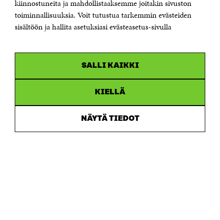
kiinnostuneita ja mahdollistaaksemme joitakin sivuston
Saapumisohjeet
toiminnallisuuksia. Voit tutustua tarkemmin evästeiden
sisältöön ja hallita asetuksiasi evästeasetus-sivulla
Y-tunnus 0202132-3
OLEMME NÄISSÄ SOMEISSA
SALLI KAIKKI
Facebook
Avautuu
uudessa
Linkedin
ikkunassa
KIELLÄ
Avautuu
uudessa
Youtube
ikkunassa
Avautuu
NÄYTÄ TIEDOT
uudessa
Instagram
ikkunassa
Avautuu
uudessa
ikkunassa