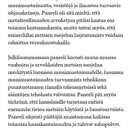
monimuotoisuutta, vesistöjä ja ilmastoa turvaavia
ohjauskeinoja. Paneeli oli sitä mieltä, että
metsäteollisuuden arvoketjun pitäisi kantaa osa
toimien kustannuksesta, mutta totesi myös, että
esimerkiksi metsien suojelun laajentamista voidaan
rahoittaa veronkorotuksilla.
Julkilausumassaan paneeli korosti muun muassa
vanhojen ja arvokkaiden metsien suojelun
merkitystä luonnon monimuotoisuudelle, luonnon
monimuotoisuuden turvaamista tehokkaan
puuntuotannon rinnalla talousmetsissä sekä
sääntöjen tehokasta valvontaa. Paneeli piti myös
tärkeänä, että kansalaisille tarjotaan entistä
enemmän tietoa metsien käytöstä ja luontoarvoista.
Paneeli ohjeisti päättäjiä muistamaan kaikissa
toimissa kauaskantoisuuden ja tulevat sukupolvet.