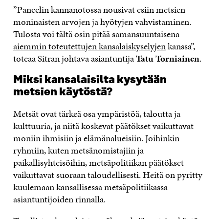
”Paneelin kannanotossa nousivat esiin metsien
moninaisten arvojen ja hyötyjen vahvistaminen.
Tulosta voi tältä osin pitää samansuuntaisena
aiemmin toteutettujen kansalaiskyselyjen
kanssa”,
toteaa Sitran johtava asiantuntija
Tatu Torniainen
.
Miksi kansalaisilta kysytään
metsien käytöstä?
Metsät ovat tärkeä osa ympäristöä, taloutta ja
kulttuuria, ja niitä koskevat päätökset vaikuttavat
moniin ihmisiin ja elämänalueisiin. Joihinkin
ryhmiin, kuten metsänomistajiin ja
paikallisyhteisöihin, metsäpolitiikan päätökset
vaikuttavat suoraan taloudellisesti. Heitä on pyritty
kuulemaan kansallisessa metsäpolitiikassa
asiantuntijoiden rinnalla.