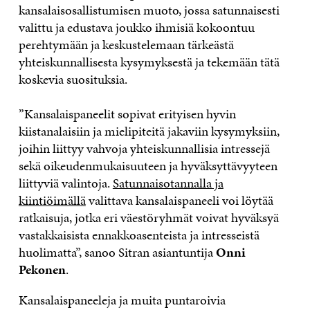
kansalaisosallistumisen muoto, jossa satunnaisesti
valittu ja edustava joukko ihmisiä kokoontuu
perehtymään ja keskustelemaan tärkeästä
yhteiskunnallisesta kysymyksestä ja tekemään tätä
koskevia suosituksia.
”Kansalaispaneelit sopivat erityisen hyvin
kiistanalaisiin ja mielipiteitä jakaviin kysymyksiin,
joihin liittyy vahvoja yhteiskunnallisia intressejä
sekä oikeudenmukaisuuteen ja hyväksyttävyyteen
liittyviä valintoja.
Satunnaisotannalla ja
kiintiöimällä
valittava kansalaispaneeli voi löytää
ratkaisuja, jotka eri väestöryhmät voivat hyväksyä
vastakkaisista ennakkoasenteista ja intresseistä
huolimatta”, sanoo Sitran asiantuntija
Onni
Pekonen
.
Kansalaispaneeleja ja muita puntaroivia