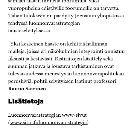
samaan aikaan monella foorumilla. Siksi
vuoropuhelua edistäville foorumeille on tarvetta.
Tähän tulokseen on päädytty Joensuun yliopistossa
tehdyssä luonnonvarastrategian
taustaselvityksessä.
-Yksi keskeinen haaste on kehittää hallinnan
malleja, joissa eri näkökulmien integrointi onnistuu
fiksusti ja kestävästi. Ristiriitojen käsittely sekä
suunnan jatkuva ja joustava tarkistaminen ovat
tulevaisuudessa menestyvän luonnonvarapolitiikan
peruskiviä, pohtii selvityksen laatinut professori
Rauno Sairinen
.
Lisätietoja
Luonnonvarastrategian www-sivut
(
www.sitra.fi/luonnonvarastrategia
)