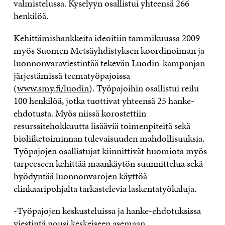
valmistelussa. Kyselyyn osallistui yhteensä 266
henkilöä.
Kehittämishankkeita ideoitiin tammikuussa 2009
myös Suomen Metsäyhdistyksen koordinoiman ja
luonnonvaraviestintää tekevän Luodin-kampanjan
järjestämissä teematyöpajoissa
(
www.smy.fi/luodin
). Työpajoihin osallistui reilu
100 henkilöä, jotka tuottivat yhteensä 25 hanke-
ehdotusta. Myös niissä korostettiin
resurssitehokkuutta lisääviä toimenpiteitä sekä
bioliiketoiminnan tulevaisuuden mahdollisuuksia.
Työpajojen osallistujat kiinnittivät huomiota myös
tarpeeseen kehittää maankäytön suunnittelua sekä
hyödyntää luonnonvarojen käyttöä
elinkaaripohjalta tarkastelevia laskentatyökaluja.
-Työpajojen keskusteluissa ja hanke-ehdotuksissa
viestintä nousi keskeiseen asemaan.