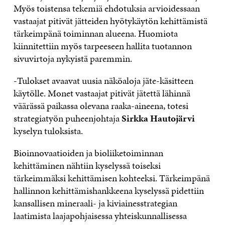
Myös toistensa tekemiä ehdotuksia arvioidessaan
vastaajat pitivät jätteiden hyötykäytön kehittämistä
tärkeimpänä toiminnan alueena. Huomiota
kiinnitettiin myös tarpeeseen hallita tuotannon
sivuvirtoja nykyistä paremmin.
-Tulokset avaavat uusia näköaloja jäte-käsitteen
käytölle. Monet vastaajat pitivät jätettä lähinnä
väärässä paikassa olevana raaka-aineena, totesi
strategiatyön puheenjohtaja
Sirkka Hautojärvi
kyselyn tuloksista.
Bioinnovaatioiden ja bioliiketoiminnan
kehittäminen nähtiin kyselyssä toiseksi
tärkeimmäksi kehittämisen kohteeksi. Tärkeimpänä
hallinnon kehittämishankkeena kyselyssä pidettiin
kansallisen mineraali- ja kiviainesstrategian
laatimista laajapohjaisessa yhteiskunnallisessa