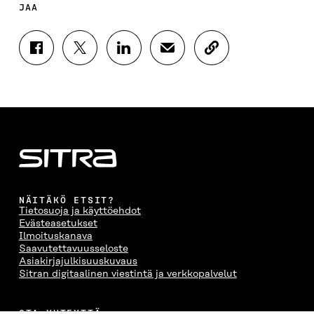
JAA
J
J
J
J
K
A
A
A
A
O
A
A
A
A
P
F
T
L
S
I
A
W
I
Ä
O
C
I
N
H
I
E
T
K
K
A
B
T
E
Ö
R
O
E
D
P
T
O
R
I
O
I
K
I
N
S
K
I
S
I
T
K
NÄITÄKÖ ETSIT?
S
S
S
I
E
Tietosuoja ja käyttöehdot
S
Ä
S
L
L
Evästeasetukset
A
A
Ä
L
I
Ilmoituskanava
A
V
A
A
N
Saavutettavuusseloste
V
A
V
A
L
Asiakirjajulkisuuskuvaus
A
U
A
V
I
Sitran digitaalinen viestintä ja verkkopalvelut
U
T
U
A
N
T
U
T
U
K
U
U
U
T
K
OTA YHTEYTTÄ