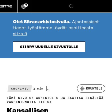
Siirry
FI
suoraan
Vaihda
Hae
sivuston
sisältöön
kieli
Olet Sitran arkistosivulla.
Ajantasaiset
tiedot työstämme löydät osoitteesta
sitra.fi
.
SIIRRY UUDELLE SIVUSTOLLE
Arvioitu
3 min
KUUNTELE
ARCHIVED
lukuaika
TÄMÄ SIVU ON ARKISTOITU JA SAATTAA SISÄLTÄÄ
VANHENTUNUTTA TIETOA
Kansallisen