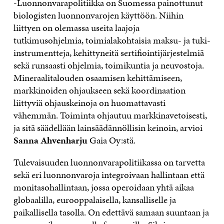
-Luonnonvarapolitiikka on Suomessa painottunut
biologisten luonnonvarojen käyttöön. Niihin
liittyen on olemassa useita laajoja
tutkimusohjelmia, toimialakohtaisia maksu- ja tuki-
instrumentteja, kehittyneitä sertifiointijärjestelmiä
sekä runsaasti ohjelmia, toimikuntia ja neuvostoja.
Mineraalitalouden osaamisen kehittämiseen,
markkinoiden ohjaukseen sekä koordinaation
liittyviä ohjauskeinoja on huomattavasti
vähemmän. Toiminta ohjautuu markkinavetoisesti,
ja sitä säädellään lainsäädännöllisin keinoin, arvioi
Sanna Ahvenharju
Gaia Oy:stä.
Tulevaisuuden luonnonvarapolitiikassa on tarvetta
sekä eri luonnonvaroja integroivaan hallintaan että
monitasohallintaan, jossa operoidaan yhtä aikaa
globaalilla, eurooppalaisella, kansalliselle ja
paikallisella tasolla. On edettävä samaan suuntaan ja