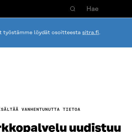
ot työstämme löydät osoitteesta
sitra.fi
.
ISÄLTÄÄ VANHENTUNUTTA TIETOA
rkkopalvelu uudistuu