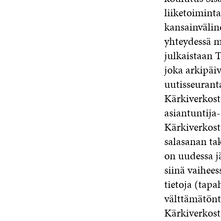
liiketoimint
kansainvälin
yhteydessä m
julkaistaan 
joka arkipäi
uutisseuranta
Kärkiverkost
asiantuntija
Kärkiverkost
salasanan tak
on uudessa jä
siinä vaihees
tietoja (tapa
välttämätönt
Kärkiverkost