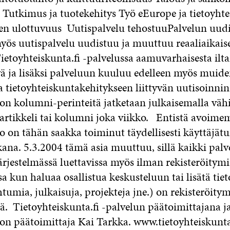
a Tutkimus ja tuotekehitys Työ eEurope ja tietoyht
en ulottuvuus Uutispalvelu tehostuuPalvelun uud
yös uutispalvelu uudistuu ja muuttuu reaaliaikaise
Tietoyhteiskunta.fi -palvelussa aamuvarhaisesta il
vä ja lisäksi palveluun kuuluu edelleen myös muide
 tietoyhteiskuntakehitykseen liittyvän uutisoinnin 
on kolumni-perinteitä jatketaan julkaisemalla väh
-artikkeli tai kolumni joka viikko. Entistä avoime
o on tähän saakka toiminut täydellisesti käyttäjät
ana. 5.3.2004 tämä asia muuttuu, sillä kaikki palve
rjestelmässä luettavissa myös ilman rekisteröitymi
sa kun haluaa osallistua keskusteluun tai lisätä ti
htumia, julkaisuja, projekteja jne.) on rekisteröity
ä. Tietoyhteiskunta.fi -palvelun päätoimittajana j
on päätoimittaja Kai Tarkka. www.tietoyhteiskunta