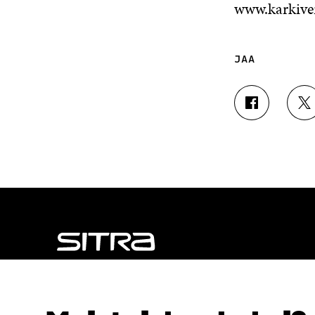
www.karkive
JAA
J
J
A
A
A
A
F
T
A
W
C
I
E
T
B
T
O
E
O
R
K
I
I
S
S
S
NÄITÄKÖ ETSIT?
S
Ä
Tietosuoja ja käyttöehdot
A
A