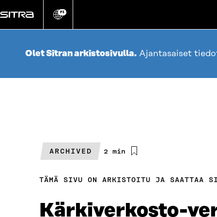
Siirry
suoraan
FI
Vaihda
sivuston
sisältöön
kieli
Olet Sitran arkistosivulla.
Ajantasaiset tied
ARCHIVED
Arvioitu
2 min
lukuaika
TÄMÄ SIVU ON ARKISTOITU JA SAATTAA S
Kärkiverkosto-ve