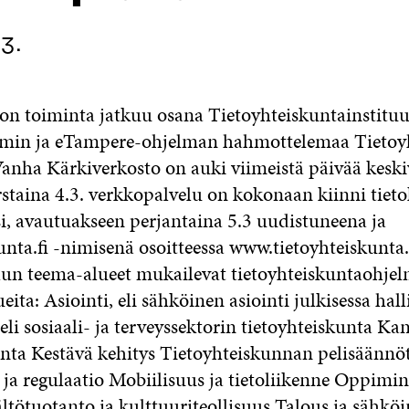
3.
on toiminta jatkuu osana Tietoyhteiskuntainstituut
min ja eTampere-ohjelman hahmottelemaa Tietoyh
Vanha Kärkiverkosto on auki viimeistä päivää kesk
rstaina 4.3. verkkopalvelu on kokonaan kiinni tiet
si, avautuakseen perjantaina 5.3 uudistuneena ja
nta.fi -nimisenä osoitteessa www.tietoyhteiskunta.f
un teema-alueet mukailevat tietoyhteiskuntaohje
eita: Asiointi, eli sähköinen asiointi julkisessa hal
eli sosiaali- ja terveyssektorin tietoyhteiskunta Ka
unta Kestävä kehitys Tietoyhteiskunnan pelisäännöt,
 ja regulaatio Mobiilisuus ja tietoliikenne Oppimin
ltötuotanto ja kulttuuriteollisuus Talous ja sähkö