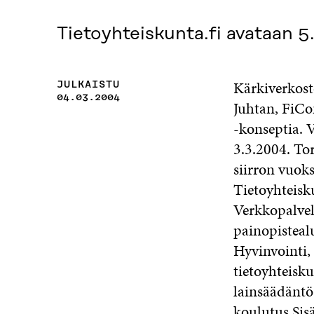
Tietoyhteiskunta.fi avataan 5.
Kärkiverkost
JULKAISTU
04.03.2004
Juhtan, FiCo
-konseptia. 
3.3.2004. To
siirron vuok
Tietoyhteisku
Verkkopalvel
painopistealu
Hyvinvointi, 
tietoyhteisk
lainsäädäntö
koulutus Sisä