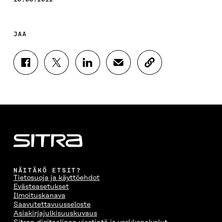
JAA
J
J
J
J
K
A
A
A
A
O
A
A
A
A
P
F
T
L
S
I
A
W
I
Ä
O
C
I
N
H
I
E
T
K
K
A
B
T
E
Ö
R
O
E
D
P
T
O
R
I
O
I
K
I
N
S
K
I
S
I
T
K
NÄITÄKÖ ETSIT?
S
S
S
I
E
Tietosuoja ja käyttöehdot
S
Ä
S
L
L
Evästeasetukset
A
A
Ä
L
I
Ilmoituskanava
A
V
A
A
N
Saavutettavuusseloste
V
A
V
A
L
Asiakirjajulkisuuskuvaus
A
U
A
V
I