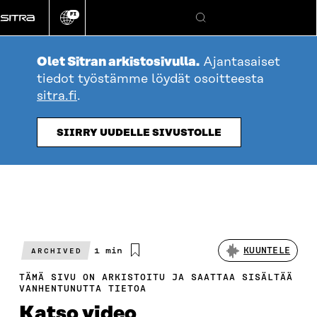
Siirry
FI
suoraan
Vaihda
Hae
sivuston
sisältöön
kieli
Olet Sitran arkistosivulla.
Ajantasaiset
tiedot työstämme löydät osoitteesta
sitra.fi
.
SIIRRY UUDELLE SIVUSTOLLE
Arvioitu
1 min
KUUNTELE
ARCHIVED
lukuaika
TÄMÄ SIVU ON ARKISTOITU JA SAATTAA SISÄLTÄÄ
VANHENTUNUTTA TIETOA
Katso video