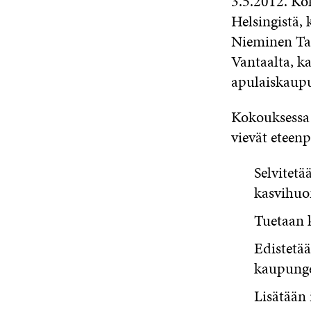
3.5.2012. Ko
Helsingistä,
Nieminen Ta
Vantaalta, k
apulaiskaup
Kokouksessa 
vievät eteen
Selvitet
kasvihuo
Tuetaan 
Edistetää
kaupunge
Lisätään 