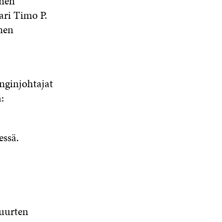
unen
A
P
E
T
K
ari Timo P.
S
I
B
T
E
nen
Ä
O
O
E
D
H
I
O
R
I
K
A
K
I
N
Ö
R
I
S
I
P
T
S
S
S
O
I
S
Ä
S
nginjohtajat
S
K
A
A
Ä
:
T
K
A
V
A
I
E
V
A
V
L
L
A
U
A
L
I
U
T
U
ssä.
A
N
T
U
T
A
L
U
U
U
V
I
U
U
U
A
N
U
U
U
U
K
U
D
U
T
K
D
E
D
U
I
E
S
E
U
S
S
S
suurten
U
S
A
S