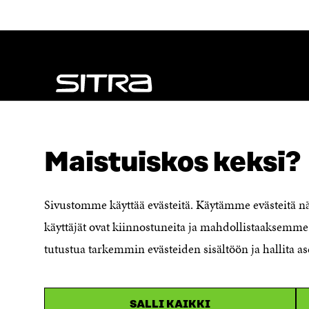
A
W
C
I
E
T
B
T
O
E
O
R
K
I
I
S
S
S
NÄITÄKÖ ETSIT?
S
Ä
Tietosuoja ja käyttöehdot
A
A
Maistuiskos keksi?
Evästeasetukset
A
V
V
A
Ilmoituskanava
A
U
Saavutettavuusseloste
U
T
Sivustomme käyttää evästeitä. Käytämme evästeitä 
Asiakirjajulkisuuskuvaus
T
U
käyttäjät ovat kiinnostuneita ja mahdollistaaksemme 
U
U
Sitran digitaalinen viestintä ja
U
U
tutustua tarkemmin evästeiden sisältöön ja hallita as
verkkopalvelut
U
U
U
D
D
E
E
S
SALLI KAIKKI