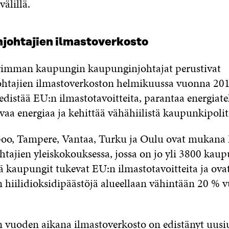
välillä.
johtajien ilmastoverkosto
imman kaupungin kaupunginjohtajat perustivat
htajien ilmastoverkoston helmikuussa vuonna 201
 edistää EU:n ilmastotavoitteita, parantaa energiat
vaa energiaa ja kehittää vähähiilistä kaupunkipolit
poo, Tampere, Vantaa, Turku ja Oulu ovat mukana
tajien yleiskokouksessa, jossa on jo yli 3800 kau
 kaupungit tukevat EU:n ilmastotavoitteita ja ovat
hiilidioksidipäästöjä alueellaan vähintään 20 % 
vuoden aikana ilmastoverkosto on edistänyt uusi