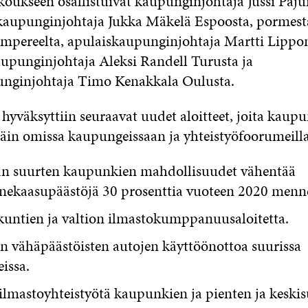
koukseen osallistuivat kaupunginjohtaja Jussi Paj
 kaupunginjohtaja Jukka Mäkelä Espoosta, pormest
mpereelta, apulaiskaupunginjohtaja Martti Lippo
aupunginjohtaja Aleksi Randell Turusta ja
unginjohtaja Timo Kenakkala Oulusta.
hyväksyttiin seuraavat uudet aloitteet, joita kaupu
päin omissa kaupungeissaan ja yhteistyöfoorumeilla
ään suurten kaupunkien mahdollisuudet vähentää
nekaasupäästöjä 30 prosenttia vuoteen 2020 menne
kuntien ja valtion ilmastokumppanuusaloitetta.
n vähäpäästöisten autojen käyttöönottoa suurissa
issa.
ilmastoyhteistyötä kaupunkien ja pienten ja keski