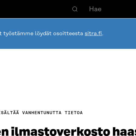
ot työstämme löydät osoitteesta
sitra.fi
.
ISÄLTÄÄ VANHENTUNUTTA TIETOA
n ilmastoverkosto haa