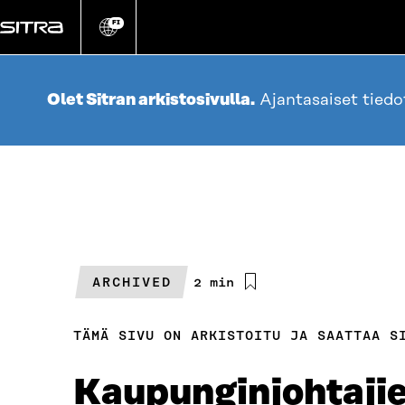
Siirry
suoraan
FI
Vaihda
sivuston
sisältöön
kieli
Olet Sitran arkistosivulla.
Ajantasaiset tied
ARCHIVED
Arvioitu
2 min
lukuaika
TÄMÄ SIVU ON ARKISTOITU JA SAATTAA S
Kaupunginjohtajie