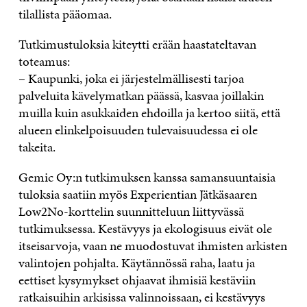
tilallista pääomaa.
Tutkimustuloksia kiteytti erään haastateltavan
toteamus:
– Kaupunki, joka ei järjestelmällisesti tarjoa
palveluita kävelymatkan päässä, kasvaa joillakin
muilla kuin asukkaiden ehdoilla ja kertoo siitä, että
alueen elinkelpoisuuden tulevaisuudessa ei ole
takeita.
Gemic Oy:n tutkimuksen kanssa samansuuntaisia
tuloksia saatiin myös Experientian Jätkäsaaren
Low2No-korttelin suunnitteluun liittyvässä
tutkimuksessa. Kestävyys ja ekologisuus eivät ole
itseisarvoja, vaan ne muodostuvat ihmisten arkisten
valintojen pohjalta. Käytännössä raha, laatu ja
eettiset kysymykset ohjaavat ihmisiä kestäviin
ratkaisuihin arkisissa valinnoissaan, ei kestävyys