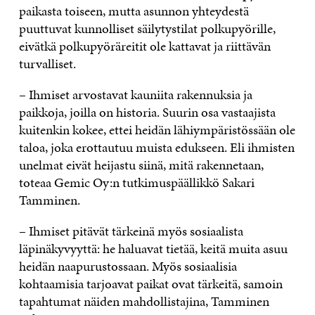
paikasta toiseen, mutta asunnon yhteydestä
puuttuvat kunnolliset säilytystilat polkupyörille,
eivätkä polkupyöräreitit ole kattavat ja riittävän
turvalliset.
– Ihmiset arvostavat kauniita rakennuksia ja
paikkoja, joilla on historia. Suurin osa vastaajista
kuitenkin kokee, ettei heidän lähiympäristössään ole
taloa, joka erottautuu muista edukseen. Eli ihmisten
unelmat eivät heijastu siinä, mitä rakennetaan,
toteaa Gemic Oy:n tutkimuspäällikkö Sakari
Tamminen.
– Ihmiset pitävät tärkeinä myös sosiaalista
läpinäkyvyyttä: he haluavat tietää, keitä muita asuu
heidän naapurustossaan. Myös sosiaalisia
kohtaamisia tarjoavat paikat ovat tärkeitä, samoin
tapahtumat näiden mahdollistajina, Tamminen