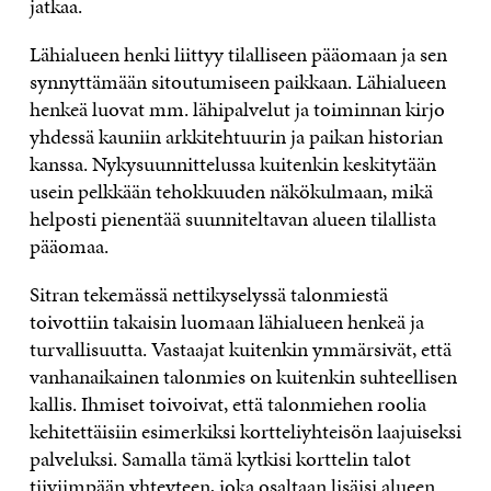
jatkaa.
Lähialueen henki liittyy tilalliseen pääomaan ja sen
synnyttämään sitoutumiseen paikkaan. Lähialueen
henkeä luovat mm. lähipalvelut ja toiminnan kirjo
yhdessä kauniin arkkitehtuurin ja paikan historian
kanssa. Nykysuunnittelussa kuitenkin keskitytään
usein pelkkään tehokkuuden näkökulmaan, mikä
helposti pienentää suunniteltavan alueen tilallista
pääomaa.
Sitran tekemässä nettikyselyssä talonmiestä
toivottiin takaisin luomaan lähialueen henkeä ja
turvallisuutta. Vastaajat kuitenkin ymmärsivät, että
vanhanaikainen talonmies on kuitenkin suhteellisen
kallis. Ihmiset toivoivat, että talonmiehen roolia
kehitettäisiin esimerkiksi kortteliyhteisön laajuiseksi
palveluksi. Samalla tämä kytkisi korttelin talot
tiiviimpään yhteyteen, joka osaltaan lisäisi alueen