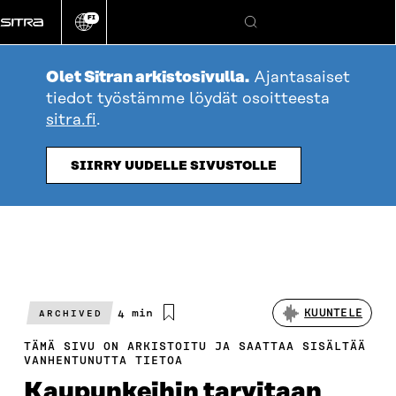
Siirry
FI
suoraan
Vaihda
Hae
sivuston
sisältöön
kieli
Olet Sitran arkistosivulla.
Ajantasaiset
tiedot työstämme löydät osoitteesta
sitra.fi
.
SIIRRY UUDELLE SIVUSTOLLE
Arvioitu
4 min
KUUNTELE
ARCHIVED
lukuaika
TÄMÄ SIVU ON ARKISTOITU JA SAATTAA SISÄLTÄÄ
VANHENTUNUTTA TIETOA
Kaupunkeihin tarvitaan