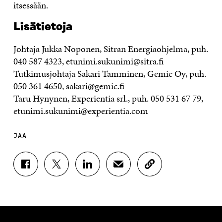
itsessään.
Lisätietoja
Johtaja Jukka Noponen, Sitran Energiaohjelma, puh.
040 587 4323, etunimi.sukunimi@sitra.fi
Tutkimusjohtaja Sakari Tamminen, Gemic Oy, puh.
050 361 4650, sakari@gemic.fi
Taru Hynynen, Experientia srl., puh. 050 531 67 79,
etunimi.sukunimi@experientia.com
JAA
J
J
J
J
K
A
A
A
A
O
A
A
A
A
P
F
T
L
S
I
A
W
I
Ä
O
C
I
N
H
I
E
T
K
K
A