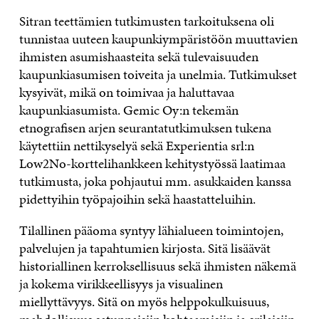
Sitran teettämien tutkimusten tarkoituksena oli
tunnistaa uuteen kaupunkiympäristöön muuttavien
ihmisten asumishaasteita sekä tulevaisuuden
kaupunkiasumisen toiveita ja unelmia. Tutkimukset
kysyivät, mikä on toimivaa ja haluttavaa
kaupunkiasumista. Gemic Oy:n tekemän
etnografisen arjen seurantatutkimuksen tukena
käytettiin nettikyselyä sekä Experientia srl:n
Low2No-korttelihankkeen kehitystyössä laatimaa
tutkimusta, joka pohjautui mm. asukkaiden kanssa
pidettyihin työpajoihin sekä haastatteluihin.
Tilallinen pääoma syntyy lähialueen toimintojen,
palvelujen ja tapahtumien kirjosta. Sitä lisäävät
historiallinen kerroksellisuus sekä ihmisten näkemä
ja kokema virikkeellisyys ja visualinen
miellyttävyys. Sitä on myös helppokulkuisuus,