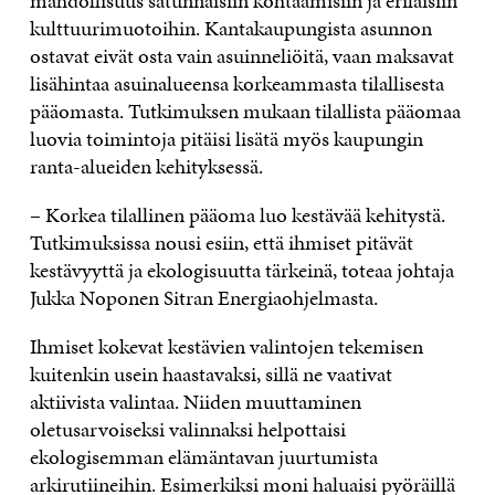
mahdollisuus satunnaisiin kohtaamisiin ja erilaisiin
kulttuurimuotoihin. Kantakaupungista asunnon
ostavat eivät osta vain asuinneliöitä, vaan maksavat
lisähintaa asuinalueensa korkeammasta tilallisesta
pääomasta. Tutkimuksen mukaan tilallista pääomaa
luovia toimintoja pitäisi lisätä myös kaupungin
ranta-alueiden kehityksessä.
– Korkea tilallinen pääoma luo kestävää kehitystä.
Tutkimuksissa nousi esiin, että ihmiset pitävät
kestävyyttä ja ekologisuutta tärkeinä, toteaa johtaja
Jukka Noponen Sitran Energiaohjelmasta.
Ihmiset kokevat kestävien valintojen tekemisen
kuitenkin usein haastavaksi, sillä ne vaativat
aktiivista valintaa. Niiden muuttaminen
oletusarvoiseksi valinnaksi helpottaisi
ekologisemman elämäntavan juurtumista
arkirutiineihin. Esimerkiksi moni haluaisi pyöräillä