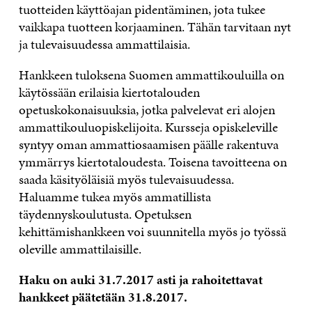
tuotteiden käyttöajan pidentäminen, jota tukee
vaikkapa tuotteen korjaaminen. Tähän tarvitaan nyt
ja tulevaisuudessa ammattilaisia.
Hankkeen tuloksena Suomen ammattikouluilla on
käytössään erilaisia kiertotalouden
opetuskokonaisuuksia, jotka palvelevat eri alojen
ammattikouluopiskelijoita. Kursseja opiskeleville
syntyy oman ammattiosaamisen päälle rakentuva
ymmärrys kiertotaloudesta. Toisena tavoitteena on
saada käsityöläisiä myös tulevaisuudessa.
Haluamme tukea myös ammatillista
täydennyskoulutusta. Opetuksen
kehittämishankkeen voi suunnitella myös jo työssä
oleville ammattilaisille.
Haku on auki 31.7.2017 asti ja rahoitettavat
hankkeet päätetään 31.8.2017.