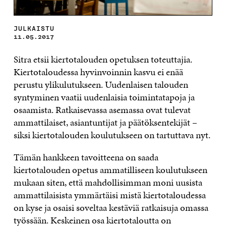
JULKAISTU
11.05.2017
Sitra etsii kiertotalouden opetuksen toteuttajia.
Kiertotaloudessa hyvinvoinnin kasvu ei enää
perustu ylikulutukseen. Uudenlaisen talouden
syntyminen vaatii uudenlaisia toimintatapoja ja
osaamista. Ratkaisevassa asemassa ovat tulevat
ammattilaiset, asiantuntijat ja päätöksentekijät –
siksi kiertotalouden koulutukseen on tartuttava nyt.
Tämän hankkeen tavoitteena on saada
kiertotalouden opetus ammatilliseen koulutukseen
mukaan siten, että mahdollisimman moni uusista
ammattilaisista ymmärtäisi mistä kiertotaloudessa
on kyse ja osaisi soveltaa kestäviä ratkaisuja omassa
työssään. Keskeinen osa kiertotaloutta on