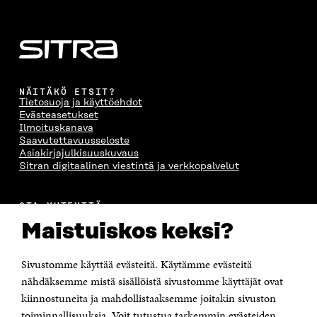
NÄITÄKÖ ETSIT?
Tietosuoja ja käyttöehdot
Evästeasetukset
Ilmoituskanava
Saavutettavuusseloste
Asiakirjajulkisuuskuvaus
Sitran digitaalinen viestintä ja verkkopalvelut
OTA YHTEYTTÄ
Suomen itsenäisyyden juhlarahasto Sitra
Maistuiskos keksi?
Itämerenkatu 11-13, PL 160,
00181 Helsinki
Sivustomme käyttää evästeitä. Käytämme evästeitä
Puhelin +358 294 618 991
Sähköpostiosoite
nähdäksemme mistä sisällöistä sivustomme käyttäjät ovat
etunimi.sukunimi@sitra.fi tai sitra@sitra.fi
kiinnostuneita ja mahdollistaaksemme joitakin sivuston
Saapumisohjeet
toiminnallisuuksia. Voit tutustua tarkemmin evästeiden