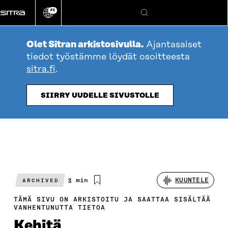
Siirry
FI
suoraan
Vaihda
Hae
sivuston
sisältöön
kieli
Olet Sitran arkistosivulla.
Ajantasaiset
tiedot työstämme löydät osoitteesta
sitra.fi
.
SIIRRY UUDELLE SIVUSTOLLE
Arvioitu
3 min
KUUNTELE
ARCHIVED
lukuaika
TÄMÄ SIVU ON ARKISTOITU JA SAATTAA SISÄLTÄÄ
VANHENTUNUTTA TIETOA
Kehitä