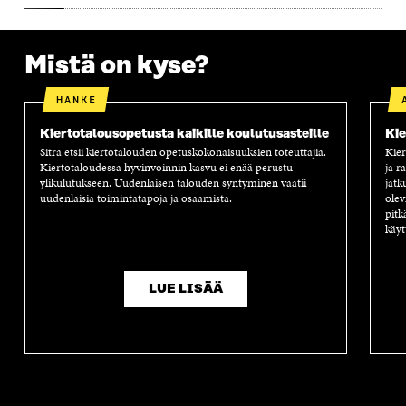
A
Mistä on kyse?
HANKE
Kiertotalousopetusta kaikille koulutusasteille
Kie
Sitra etsii kiertotalouden opetuskokonaisuuksien toteuttajia.
Kier
Kiertotaloudessa hyvinvoinnin kasvu ei enää perustu
ja r
ylikulutukseen. Uudenlaisen talouden syntyminen vaatii
jatk
uudenlaisia toimintatapoja ja osaamista.
olev
pitk
käyt
LUE LISÄÄ