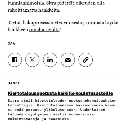
kunnianhimoisia, Sitra pidättää oikeuden olla
rahoittamatta hankkeita.
Tietoa hakuprosessin etenemisestä ja muusta löydät
hankkeen
omalta sivulta
!
JAA
J
J
J
J
K
A
A
A
A
O
A
A
A
A
P
F
T
L
S
I
A
W
I
Ä
O
HANKE
C
I
N
H
I
E
T
K
K
A
Kiertotalousopetusta kaikille koulutusasteille
B
T
E
Ö
R
Sitra etsii kiertotalouden opetuskokonaisuuksien
O
E
D
P
T
toteuttajia. Kiertotaloudessa hyvinvoinnin kasvu
O
R
I
O
I
ei enää perustu ylikulutukseen. Uudenlaisen
K
I
N
S
K
talouden syntyminen vaatii uudenlaisia
I
S
I
T
K
toimintatapoja ja osaamista.
S
S
S
I
E