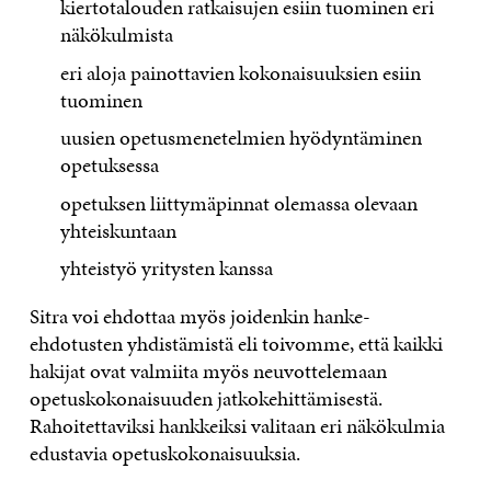
kiertotalouden ratkaisujen esiin tuominen eri
näkökulmista
eri aloja painottavien kokonaisuuksien esiin
tuominen
uusien opetusmenetelmien hyödyntäminen
opetuksessa
opetuksen liittymäpinnat olemassa olevaan
yhteiskuntaan
yhteistyö yritysten kanssa
Sitra voi ehdottaa myös joidenkin hanke-
ehdotusten yhdistämistä eli toivomme, että kaikki
hakijat ovat valmiita myös neuvottelemaan
opetuskokonaisuuden jatkokehittämisestä.
Rahoitettaviksi hankkeiksi valitaan eri näkökulmia
edustavia opetuskokonaisuuksia.