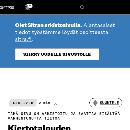
Siirry
FI
suoraan
Vaihda
Hae
sivuston
sisältöön
kieli
Olet Sitran arkistosivulla.
Ajantasaiset
tiedot työstämme löydät osoitteesta
sitra.fi
.
SIIRRY UUDELLE SIVUSTOLLE
Arvioitu
2 min
KUUNTELE
ARCHIVED
lukuaika
TÄMÄ SIVU ON ARKISTOITU JA SAATTAA SISÄLTÄÄ
VANHENTUNUTTA TIETOA
Kiertotalouden