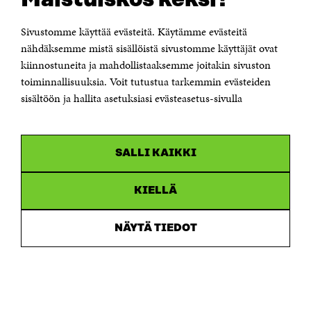
00181 Helsinki
Sivustomme käyttää evästeitä. Käytämme evästeitä
Puhelin +358 294 618 991
Sähköpostiosoite
nähdäksemme mistä sisällöistä sivustomme käyttäjät ovat
etunimi.sukunimi@sitra.fi tai sitra@sitra.fi
kiinnostuneita ja mahdollistaaksemme joitakin sivuston
toiminnallisuuksia. Voit tutustua tarkemmin evästeiden
Saapumisohjeet
sisältöön ja hallita asetuksiasi evästeasetus-sivulla
Y-tunnus 0202132-3
OLEMME NÄISSÄ SOMEISSA
SALLI KAIKKI
Facebook
Avautuu
uudessa
Linkedin
ikkunassa
KIELLÄ
Avautuu
uudessa
Youtube
ikkunassa
Avautuu
NÄYTÄ TIEDOT
uudessa
Instagram
ikkunassa
Avautuu
uudessa
ikkunassa