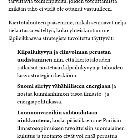
tarvittavia toimenpiteitä, joiden toteuttamista
mikään taho ei vielä ole ottanut vastuulleen.
Kiertotalouteen pääsemme, mikäli seuraavat neljä
tiekartassa esiteltyä, koko yhteiskuntamme
läpileikkaavaa strategista tavoitetta täyttyvät:
Kilpailukyvyn ja elinvoiman perustan
uudistaminen
niin, että kiertotalouden
ratkaisut nostetaan kilpailukyvyn ja talouden
kasvustrategian keskiöön.
Suomi siirtyy vähähiiliseen energiaan
ja
nostaa kunnianhimon tasoa ilmasto- ja
energiapolitiikassa.
Luonnonvaroihin suhtaudutaan
niukkuutena
, koska päästäksemme Pariisin
ilmastosopimuksen tavoitteisiin suomalainen
kulutus ja tuotanto eivät voi enää perustua