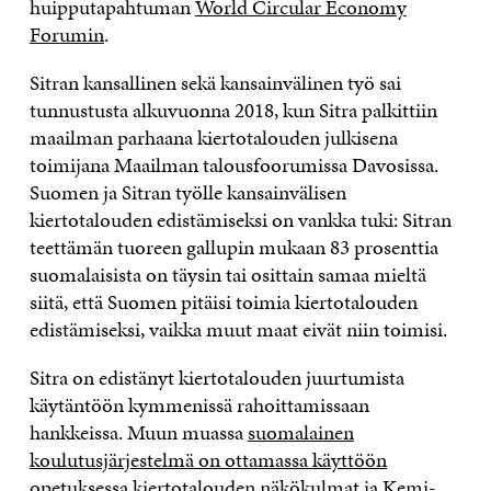
huipputapahtuman
World Circular Economy
Forumin
.
Sitran kansallinen sekä kansainvälinen työ sai
tunnustusta alkuvuonna 2018, kun Sitra palkittiin
maailman parhaana kiertotalouden julkisena
toimijana Maailman talousfoorumissa Davosissa.
Suomen ja Sitran työlle kansainvälisen
kiertotalouden edistämiseksi on vankka tuki: Sitran
teettämän tuoreen gallupin mukaan 83 prosenttia
suomalaisista on täysin tai osittain samaa mieltä
siitä, että Suomen pitäisi toimia kiertotalouden
edistämiseksi, vaikka muut maat eivät niin toimisi.
Sitra on edistänyt kiertotalouden juurtumista
käytäntöön kymmenissä rahoittamissaan
hankkeissa. Muun muassa
suomalainen
koulutusjärjestelmä on ottamassa käyttöön
opetuksessa kiertotalouden näkökulmat
ja
Kemi-