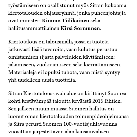
työstämiseen on osallistunut myös Sitran kokoama
kiertotalouden ohjausryhmä
, jonka puheenjohtajia
ovat ministeri
Kimmo Tiilikainen
sekä
hallitusammattilainen
Kirsi Sormunen
.
Kiertotalous on talousmalli, jossa ei tuoteta
jatkuvasti lisää tavaroita, vaan kulutus perustuu
omistamisen sijasta palveluiden käyttämiseen:
jakamiseen, vuokraamiseen sekä kierrättämiseen.
Materiaaleja ei lopuksi tuhota, vaan niistä syntyy
yhä uudelleen uusia tuotteita.
Sitran Kiertotalous-avainalue on kirittänyt Suomea
kohti kestävämpää taloutta keväästä 2015 lähtien.
Sen jälkeen muun muassa Suomen hallitus on
luonut oman kiertotalouden toimenpideohjelmansa
ja Sitra perusti Suomen 100-vuotisjuhlavuonna
vuosittain järjestettävän alan kansainvälisen