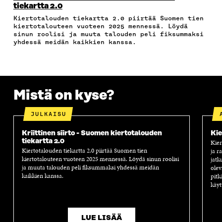
B
T
E
Ö
R
tiekartta 2.0
O
E
D
P
T
Kiertotalouden tiekartta 2.0 piirtää Suomen tien
O
R
I
O
I
kiertotalouteen vuoteen 2025 mennessä. Löydä
K
I
N
S
K
sinun roolisi ja muuta talouden peli fiksummaksi
I
S
I
T
K
yhdessä meidän kaikkien kanssa.
S
S
S
I
E
S
Ä
S
L
L
A
A
Ä
L
I
A
V
A
A
N
V
A
V
A
L
Mistä on kyse?
A
U
A
V
I
U
T
U
A
N
T
U
T
U
K
JULKAISU
U
U
U
T
K
U
U
U
U
I
Kriittinen siirto - Suomen kiertotalouden
Kie
U
U
U
U
tiekartta 2.0
Kier
U
D
U
U
Kiertotalouden tiekartta 2.0 piirtää Suomen tien
ja r
D
E
D
U
kiertotalouteen vuoteen 2025 mennessä. Löydä sinun roolisi
jatk
E
S
E
D
ja muuta talouden peli fiksummaksi yhdessä meidän
olev
S
S
S
E
kaikkien kanssa.
pitk
S
A
S
S
käyt
A
I
A
S
I
K
I
A
K
K
K
I
LUE LISÄÄ
K
U
K
K