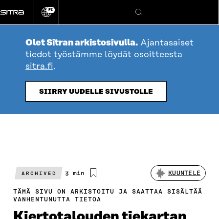
Siirry
FI
suoraan
Vaihda
Hae
sivuston
sisältöön
kieli
Olet Sitran arkistosivulla.
Ajantasaiset
tiedot työstämme löydät osoitteesta
sitra.fi
.
SIIRRY UUDELLE SIVUSTOLLE
Arvioitu
3 min
KUUNTELE
ARCHIVED
lukuaika
TÄMÄ SIVU ON ARKISTOITU JA SAATTAA SISÄLTÄÄ
VANHENTUNUTTA TIETOA
Kiertotalouden tiekartan