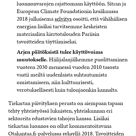
luonnonvarojen rajattomaan käyttöön. Sitran ja
European Climate Foundationin kesäkuussa
2018 julkaisema
selvitys
osoitti, että vähähiilisen
energian lisäksi tarvitsemme keskeisten
materiaalien kiertotalouden Pariisin
tavoitteiden täyttämiseksi.
Arjen päätöksistä tulee käyttövoima
muutokselle.
Hiilijalanjälkemme puolittaminen
vuoteen 2030 mennessä vuoden 2010 tasosta
vaatii meiltä uudenlaista suhtautumista
omistamiseen, niin kulttuurisesti,
verotuksellisesti kuin tulonjaonkin kannalta.
Tiekartan päivityksen perusta on aiempaan tapaan
tehty yhteistyössä lukuisten, yhteiskunnan eri
sektoreita edustavien tahojen kanssa. Lisäksi
tiekartan luonnos on ollut kommentoitavana
Otakantaa.fi-palvelussa syksyllä 2018. Tavoitteiden