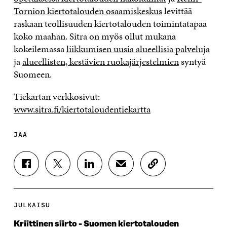
Tornion kiertotalouden osaamiskeskus
levittää
raskaan teollisuuden kiertotalouden toimintatapaa
koko maahan. Sitra on myös ollut mukana
kokeilemassa
liikkumisen uusia alueellisia palveluja
ja
alueellisten, kestävien ruokajärjestelmien
syntyä
Suomeen.
Tiekartan verkkosivut:
www.sitra.fi/kiertotaloudentiekartta
JAA
J
J
J
J
K
A
A
A
A
O
A
A
A
A
P
F
T
L
S
I
A
W
I
Ä
O
JULKAISU
C
I
N
H
I
E
T
K
K
A
Kriittinen siirto - Suomen kiertotalouden