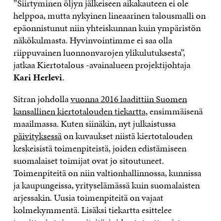
”Siirtyminen öljyn jälkeiseen aikakauteen ei ole
helppoa, mutta nykyinen lineaarinen talousmalli on
epäonnistunut niin yhteiskunnan kuin ympäristön
näkökulmasta. Hyvinvointimme ei saa olla
riippuvainen luonnonvarojen ylikulutuksesta”,
jatkaa Kiertotalous -avainalueen projektijohtaja
Kari Herlevi
.
Sitran johdolla
vuonna 2016 laadittiin Suomen
kansallinen kiertotalouden tiekartta
, ensimmäisenä
maailmassa. Kuten siinäkin, nyt julkaistussa
päivityksessä
on kuvaukset niistä kiertotalouden
keskeisistä toimenpiteistä, joiden edistämiseen
suomalaiset toimijat ovat jo sitoutuneet.
Toimenpiteitä on niin valtionhallinnossa, kunnissa
ja kaupungeissa, yrityselämässä kuin suomalaisten
arjessakin. Uusia toimenpiteitä on vajaat
kolmekymmentä. Lisäksi tiekartta esittelee