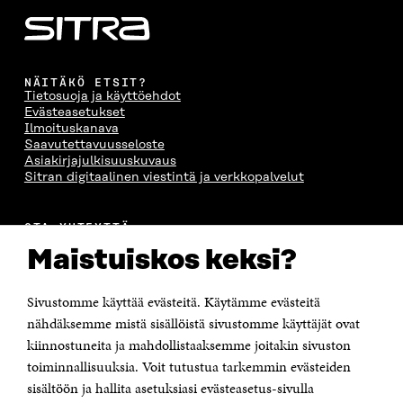
NÄITÄKÖ ETSIT?
Tietosuoja ja käyttöehdot
Evästeasetukset
Ilmoituskanava
Saavutettavuusseloste
Asiakirjajulkisuuskuvaus
Sitran digitaalinen viestintä ja verkkopalvelut
OTA YHTEYTTÄ
Suomen itsenäisyyden juhlarahasto Sitra
Maistuiskos keksi?
Itämerenkatu 11-13, PL 160,
00181 Helsinki
Sivustomme käyttää evästeitä. Käytämme evästeitä
Puhelin +358 294 618 991
Sähköpostiosoite
nähdäksemme mistä sisällöistä sivustomme käyttäjät ovat
etunimi.sukunimi@sitra.fi tai sitra@sitra.fi
kiinnostuneita ja mahdollistaaksemme joitakin sivuston
Saapumisohjeet
toiminnallisuuksia. Voit tutustua tarkemmin evästeiden
sisältöön ja hallita asetuksiasi evästeasetus-sivulla
Y-tunnus 0202132-3