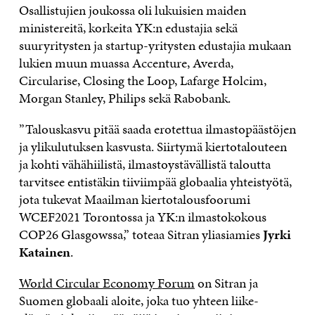
Osallistujien joukossa oli lukuisien maiden
ministereitä, korkeita YK:n edustajia sekä
suuryritysten ja startup-yritysten edustajia mukaan
lukien muun muassa Accenture, Averda,
Circularise, Closing the Loop, Lafarge Holcim,
Morgan Stanley, Philips sekä Rabobank.
”Talouskasvu pitää saada erotettua ilmastopäästöjen
ja ylikulutuksen kasvusta. Siirtymä kiertotalouteen
ja kohti vähähiilistä, ilmastoystävällistä taloutta
tarvitsee entistäkin tiiviimpää globaalia yhteistyötä,
jota tukevat Maailman kiertotalousfoorumi
WCEF2021 Torontossa ja YK:n ilmastokokous
COP26 Glasgowssa,” toteaa Sitran yliasiamies
Jyrki
Katainen
.
World Circular Economy Forum
on Sitran ja
Suomen globaali aloite, joka tuo yhteen liike-