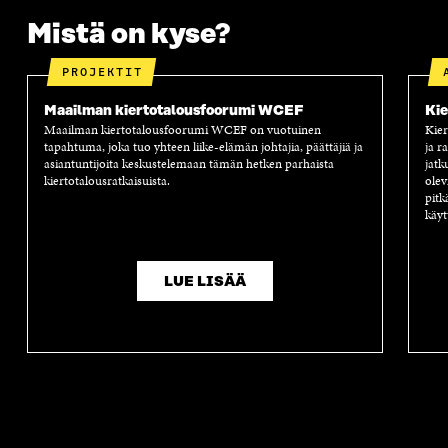
Mistä on kyse?
PROJEKTIT
Maailman kiertotalousfoorumi WCEF
Kie
Maailman kiertotalousfoorumi WCEF on vuotuinen
Kier
tapahtuma, joka tuo yhteen liike-elämän johtajia, päättäjiä ja
ja r
asiantuntijoita keskustelemaan tämän hetken parhaista
jatk
kiertotalousratkaisuista.
olev
pitk
käyt
LUE LISÄÄ