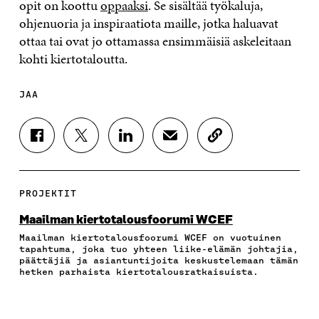
opit on koottu
oppaaksi
. Se sisältää työkaluja,
ohjenuoria ja inspiraatiota maille, jotka haluavat
ottaa tai ovat jo ottamassa ensimmäisiä askeleitaan
kohti kiertotaloutta.
JAA
J
J
J
J
K
A
A
A
A
O
A
A
A
A
P
F
T
L
S
I
A
W
I
Ä
O
PROJEKTIT
C
I
N
H
I
E
T
K
K
A
Maailman kiertotalousfoorumi WCEF
B
T
E
Ö
R
Maailman kiertotalousfoorumi WCEF on vuotuinen
O
E
D
P
T
tapahtuma, joka tuo yhteen liike-elämän johtajia,
O
R
I
O
I
päättäjiä ja asiantuntijoita keskustelemaan tämän
K
I
N
S
K
hetken parhaista kiertotalousratkaisuista.
I
S
I
T
K
S
S
S
I
E
S
Ä
S
L
L