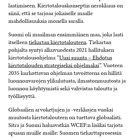
laatimiseen. Kiertotalouskonseptin nerokkuus on
siinä, että se tarjoaa jokaiselle maalle
mahdollisuuksia monella saralla.
Suomi oli maailman ensimmäinen maa, joka laati
itselleen
tiekartan kiertotalouteen
. Tiekartan
pohjalta syntyi alkuvuodesta 2021 hallituksen
kiertotalousohjelma ”
Uusi suunta – Ehdotus
kiertotalouden strategiseksi ohjelmaksi
”. Vuoteen
2035 kurkottavan ohjelman tavoitteena on hillitä
luonnonvarojen ylikulutusta, ilmastonmuutosta ja
luonnon köyhtymistä sekä vahvistaa taloutta ja
työllisyyttä.
Globaalien arvoketjujen ja -verkkojen vuoksi
muutosta kiertotalouteen on tuettava globaalisti.
Sitra ja Suomi haluavatkin WCEF:n lisäksi tarjota
apuaan muille maille: Suomen tiekarttaprosessin