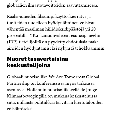
globaalien ilmastotavoitteiden saavuttamisessa.
Raaka-aineiden fiksumpi käyttö, kierrätys ja
tuotteiden uudelleen hyödyntäminen voisivat
vähentää maailman hiilidioksidipäästöjä yli 20
prosentilla. YK:n kansainvälisen resurssipaneelin
(IRP) tieteilijöiltä on pyydetty ehdotuksia raaka-
aineiden hyödyntämiseksi nykyistä tehokkaammin.
Nuoret tasavertaisina
keskustelijoina
Globaali nuorisoliike We Are Tomorrow Global
Partnership on konferenssissa myös tärkeässä
asemassa. Hollannin nuorisoliikkeellä de Jonge
Klimaatbewegingillä on mukana keskusteluissa,
siitä, millaista politiikkaa tarvitaan kiertotalouden
edistämiseksi.