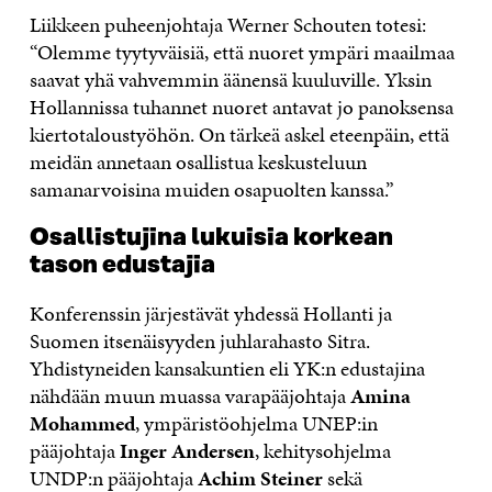
Liikkeen puheenjohtaja Werner Schouten totesi:
“Olemme tyytyväisiä, että nuoret ympäri maailmaa
saavat yhä vahvemmin äänensä kuuluville. Yksin
Hollannissa tuhannet nuoret antavat jo panoksensa
kiertotaloustyöhön. On tärkeä askel eteenpäin, että
meidän annetaan osallistua keskusteluun
samanarvoisina muiden osapuolten kanssa.”
Osallistujina lukuisia korkean
tason edustajia
Konferenssin järjestävät yhdessä Hollanti ja
Suomen itsenäisyyden juhlarahasto Sitra.
Yhdistyneiden kansakuntien eli YK:n edustajina
nähdään muun muassa varapääjohtaja
Amina
Mohammed
, ympäristöohjelma UNEP:in
pääjohtaja
Inger Andersen
, kehitysohjelma
UNDP:n pääjohtaja
Achim Steiner
sekä