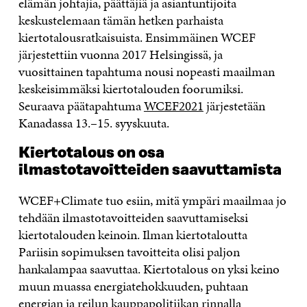
elämän johtajia, päättäjiä ja asiantuntijoita
keskustelemaan tämän hetken parhaista
kiertotalousratkaisuista. Ensimmäinen WCEF
järjestettiin vuonna 2017 Helsingissä, ja
vuosittainen tapahtuma nousi nopeasti maailman
keskeisimmäksi kiertotalouden foorumiksi.
Seuraava päätapahtuma
WCEF2021
järjestetään
Kanadassa 13.–15. syyskuuta.
Kiertotalous on osa
ilmastotavoitteiden saavuttamista
WCEF+Climate tuo esiin, mitä ympäri maailmaa jo
tehdään ilmastotavoitteiden saavuttamiseksi
kiertotalouden keinoin. Ilman kiertotaloutta
Pariisin sopimuksen tavoitteita olisi paljon
hankalampaa saavuttaa. Kiertotalous on yksi keino
muun muassa energiatehokkuuden, puhtaan
energian ja reilun kauppapolitiikan rinnalla