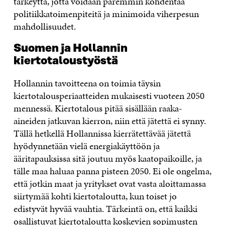
tärkeyttä, jotta voidaan paremmin kohdentaa
politiikkatoimenpiteitä ja minimoida viherpesun
mahdollisuudet.
Suomen ja Hollannin
kiertotaloustyöstä
Hollannin tavoitteena on toimia täysin
kiertotalousperiaatteiden mukaisesti vuoteen 2050
mennessä. Kiertotalous pitää sisällään raaka-
aineiden jatkuvan kierron, niin että jätettä ei synny.
Tällä hetkellä Hollannissa kierrätettävää jätettä
hyödynnetään vielä energiakäyttöön ja
ääritapauksissa sitä joutuu myös kaatopaikoille, ja
tälle maa haluaa panna pisteen 2050. Ei ole ongelma,
että jotkin maat ja yritykset ovat vasta aloittamassa
siirtymää kohti kiertotaloutta, kun toiset jo
edistyvät hyvää vauhtia. Tärkeintä on, että kaikki
osallistuvat kiertotaloutta koskevien sopimusten