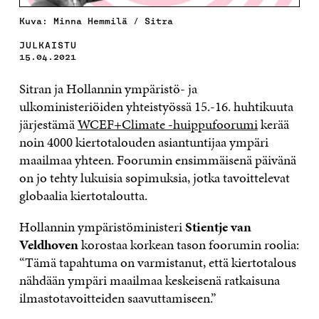
Kuva: Minna Hemmilä / Sitra
JULKAISTU
15.04.2021
Sitran ja Hollannin ympäristö- ja
ulkoministeriöiden yhteistyössä 15.-16. huhtikuuta
järjestämä
WCEF+Climate -huippufoorumi
kerää
noin 4000 kiertotalouden asiantuntijaa ympäri
maailmaa yhteen. Foorumin ensimmäisenä päivänä
on jo tehty lukuisia sopimuksia, jotka tavoittelevat
globaalia kiertotaloutta.
Hollannin ympäristöministeri
Stientje van
Veldhoven
korostaa korkean tason foorumin roolia:
“Tämä tapahtuma on varmistanut, että kiertotalous
nähdään ympäri maailmaa keskeisenä ratkaisuna
ilmastotavoitteiden saavuttamiseen.”