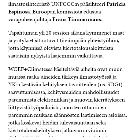
ilmastosihteeristö UNFCCC:n pääsihteeri
Patricia
Espinosa
. Euroopan komissiota edustaa
varapuheenjohtaja
Frans Timmermans
.
Tapahtuman yli 20 session aikana kymmenet maat
ja yritykset sitoutuvat tiiviimpään yhteistyöhön,
jotta käynnissä olevista kiertotalousaloitteista
saataisiin nykyistä laajemmin vaikuttavia.
WCEF+Climatessa käsiteltäviä aiheita ovat muun
muassa raaka-aineiden tärkeys ilmastotyössä ja
YK:n kestävän kehityksen tavoitteiden (ns. SDGt)
saavuttamisessa, kehitysmaiden mahdollisuudet
paremmista elektroniikan ja muovin kierrätykseen
liittyvistä työpaikoista, nuorten ottaminen
paremmin mukaan säännösten laatimiseen asioissa,
jotka koskevat heidän tulevaisuuttaan sekä
kiertotalouskehityksen jatkuvan arvioinnin