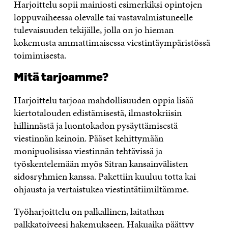
Harjoittelu sopii mainiosti esimerkiksi opintojen
loppuvaiheessa olevalle tai vastavalmistuneelle
tulevaisuuden tekijälle, jolla on jo hieman
kokemusta ammattimaisessa viestintäympäristössä
toimimisesta.
Mitä tarjoamme?
Harjoittelu tarjoaa mahdollisuuden oppia lisää
kiertotalouden edistämisestä, ilmastokriisin
hillinnästä ja luontokadon pysäyttämisestä
viestinnän keinoin. Pääset kehittymään
monipuolisissa viestinnän tehtävissä ja
työskentelemään myös Sitran kansainvälisten
sidosryhmien kanssa. Pakettiin kuuluu totta kai
ohjausta ja vertaistukea viestintätiimiltämme.
Työharjoittelu on palkallinen, laitathan
palkkatoiveesi hakemukseen. Hakuaika päättyy