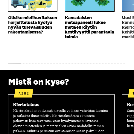
I
K
I
A
K
K
K
I
K
U
K
K
Olisiko mielikuvituksen
Kansalaisten
Uusi 
U
N
U
K
harjoittelusta hyötyä
metsäpaneeli tukee
kannu
N
A
N
U
hyvän tulevaisuuden
metsien käytön
kiert
A
S
A
N
rakentamisessa?
kestävyyttä parantavia
kehit
S
S
S
A
toimia
markk
S
A
S
S
A
A
S
A
Mistä on kyse?
AIHE
Kiertotalous
Kes
Kiertotalouden ratkaisujen avulla voidaan vahvistaa luontoa
Suom
ja ratkaista ilmastokriisi. Kiertotaloudessa ei tuoteta
riip
jatkuvasti lisää tavaroita, vaan hyödynnetään käytössä
kuin
olevien tuotteiden ja materiaalien arvoa mahdollisimman
kest
pitkään. Kulutus perustuu omistamisen sijaan palveluiden