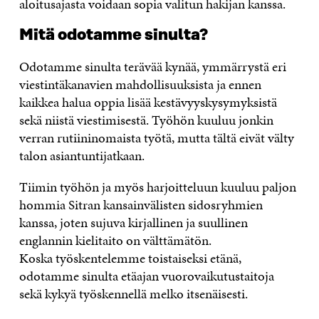
aloitusajasta voidaan sopia valitun hakijan kanssa.
Mitä odotamme sinulta?
Odotamme sinulta terävää kynää, ymmärrystä eri
viestintäkanavien mahdollisuuksista ja ennen
kaikkea halua oppia lisää kestävyyskysymyksistä
sekä niistä viestimisestä. Työhön kuuluu jonkin
verran rutiininomaista työtä, mutta tältä eivät välty
talon asiantuntijatkaan.
Tiimin työhön ja myös harjoitteluun kuuluu paljon
hommia Sitran kansainvälisten sidosryhmien
kanssa, joten sujuva kirjallinen ja suullinen
englannin kielitaito on välttämätön.
Koska työskentelemme toistaiseksi etänä,
odotamme sinulta etäajan vuorovaikutustaitoja
sekä kykyä työskennellä melko itsenäisesti.