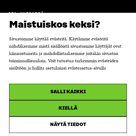
OTA YHTEYTTÄ
Suomen itsenäisyyden juhlarahasto Sitra
Maistuiskos keksi?
Itämerenkatu 11-13, PL 160,
00181 Helsinki
Sivustomme käyttää evästeitä. Käytämme evästeitä
Puhelin +358 294 618 991
Sähköpostiosoite
nähdäksemme mistä sisällöistä sivustomme käyttäjät ovat
etunimi.sukunimi@sitra.fi tai sitra@sitra.fi
kiinnostuneita ja mahdollistaaksemme joitakin sivuston
Saapumisohjeet
toiminnallisuuksia. Voit tutustua tarkemmin evästeiden
sisältöön ja hallita asetuksiasi evästeasetus-sivulla
Y-tunnus 0202132-3
OLEMME NÄISSÄ SOMEISSA
SALLI KAIKKI
Facebook
Avautuu
uudessa
Linkedin
ikkunassa
KIELLÄ
Avautuu
uudessa
Youtube
ikkunassa
Avautuu
NÄYTÄ TIEDOT
uudessa
Instagram
ikkunassa
Avautuu