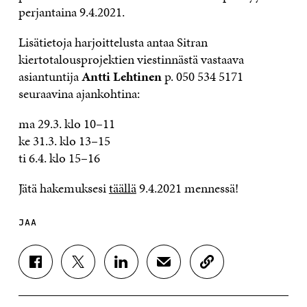
perjantaina 9.4.2021.
Lisätietoja harjoittelusta antaa Sitran
kiertotalousprojektien viestinnästä vastaava
asiantuntija
Antti Lehtinen
p. 050 534 5171
seuraavina ajankohtina:
ma 29.3. klo 10–11
ke 31.3. klo 13–15
ti 6.4. klo 15–16
Jätä hakemuksesi
täällä
9.4.2021 mennessä!
JAA
J
J
J
J
K
A
A
A
A
O
A
A
A
A
P
F
T
L
S
I