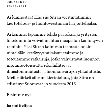
JULKAISTU
23.03.2021
Ai kiinnostaa? Hae siis Sitran viestintätiimiin
kiertotalous- ja luontoviestinnän harjoittelijaksi.
Arkemme, tapamme tehdä päätöksiä ja yritysten
liiketoiminta voivat mahtua maapallon kantokyvyn
rajoihin. Yksi Sitran kolmesta teemasta onkin
nimeltään kestävyysratkaisut: etsimme ja
toteutamme ratkaisuja, jotka vahvistavat luonnon
monimuotoisuutta sekä hillitsevät
ilmastonmuutosta ja luonnonvarojen ylikulutusta.
Meille tärkeä aihe on kiertotalous, jota Sitra on
edistänyt Suomessa jo vuodesta 2015.
Etsimme nyt
harjoittelijaa