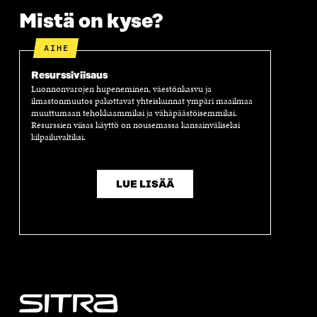
A
S
A
N
Mistä on kyse?
S
S
S
A
S
A
S
S
A
A
S
AIHE
A
Resurssiviisaus
Luonnonvarojen hupeneminen, väestönkasvu ja
ilmastonmuutos pakottavat yhteiskunnat ympäri maailmaa
muuttumaan tehokkaammiksi ja vähäpäästöisemmiksi.
Resurssien viisas käyttö on nousemassa kansainväliseksi
kilpailuvaltiksi.
LUE LISÄÄ