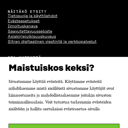
NÄITÄKÖ ETSIT?
Tietosuoja ja käyttöehdot
Evästeasetukset
Ilmoituskanava
Saavutettavuusseloste
Asiakirjajulkisuuskuvaus
Sitran digitaalinen viestintä ja verkkopalvelut
OTA YHTEYTTÄ
Suomen itsenäisyyden juhlarahasto Sitra
Maistuiskos keksi?
Itämerenkatu 11-13, PL 160,
00181 Helsinki
Sivustomme käyttää evästeitä. Käytämme evästeitä
Puhelin +358 294 618 991
Sähköpostiosoite
nähdäksemme mistä sisällöistä sivustomme käyttäjät ovat
etunimi.sukunimi@sitra.fi tai sitra@sitra.fi
kiinnostuneita ja mahdollistaaksemme joitakin sivuston
toiminnallisuuksia. Voit tutustua tarkemmin evästeiden
Saapumisohjeet
sisältöön ja hallita asetuksiasi evästeasetus-sivulla
Y-tunnus 0202132-3
OLEMME NÄISSÄ SOMEISSA