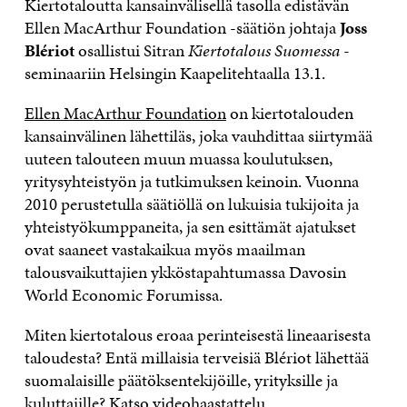
Kiertotaloutta kansainvälisellä tasolla edistävän
Ellen MacArthur Foundation -säätiön johtaja
Joss
Blériot
osallistui Sitran
Kiertotalous Suomessa
-
seminaariin Helsingin Kaapelitehtaalla 13.1.
Ellen MacArthur Foundation
on kiertotalouden
kansainvälinen lähettiläs, joka vauhdittaa siirtymää
uuteen talouteen muun muassa koulutuksen,
yritysyhteistyön ja tutkimuksen keinoin. Vuonna
2010 perustetulla säätiöllä on lukuisia tukijoita ja
yhteistyökumppaneita, ja sen esittämät ajatukset
ovat saaneet vastakaikua myös maailman
talousvaikuttajien ykköstapahtumassa Davosin
World Economic Forumissa.
Miten kiertotalous eroaa perinteisestä lineaarisesta
taloudesta? Entä millaisia terveisiä Blériot lähettää
suomalaisille päätöksentekijöille, yrityksille ja
kuluttajille? Katso videohaastattelu.