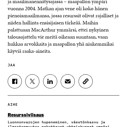
ja maailmanennätysajassa – maapallon ympäri
vuonna 2004. Matkan ajan vene oli koko hänen
pienoismaailmansa, jossa resurssit olivat rajalliset ja
niiden hallinta ensisijaisen tärkeää. Maihin
palattuaan MacArthur ymmärsi, ettei nykyinen
talousajattelu vie meitä oikeaan suuntaan, vaan
hukkaa arvokkaita ja maapallon yhä niukemmiksi
käyviä raaka-aineita.
JAA
J
J
J
J
K
A
A
A
A
O
A
A
A
A
P
F
T
L
S
I
A
W
I
Ä
O
AIHE
C
I
N
H
I
E
T
K
K
A
Resurssiviisaus
B
T
E
Ö
R
Luonnonvarojen hupeneminen, väestönkasvu ja
O
E
D
P
T
ilmastonmuutos pakottavat yhteiskunnat ympäri