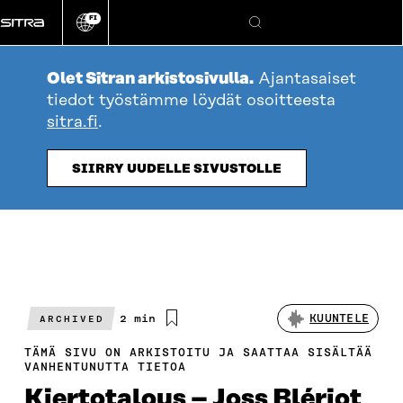
Siirry
FI
suoraan
Vaihda
Hae
sivuston
sisältöön
kieli
Olet Sitran arkistosivulla.
Ajantasaiset
tiedot työstämme löydät osoitteesta
sitra.fi
.
SIIRRY UUDELLE SIVUSTOLLE
Arvioitu
2 min
KUUNTELE
ARCHIVED
lukuaika
TÄMÄ SIVU ON ARKISTOITU JA SAATTAA SISÄLTÄÄ
VANHENTUNUTTA TIETOA
Kiertotalous – Joss Blériot