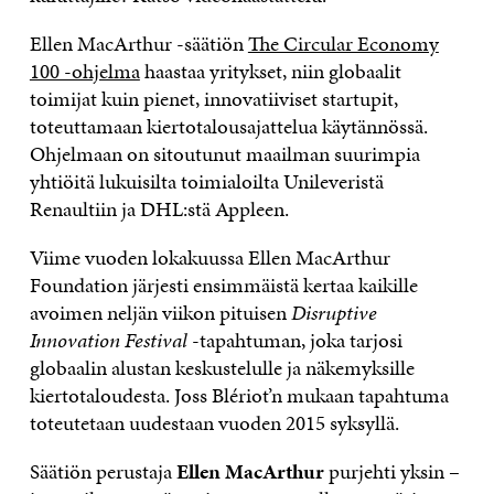
Ellen MacArthur -säätiön
The Circular Economy
100 -ohjelma
haastaa yritykset, niin globaalit
toimijat kuin pienet, innovatiiviset startupit,
toteuttamaan kiertotalousajattelua käytännössä.
Ohjelmaan on sitoutunut maailman suurimpia
yhtiöitä lukuisilta toimialoilta Unileveristä
Renaultiin ja DHL:stä Appleen.
Viime vuoden lokakuussa Ellen MacArthur
Foundation järjesti ensimmäistä kertaa kaikille
avoimen neljän viikon pituisen
Disruptive
Innovation Festival
-tapahtuman, joka tarjosi
globaalin alustan keskustelulle ja näkemyksille
kiertotaloudesta. Joss Blériot’n mukaan tapahtuma
toteutetaan uudestaan vuoden 2015 syksyllä.
Säätiön perustaja
Ellen MacArthur
purjehti yksin –