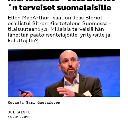
´n terveiset suomalaisille
Ellen MacArthur -säätiön Joss Blériot
osallistui Sitran Kiertotalous Suomessa -
tilaisuuteen13.1. Millaisia terveisiä hän
lähettää päätöksentekijöille, yrityksille ja
kuluttajille?
Kuvaaja Sari Gustafsson
JULKAISTU
15.01.2015