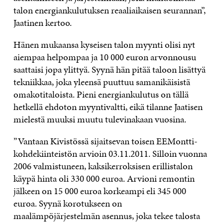
talon energiankulutuksen reaaliaikaisen seurannan”,
Jaatinen kertoo.
Hänen mukaansa kyseisen talon myynti olisi nyt
aiempaa helpompaa ja 10 000 euron arvonnousu
saattaisi jopa ylittyä. Syynä hän pitää taloon lisättyä
tekniikkaa, joka yleensä puuttuu samanikäisistä
omakotitaloista. Pieni energiankulutus on tällä
hetkellä ehdoton myyntivaltti, eikä tilanne Jaatisen
mielestä muuksi muutu tulevinakaan vuosina.
”Vantaan Kivistössä sijaitsevan toisen EEMontti-
kohdekiinteistön arvioin 03.11.2011. Silloin vuonna
2006 valmistuneen, kaksikerroksisen erillistalon
käypä hinta oli 330 000 euroa. Arvioni remontin
jälkeen on 15 000 euroa korkeampi eli 345 000
euroa. Syynä korotukseen on
maalämpöjärjestelmän asennus, joka tekee talosta