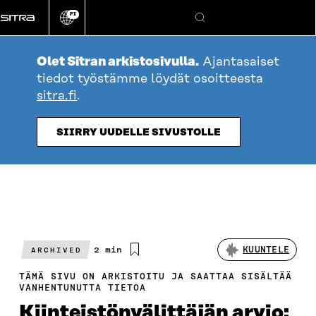
Siirry
FI
suoraan
Vaihda
Hae
sivuston
sisältöön
kieli
Olet Sitran arkistosivulla.
Ajantasaiset
tiedot työstämme löydät osoitteesta
sitra.fi
.
SIIRRY UUDELLE SIVUSTOLLE
Arvioitu
2 min
KUUNTELE
ARCHIVED
lukuaika
TÄMÄ SIVU ON ARKISTOITU JA SAATTAA SISÄLTÄÄ
VANHENTUNUTTA TIETOA
Kiinteistönvälittäjän arvio: