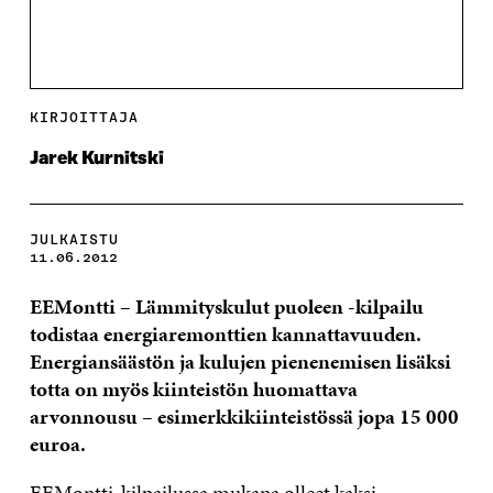
KIRJOITTAJA
Jarek Kurnitski
JULKAISTU
11.06.2012
EEMontti – Lämmityskulut puoleen -kilpailu
todistaa energiaremonttien kannattavuuden.
Energiansäästön ja kulujen pienenemisen lisäksi
totta on myös kiinteistön huomattava
arvonnousu – esimerkkikiinteistössä jopa 15 000
euroa.
EEMontti-kilpailussa mukana olleet kaksi