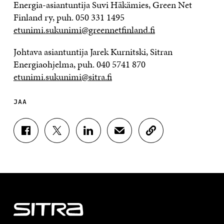
Energia-asiantuntija Suvi Häkämies, Green Net
Finland ry, puh. 050 331 1495
etunimi.sukunimi@greennetfinland.fi
Johtava asiantuntija Jarek Kurnitski, Sitran
Energiaohjelma, puh. 040 5741 870
etunimi.sukunimi@sitra.fi
JAA
J
J
J
J
K
A
A
A
A
O
A
A
A
A
P
F
T
L
S
I
A
W
I
Ä
O
C
I
N
H
I
E
T
K
K
A
B
T
E
Ö
R
O
E
D
P
T
O
R
I
O
I