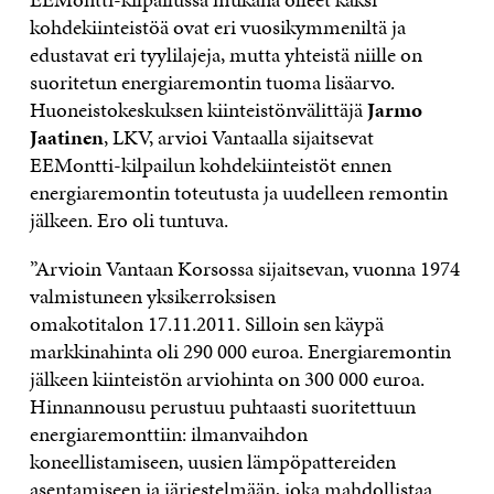
kohdekiinteistöä ovat eri vuosikymmeniltä ja
edustavat eri tyylilajeja, mutta yhteistä niille on
suoritetun energiaremontin tuoma lisäarvo.
Huoneistokeskuksen kiinteistönvälittäjä
Jarmo
Jaatinen
, LKV, arvioi Vantaalla sijaitsevat
EEMontti-kilpailun kohdekiinteistöt ennen
energiaremontin toteutusta ja uudelleen remontin
jälkeen. Ero oli tuntuva.
”Arvioin Vantaan Korsossa sijaitsevan, vuonna 1974
valmistuneen yksikerroksisen
omakotitalon 17.11.2011. Silloin sen käypä
markkinahinta oli 290 000 euroa. Energiaremontin
jälkeen kiinteistön arviohinta on 300 000 euroa.
Hinnannousu perustuu puhtaasti suoritettuun
energiaremonttiin: ilmanvaihdon
koneellistamiseen, uusien lämpöpattereiden
asentamiseen ja järjestelmään, joka mahdollistaa