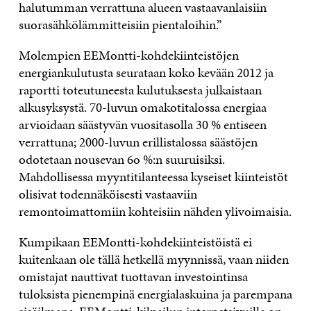
halutumman verrattuna alueen vastaavanlaisiin
suorasähkölämmitteisiin pientaloihin.”
Molempien EEMontti-kohdekiinteistöjen
energiankulutusta seurataan koko kevään 2012 ja
raportti toteutuneesta kulutuksesta julkaistaan
alkusyksystä. 70-luvun omakotitalossa energiaa
arvioidaan säästyvän vuositasolla 30 % entiseen
verrattuna; 2000-luvun erillistalossa säästöjen
odotetaan nousevan 6o %:n suuruisiksi.
Mahdollisessa myyntitilanteessa kyseiset kiinteistöt
olisivat todennäköisesti vastaaviin
remontoimattomiin kohteisiin nähden ylivoimaisia.
Kumpikaan EEMontti-kohdekiinteistöistä ei
kuitenkaan ole tällä hetkellä myynnissä, vaan niiden
omistajat nauttivat tuottavan investointinsa
tuloksista pienempinä energialaskuina ja parempana