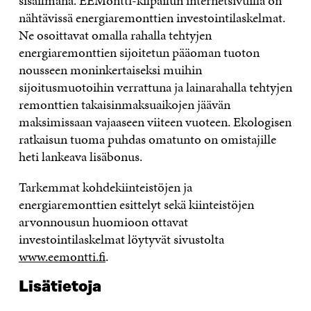
sisäilmana. EEMontti-kilpailun internetsivuilla on
nähtävissä energiaremonttien investointilaskelmat.
Ne osoittavat omalla rahalla tehtyjen
energiaremonttien sijoitetun pääoman tuoton
nousseen moninkertaiseksi muihin
sijoitusmuotoihin verrattuna ja lainarahalla tehtyjen
remonttien takaisinmaksuaikojen jäävän
maksimissaan vajaaseen viiteen vuoteen. Ekologisen
ratkaisun tuoma puhdas omatunto on omistajille
heti lankeava lisäbonus.
Tarkemmat kohdekiinteistöjen ja
energiaremonttien esittelyt sekä kiinteistöjen
arvonnousun huomioon ottavat
investointilaskelmat löytyvät sivustolta
www.eemontti.fi
.
Lisätietoja