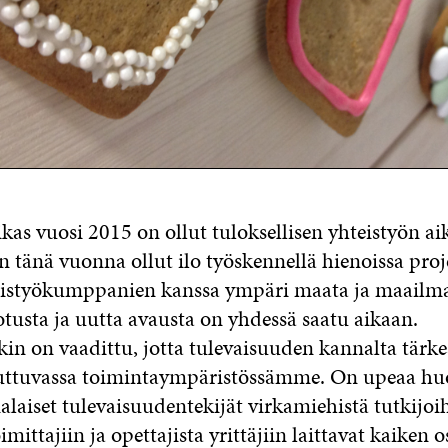
as vuosi 2015 on ollut tuloksellisen yhteistyön ai
 on tänä vuonna ollut ilo työskennellä hienoissa proj
eistyökumppanien kanssa ympäri maata ja maailm
tusta ja uutta avausta on yhdessä saatu aikaan.
in on vaadittu, jotta tulevaisuuden kannalta tärke
uttuvassa toimintaympäristössämme. On upeaa hu
laiset tulevaisuudentekijät virkamiehistä tutkijoih
oimittajiin ja opettajista yrittäjiin laittavat kaiken