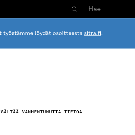
ot työstämme löydät osoitteesta
sitra.fi
.
ISÄLTÄÄ VANHENTUNUTTA TIETOA