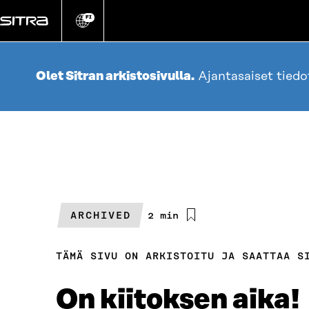
Siirry
suoraan
FI
Vaihda
sivuston
sisältöön
kieli
Olet Sitran arkistosivulla.
Ajantasaiset tied
ARCHIVED
Arvioitu
2 min
lukuaika
TÄMÄ SIVU ON ARKISTOITU JA SAATTAA S
On kiitoksen aika!