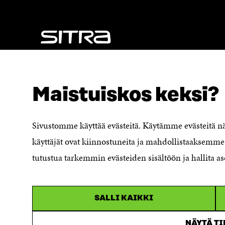
A
S
S
S
S
A
A
NÄITÄKÖ ETSIT?
Tietosuoja ja käyttöehdot
Maistuiskos keksi?
Evästeasetukset
Ilmoituskanava
Saavutettavuusseloste
Sivustomme käyttää evästeitä. Käytämme evästeitä 
Asiakirjajulkisuuskuvaus
käyttäjät ovat kiinnostuneita ja mahdollistaaksemme 
Sitran digitaalinen viestintä ja
tutustua tarkemmin evästeiden sisältöön ja hallita as
verkkopalvelut
SALLI KAIKKI
NÄYTÄ T