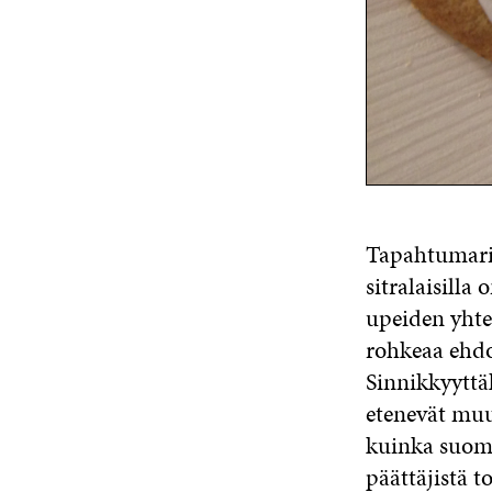
Tapahtumarik
sitralaisilla
upeiden yht
rohkeaa ehdo
Sinnikkyyttäk
etenevät mu
kuinka suoma
päättäjistä t