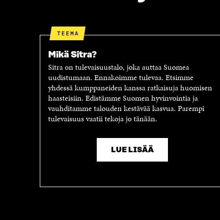
I
S
S
S
S
Ä
A
A
TEEMA
A
V
V
A
Mikä Sitra?
A
U
Sitra on tulevaisuustalo, joka auttaa Suomea
U
T
uudistumaan. Ennakoimme tulevaa. Etsimme
T
U
yhdessä kumppaneiden kanssa ratkaisuja huomisen
U
U
haasteisiin. Edistämme Suomen hyvinvointia ja
U
U
vauhditamme talouden kestävää kasvua. Parempi
U
U
tulevaisuus vaatii tekoja jo tänään.
U
D
D
E
E
S
S
S
LUE LISÄÄ
S
A
A
I
I
K
K
K
K
U
U
N
N
A