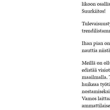
likoon osall
Suurkiitos!
Tulevaisuust
trendilistamm
Ihan pian on
nauttia niist
Meillä on oll
edistää visi
maailmalla.
huikeaa työt
nostamiseksi
Vamos laitta
ammattilais