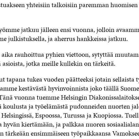
istuakseen yhteisiin talkoisiin paremman huomisen 
yömme jatkuu jälleen ensi vuonna, jolloin avaam
e julkistuksella, ja aherrus hankkeissa jatkuu.
 aika rauhoittua pyhien viettoon, sytyttää muutama
ä asioista, jotka meille kullekin on tärkeitä.
ut tapana tukea vuoden päätteeksi jotain sellaista t
otamme kestävästä hyvinvoinnista joko täällä Suomes
 Tänä vuonna tuemme Helsingin Diakonissalaitok
ä koulusta ja työelämästä pudonneiden nuorten jal
 Helsingissä, Espoossa, Turussa ja Kuopiossa. Tue
a hyvän kiertämään, ja palkkaa nuoren sosiaalialan
en tärkeään ensimmäiseen työpaikkaansa Vamokse