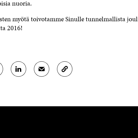
isia nuoria.
sten myötä toivotamme Sinulle tunnelmallista joul
tta 2016!
J
J
K
A
A
O
A
A
P
L
S
I
I
Ä
O
N
H
I
K
K
A
E
Ö
R
D
P
T
I
O
I
N
S
K