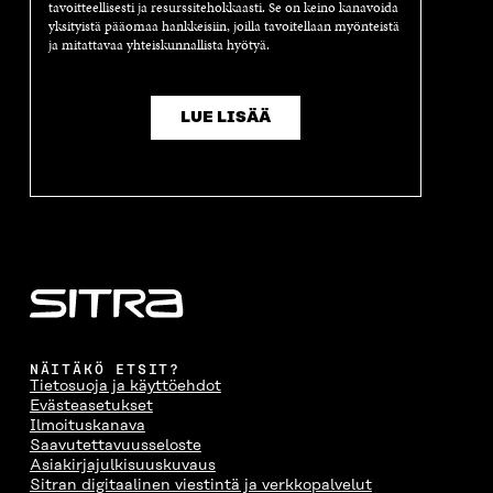
D
E
D
U
tavoitteellisesti ja resurssitehokkaasti. Se on keino kanavoida
E
S
E
D
yksityistä pääomaa hankkeisiin, joilla tavoitellaan myönteistä
S
S
S
E
ja mitattavaa yhteiskunnallista hyötyä.
S
A
S
S
A
I
A
S
I
K
I
A
LUE LISÄÄ
K
K
K
I
K
U
K
K
U
N
U
K
N
A
N
U
A
S
A
N
S
S
S
A
S
A
S
S
A
A
S
A
NÄITÄKÖ ETSIT?
Tietosuoja ja käyttöehdot
Evästeasetukset
Ilmoituskanava
Saavutettavuusseloste
Asiakirjajulkisuuskuvaus
Sitran digitaalinen viestintä ja verkkopalvelut