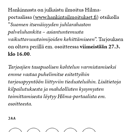
Hankinnasta on julkaistu ilmoitus Hilma-
portaalissa (
www.hankintailmoitukset.fi
) otsikolla
”
Suomen itsenäisyyden juhlarahaston
palveluhankita – asiantuntemusta
vaikuttavuustoimijoiden kehittämiseen
”. T
arjouksen
on oltava perillä em. osoitteessa
viimeistään 27.3.
klo 16.00
.
Tarjoajien tasapuolisen kohtelun varmistamiseksi
emme vastaa puhelimitse esitettyihin
tarjouspyyntöön liittyviin tiedusteluihin. Lisätietoja
kilpailutuksesta ja mahdollisten kysymysten
toimittamisesta löytyy Hilma-portaalista em.
osoitteesta.
JAA