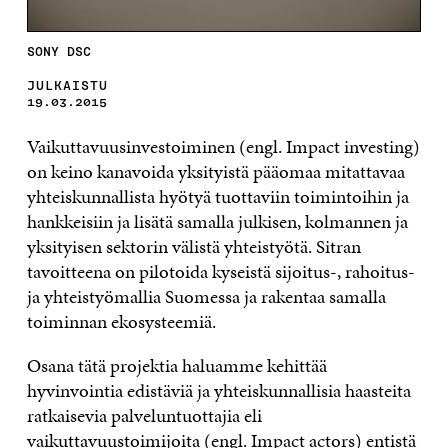
SONY DSC
JULKAISTU
19.03.2015
Vaikuttavuusinvestoiminen (engl. Impact investing)
on keino kanavoida yksityistä pääomaa mitattavaa
yhteiskunnallista hyötyä tuottaviin toimintoihin ja
hankkeisiin ja lisätä samalla julkisen, kolmannen ja
yksityisen sektorin välistä yhteistyötä. Sitran
tavoitteena on pilotoida kyseistä sijoitus-, rahoitus-
ja yhteistyömallia Suomessa ja rakentaa samalla
toiminnan ekosysteemiä.
Osana tätä projektia haluamme kehittää
hyvinvointia edistäviä ja yhteiskunnallisia haasteita
ratkaisevia palveluntuottajia eli
vaikuttavuustoimijoita (engl. Impact actors) entistä