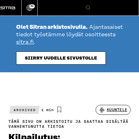
Siirry
FI
suoraan
Vaihda
Hae
sivuston
sisältöön
kieli
Olet Sitran arkistosivulla.
Ajantasaiset
tiedot työstämme löydät osoitteesta
sitra.fi
.
SIIRRY UUDELLE SIVUSTOLLE
Arvioitu
1 min
KUUNTELE
ARCHIVED
lukuaika
TÄMÄ SIVU ON ARKISTOITU JA SAATTAA SISÄLTÄÄ
VANHENTUNUTTA TIETOA
Kilpailutus: