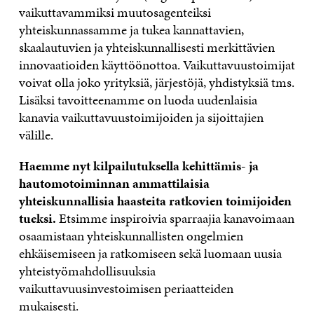
vaikuttavammiksi muutosagenteiksi
yhteiskunnassamme ja tukea kannattavien,
skaalautuvien ja yhteiskunnallisesti merkittävien
innovaatioiden käyttöönottoa. Vaikuttavuustoimijat
voivat olla joko yrityksiä, järjestöjä, yhdistyksiä tms.
Lisäksi tavoitteenamme on luoda uudenlaisia
kanavia vaikuttavuustoimijoiden ja sijoittajien
välille.
Haemme nyt kilpailutuksella kehittämis- ja
hautomotoiminnan ammattilaisia
yhteiskunnallisia haasteita ratkovien toimijoiden
tueksi.
Etsimme inspiroivia sparraajia kanavoimaan
osaamistaan yhteiskunnallisten ongelmien
ehkäisemiseen ja ratkomiseen sekä luomaan uusia
yhteistyömahdollisuuksia
vaikuttavuusinvestoimisen periaatteiden
mukaisesti.