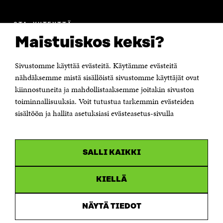
OTA YHTEYTTÄ
Suomen itsenäisyyden juhlarahasto Sitra
Maistuiskos keksi?
Itämerenkatu 11-13, PL 160,
00181 Helsinki
Sivustomme käyttää evästeitä. Käytämme evästeitä
Puhelin +358 294 618 991
Sähköpostiosoite
nähdäksemme mistä sisällöistä sivustomme käyttäjät ovat
etunimi.sukunimi@sitra.fi tai sitra@sitra.fi
kiinnostuneita ja mahdollistaaksemme joitakin sivuston
Saapumisohjeet
toiminnallisuuksia. Voit tutustua tarkemmin evästeiden
sisältöön ja hallita asetuksiasi evästeasetus-sivulla
Y-tunnus 0202132-3
OLEMME NÄISSÄ SOMEISSA
SALLI KAIKKI
Facebook
Avautuu
uudessa
Linkedin
ikkunassa
KIELLÄ
Avautuu
uudessa
Youtube
ikkunassa
Avautuu
NÄYTÄ TIEDOT
uudessa
Instagram
ikkunassa