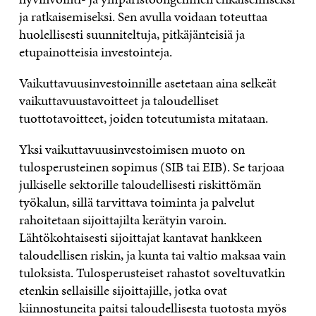
ja ratkaisemiseksi. Sen avulla voidaan toteuttaa
huolellisesti suunniteltuja, pitkäjänteisiä ja
etupainotteisia investointeja.
Vaikuttavuusinvestoinnille asetetaan aina selkeät
vaikuttavuustavoitteet ja taloudelliset
tuottotavoitteet, joiden toteutumista mitataan.
Yksi vaikuttavuusinvestoimisen muoto on
tulosperusteinen sopimus (SIB tai EIB). Se tarjoaa
julkiselle sektorille taloudellisesti riskittömän
työkalun, sillä tarvittava toiminta ja palvelut
rahoitetaan sijoittajilta kerätyin varoin.
Lähtökohtaisesti sijoittajat kantavat hankkeen
taloudellisen riskin, ja kunta tai valtio maksaa vain
tuloksista. Tulosperusteiset rahastot soveltuvatkin
etenkin sellaisille sijoittajille, jotka ovat
kiinnostuneita paitsi taloudellisesta tuotosta myös