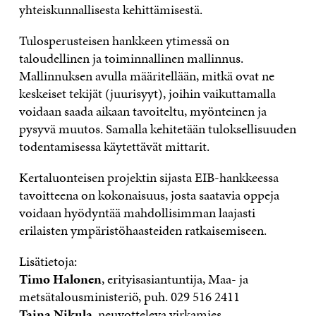
yhteiskunnallisesta kehittämisestä.
Tulosperusteisen hankkeen ytimessä on
taloudellinen ja toiminnallinen mallinnus.
Mallinnuksen avulla määritellään, mitkä ovat ne
keskeiset tekijät (juurisyyt), joihin vaikuttamalla
voidaan saada aikaan tavoiteltu, myönteinen ja
pysyvä muutos. Samalla kehitetään tuloksellisuuden
todentamisessa käytettävät mittarit.
Kertaluonteisen projektin sijasta EIB-hankkeessa
tavoitteena on kokonaisuus, josta saatavia oppeja
voidaan hyödyntää mahdollisimman laajasti
erilaisten ympäristöhaasteiden ratkaisemiseen.
Lisätietoja:
Timo Halonen
, erityisasiantuntija, Maa- ja
metsätalousministeriö, puh. 029 516 2411
Taina Nikula
, neuvotteleva virkamies,