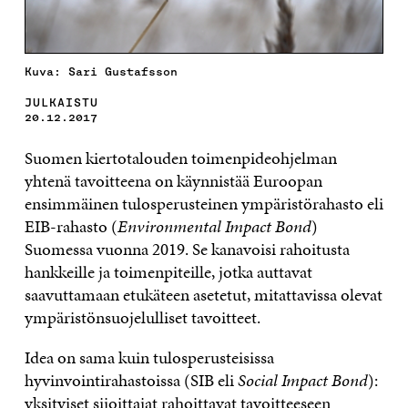
Kuva: Sari Gustafsson
JULKAISTU
20.12.2017
Suomen kiertotalouden toimenpideohjelman
yhtenä tavoitteena on käynnistää Euroopan
ensimmäinen tulosperusteinen ympäristörahasto eli
EIB-rahasto (
Environmental Impact Bond
)
Suomessa vuonna 2019. Se kanavoisi rahoitusta
hankkeille ja toimenpiteille, jotka auttavat
saavuttamaan etukäteen asetetut, mitattavissa olevat
ympäristönsuojelulliset tavoitteet.
Idea on sama kuin tulosperusteisissa
hyvinvointirahastoissa (SIB eli
Social Impact Bond
):
yksityiset sijoittajat rahoittavat tavoitteeseen