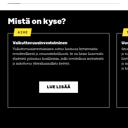
A
A
S
A
Mistä on kyse?
AIHE
Vaikuttavuus­investoiminen
Uus
Vaikuttavuusinvestoiminen auttaa luomaan hyvinvointia
Sitr
tavoitteellisesti ja resurssitehokkaasti. Se on keino kanavoida
ja t
yksityistä pääomaa hankkeisiin, joilla tavoitellaan myönteistä
käyt
ja mitattavaa yhteiskunnallista hyötyä.
ja m
ja h
LUE LISÄÄ