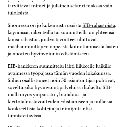
tarvittavat toimet ja julkinen sektori maksaa vain
tuloksista.
Suomessa on jo kokemusta useista
SIB-rahastoista
:
käynnissä, rakenteilla tai suunnitteilla on yhteensä
kuusi rahastoa, joiden tavoitteet ulottuvat
maahanmuuttajien nopeasta kotouttamisesta lasten
ja nuorten hyvinvoinnin edistämiseen.
EIB-hankkeen suunnittelu lähti liikkeelle kaikille
avoimessa työpajassa tämän vuoden lokakuussa.
Siihen osallistuneet noin 50 asiantuntijaa pohtivat,
soveltuisiko hyvinvointipalveluissa kokeiltu SIB-
malli myös ympäristö-, biotalous- ja
kiertotaloustavoitteiden edistämiseen ja millaisia
konkreettisia kohteita ja toimijoita olisi
tunnistettavissa.