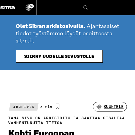
Siirry
FI
suoraan
Vaihda
Hae
sivuston
sisältöön
kieli
Olet Sitran arkistosivulla.
Ajantasaiset
tiedot työstämme löydät osoitteesta
sitra.fi
.
SIIRRY UUDELLE SIVUSTOLLE
Arvioitu
3 min
KUUNTELE
ARCHIVED
lukuaika
TÄMÄ SIVU ON ARKISTOITU JA SAATTAA SISÄLTÄÄ
VANHENTUNUTTA TIETOA
Kohti Euroopan