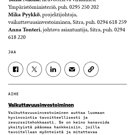
Ympäristöministeriö, puh. 0295 250 202
Mika Pyykkö
, projektijohtaja,
vaikuttavuusinvestoiminen, Sitra, puh. 0294 618 259
Anna Tonteri
, johtava asiantuntija, Sitra, puh. 0294
618 220
JAA
J
J
J
J
K
A
A
A
A
O
A
A
A
A
P
F
T
L
S
I
A
W
I
Ä
O
AIHE
C
I
N
H
I
E
T
K
K
A
Vaikuttavuus­investoiminen
B
T
E
Ö
R
Vaikuttavuusinvestoiminen auttaa luomaan
O
E
D
P
T
hyvinvointia tavoitteellisesti ja
O
R
I
O
I
resurssitehokkaasti. Se on keino kanavoida
K
I
N
S
K
yksityistä pääomaa hankkeisiin, joilla
I
S
I
T
K
tavoitellaan myönteistä ja mitattavaa