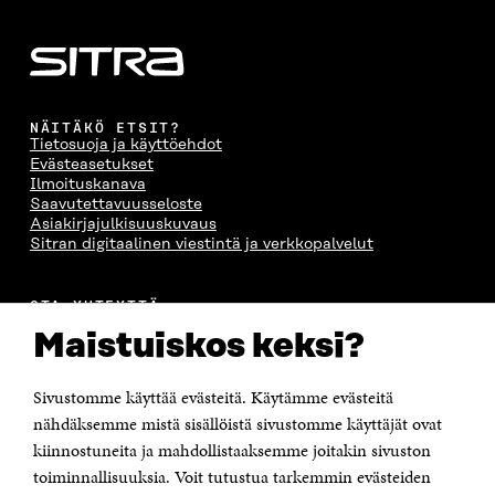
NÄITÄKÖ ETSIT?
Tietosuoja ja käyttöehdot
Evästeasetukset
Ilmoituskanava
Saavutettavuusseloste
Asiakirjajulkisuuskuvaus
Sitran digitaalinen viestintä ja verkkopalvelut
OTA YHTEYTTÄ
Suomen itsenäisyyden juhlarahasto Sitra
Maistuiskos keksi?
Itämerenkatu 11-13, PL 160,
00181 Helsinki
Sivustomme käyttää evästeitä. Käytämme evästeitä
Puhelin +358 294 618 991
Sähköpostiosoite
nähdäksemme mistä sisällöistä sivustomme käyttäjät ovat
etunimi.sukunimi@sitra.fi tai sitra@sitra.fi
kiinnostuneita ja mahdollistaaksemme joitakin sivuston
Saapumisohjeet
toiminnallisuuksia. Voit tutustua tarkemmin evästeiden