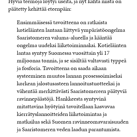
Hyviä teemoja löytyi useita, ja nyt kahta niistä on
päätetty kehittää eteenpäin:
Ensimmäisessä tavoitteena on ratkaista
kotieläinten lantaan liittyvä ympäristöongelma
Saaristomeren valuma-alueella ja kääntää
ongelma uudeksi liiketoiminnaksi. Kotieläinten
lantaa syntyy Suomessa vuosittain yli 17
miljoonaa tonnia, ja se sisältää valtavasti typpeä
ja fosforia. Tavoitteena on saada aikaan
systeeminen muutos lannan prosessoimiseksi
korkean jalostusasteen lannoitustuotteeksi ja
vähentää merkittävästi Saaristomereen päätyviä
ravinnepäästöjä. Hankkeesta syntyvinä
mitattavina hyötyinä tavoitellaan kasvavaa
kierrätyslannoitteiden liiketoimintaa ja
matkailua sekä Suomen ravinneomavaraisuuden
ja Saaristomeren veden laadun parantumista.