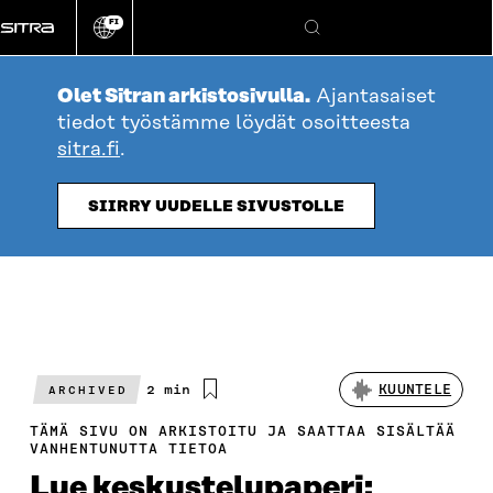
Siirry
FI
suoraan
Vaihda
Hae
sivuston
sisältöön
kieli
Olet Sitran arkistosivulla.
Ajantasaiset
tiedot työstämme löydät osoitteesta
sitra.fi
.
SIIRRY UUDELLE SIVUSTOLLE
Arvioitu
2 min
KUUNTELE
ARCHIVED
lukuaika
TÄMÄ SIVU ON ARKISTOITU JA SAATTAA SISÄLTÄÄ
VANHENTUNUTTA TIETOA
Lue keskustelupaperi: