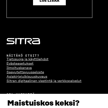
LUE LISÄÄ
NÄITÄKÖ ETSIT?
Tietosuoja ja käyttöehdot
Evästeasetukset
Ilmoituskanava
Saavutettavuusseloste
Asiakirjajulkisuuskuvaus
Sitran digitaalinen viestintä ja verkkopalvelut
OTA YHTEYTTÄ
Suomen itsenäisyyden juhlarahasto Sitra
Maistuiskos keksi?
Itämerenkatu 11-13, PL 160,
00181 Helsinki