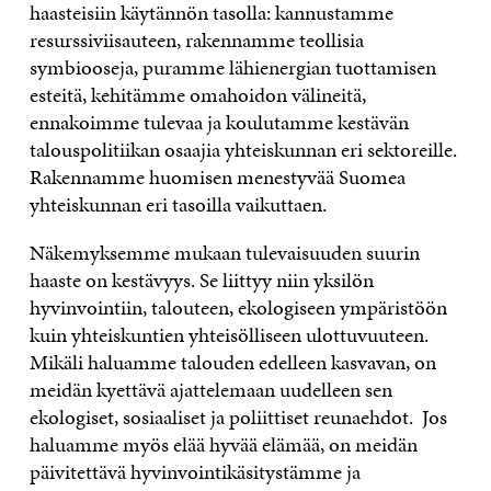
haasteisiin käytännön tasolla: kannustamme
resurssiviisauteen, rakennamme teollisia
symbiooseja, puramme lähienergian tuottamisen
esteitä, kehitämme omahoidon välineitä,
ennakoimme tulevaa ja koulutamme kestävän
talouspolitiikan osaajia yhteiskunnan eri sektoreille.
Rakennamme huomisen menestyvää Suomea
yhteiskunnan eri tasoilla vaikuttaen.
Näkemyksemme mukaan tulevaisuuden suurin
haaste on kestävyys. Se liittyy niin yksilön
hyvinvointiin, talouteen, ekologiseen ympäristöön
kuin yhteiskuntien yhteisölliseen ulottuvuuteen.
Mikäli haluamme talouden edelleen kasvavan, on
meidän kyettävä ajattelemaan uudelleen sen
ekologiset, sosiaaliset ja poliittiset reunaehdot. Jos
haluamme myös elää hyvää elämää, on meidän
päivitettävä hyvinvointikäsitystämme ja