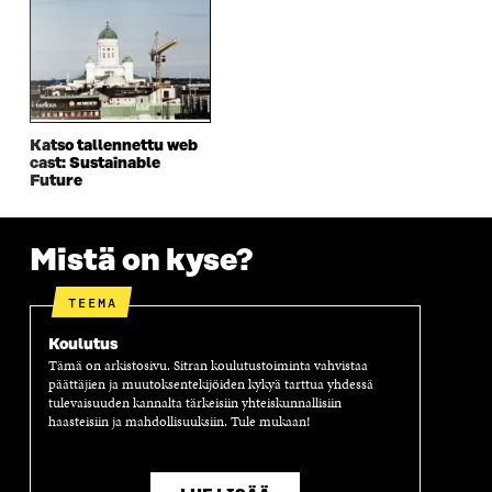
U
D
U
U
D
E
D
U
E
S
E
D
S
S
S
E
S
A
S
S
A
I
A
S
I
K
I
A
Katso tallennettu web
K
K
K
I
cast: Sustainable
K
U
K
K
Future
U
N
U
K
N
A
N
U
A
S
A
N
S
S
S
A
Mistä on kyse?
S
A
S
S
A
A
S
TEEMA
A
Koulutus
Tämä on arkistosivu. Sitran koulutustoiminta vahvistaa
päättäjien ja muutoksentekijöiden kykyä tarttua yhdessä
tulevaisuuden kannalta tärkeisiin yhteiskunnallisiin
haasteisiin ja mahdollisuuksiin. Tule mukaan!