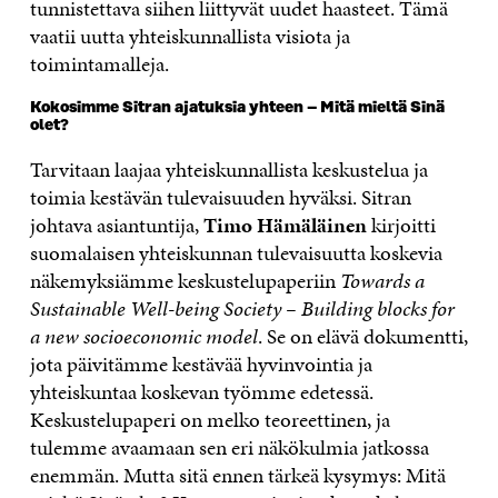
tunnistettava siihen liittyvät uudet haasteet. Tämä
vaatii uutta yhteiskunnallista visiota ja
toimintamalleja.
Kokosimme Sitran ajatuksia yhteen – Mitä mieltä Sinä
olet?
Tarvitaan laajaa yhteiskunnallista keskustelua ja
toimia kestävän tulevaisuuden hyväksi. Sitran
johtava asiantuntija,
Timo Hämäläinen
kirjoitti
suomalaisen yhteiskunnan tulevaisuutta koskevia
näkemyksiämme keskustelupaperiin
Towards a
Sustainable Well-being Society – Building blocks for
a new socioeconomic model
. Se on elävä dokumentti,
jota päivitämme kestävää hyvinvointia ja
yhteiskuntaa koskevan työmme edetessä.
Keskustelupaperi on melko teoreettinen, ja
tulemme avaamaan sen eri näkökulmia jatkossa
enemmän. Mutta sitä ennen tärkeä kysymys: Mitä