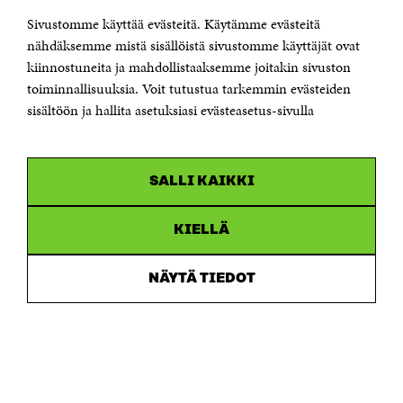
Sivustomme käyttää evästeitä. Käytämme evästeitä
Puhelin +358 294 618 991
Sähköpostiosoite
nähdäksemme mistä sisällöistä sivustomme käyttäjät ovat
etunimi.sukunimi@sitra.fi tai sitra@sitra.fi
kiinnostuneita ja mahdollistaaksemme joitakin sivuston
toiminnallisuuksia. Voit tutustua tarkemmin evästeiden
Saapumisohjeet
sisältöön ja hallita asetuksiasi evästeasetus-sivulla
Y-tunnus 0202132-3
OLEMME NÄISSÄ SOMEISSA
SALLI KAIKKI
Facebook
Avautuu
uudessa
Linkedin
ikkunassa
KIELLÄ
Avautuu
uudessa
Youtube
ikkunassa
Avautuu
NÄYTÄ TIEDOT
uudessa
Instagram
ikkunassa
Avautuu
uudessa
ikkunassa