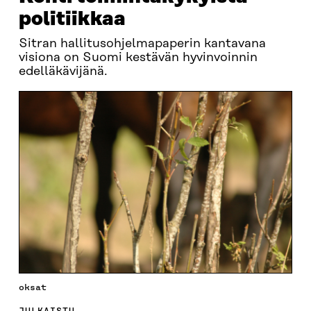
politiikkaa
Sitran hallitusohjelmapaperin kantavana
visiona on Suomi kestävän hyvinvoinnin
edelläkävijänä.
oksat
JULKAISTU