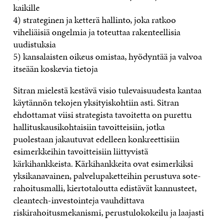
kaikille
4) strateginen ja ketterä hallinto, joka ratkoo
viheliäisiä ongelmia ja toteuttaa rakenteellisia
uudistuksia
5) kansalaisten oikeus omistaa, hyödyntää ja valvoa
itseään koskevia tietoja
Sitran mielestä kestävä visio tulevaisuudesta kantaa
käytännön tekojen yksityiskohtiin asti. Sitran
ehdottamat viisi strategista tavoitetta on purettu
hallituskausikohtaisiin tavoitteisiin, jotka
puolestaan jakautuvat edelleen konkreettisiin
esimerkkeihin tavoitteisiin liittyvistä
kärkihankkeista. Kärkihankkeita ovat esimerkiksi
yksikanavainen, palvelupaketteihin perustuva sote-
rahoitusmalli, kiertotaloutta edistävät kannusteet,
cleantech-investointeja vauhdittava
riskirahoitusmekanismi, perustulokokeilu ja laajasti