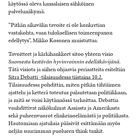
käytössä oleva kansalaisen sähköinen
palvelunäkymä.
”Pitkän aikavälin tavoite ei ole konkretian
vastakohta, vaan tuloksellisen toimeenpanon
edellytys”, Mikko Kosonen muistuttaa.
Tavoitteet ja kärkihankkeet sitoo yhteen visio
Suomesta kestävän hyvinvoinnin edelläkävijänä
.
Tätä visiota ja siihen ohjaavia periaatteita esiteltiin
Sitra Debatti -tilaisuudessa tiistaina 10.2.
Tilaisuudessa pohdittin, miten pitkän tähtäimen
ajattelu ja ketterä toteutus palautetaan politiikkaan,
ja mitä se voisi käytännössä tarkoittaa. Debattia
vauhdittivat näkökulmat Aasiasta ja Amerikasta
sekä puheenvuorot elinkeinoelämästä ja politiikasta.
Hautomiaan ajatuksia pääsivät esittämään myös
neljän suurimman puolueen think tankit.