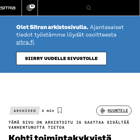
Siirry
FI
suoraan
Vaihda
Hae
sivuston
sisältöön
kieli
Olet Sitran arkistosivulla.
Ajantasaiset
tiedot työstämme löydät osoitteesta
sitra.fi
.
SIIRRY UUDELLE SIVUSTOLLE
Arvioitu
2 min
KUUNTELE
ARCHIVED
lukuaika
TÄMÄ SIVU ON ARKISTOITU JA SAATTAA SISÄLTÄÄ
VANHENTUNUTTA TIETOA
Kohti toimintakykyistä