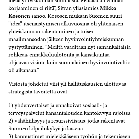
ideaa yhteiskunnan suunnasta. Pelkästään vanhan
korjaaminen ei riitä”, Sitran yliasiamies
Mikko
Kosonen
sanoo. Kososen mukaan Suomen suuri
”idea” itsenäistymisen alkuvuosina oli yhtenäisen
yhteiskunnan rakentaminen ja toisen
maailmansodan jälkeen hyvinvointiyhteiskunnan
pystyttäminen. ”Meiltä vaaditaan nyt samankaltaisia
rohkeaa, ennakkoluulotonta ja kansakuntaa
ohjaavaa visiota kuin suomalainen hyvinvointivaltio
oli aikanaan.”
Visiosta johdetut viisi yli hallituskausien ulottuvaa
strategista tavoitetta ovat:
1) yhdenvertaiset ja ennakoivat sosiaali- ja
terveyspalvelut kansantalouden kantokyvyn rajoissa
2) vähähiilisyys ja resurssiviisaus, jotka rakentavat
Suomen kilpailukykyä ja kasvua
3) kannustimet mielekkääseen työhön ja tekemiseen