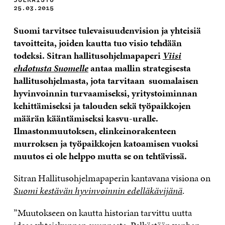
25.03.2015
Suomi tarvitsee tulevaisuudenvision ja yhteisiä
tavoitteita, joiden kautta tuo visio tehdään
todeksi. Sitran hallitusohjelmapaperi
Viisi
ehdotusta Suomelle
antaa mallin strategisesta
hallitusohjelmasta, jota tarvitaan suomalaisen
hyvinvoinnin turvaamiseksi, yritystoiminnan
kehittämiseksi ja talouden sekä työpaikkojen
määrän kääntämiseksi kasvu-uralle.
Ilmastonmuutoksen, elinkeinorakenteen
murroksen ja työpaikkojen katoamisen vuoksi
muutos ei ole helppo mutta se on tehtävissä.
Sitran Hallitusohjelmapaperin kantavana visiona on
Suomi kestävän hyvinvoinnin edelläkävijänä
.
”Muutokseen on kautta historian tarvittu uutta