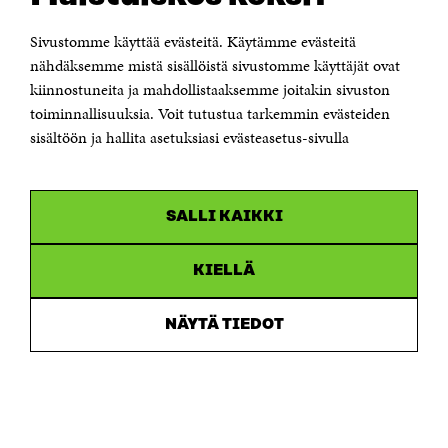
00181 Helsinki
Sivustomme käyttää evästeitä. Käytämme evästeitä
Puhelin +358 294 618 991
Sähköpostiosoite
nähdäksemme mistä sisällöistä sivustomme käyttäjät ovat
etunimi.sukunimi@sitra.fi tai sitra@sitra.fi
kiinnostuneita ja mahdollistaaksemme joitakin sivuston
toiminnallisuuksia. Voit tutustua tarkemmin evästeiden
Saapumisohjeet
sisältöön ja hallita asetuksiasi evästeasetus-sivulla
Y-tunnus 0202132-3
OLEMME NÄISSÄ SOMEISSA
SALLI KAIKKI
Facebook
Avautuu
uudessa
Linkedin
ikkunassa
KIELLÄ
Avautuu
uudessa
Youtube
ikkunassa
Avautuu
NÄYTÄ TIEDOT
uudessa
Instagram
ikkunassa
Avautuu
uudessa
ikkunassa