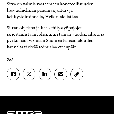
Sitra on valmis vastaamaan koneteollisuuden
kasvuohjelman pääomasijoitus- ja
kehitystoiminnalla, Heikintalo jatkaa.
Sitran ohjelma jatkaa kehitystyöpajojen
järjestämistä myöhemmin tämän vuoden aikana ja
pyrkii näin viemään Suomen kansantalouden
kannalta tärkeää toimialaa eteenpäin.
JAA
J
J
J
J
K
A
A
A
A
O
A
A
A
A
P
F
T
L
S
I
A
W
I
Ä
O
C
I
N
H
I
E
T
K
K
A
B
T
E
Ö
R
O
E
D
P
T