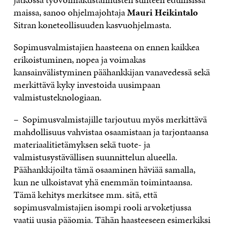
maissa, sanoo ohjelmajohtaja
Mauri Heikintalo
Sitran koneteollisuuden kasvuohjelmasta.
Sopimusvalmistajien haasteena on ennen kaikkea
erikoistuminen, nopea ja voimakas
kansainvälistyminen päähankkijan vanavedessä sekä
merkittävä kyky investoida uusimpaan
valmistusteknologiaan.
– Sopimusvalmistajille tarjoutuu myös merkittävä
mahdollisuus vahvistaa osaamistaan ja tarjontaansa
materiaalitietämyksen sekä tuote- ja
valmistusystävällisen suunnittelun alueella.
Päähankkijoilta tämä osaaminen häviää samalla,
kun ne ulkoistavat yhä enemmän toimintaansa.
Tämä kehitys merkitsee mm. sitä, että
sopimusvalmistajien isompi rooli arvoketjussa
vaatii uusia pääomia. Tähän haasteeseen esimerkiksi