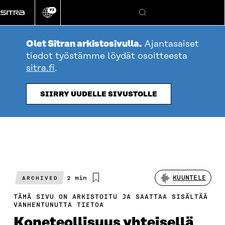
Siirry
FI
suoraan
Vaihda
Hae
sivuston
sisältöön
kieli
Olet Sitran arkistosivulla.
Ajantasaiset
tiedot työstämme löydät osoitteesta
sitra.fi
.
SIIRRY UUDELLE SIVUSTOLLE
Arvioitu
2 min
KUUNTELE
ARCHIVED
lukuaika
TÄMÄ SIVU ON ARKISTOITU JA SAATTAA SISÄLTÄÄ
VANHENTUNUTTA TIETOA
Koneteollisuus yhteisellä