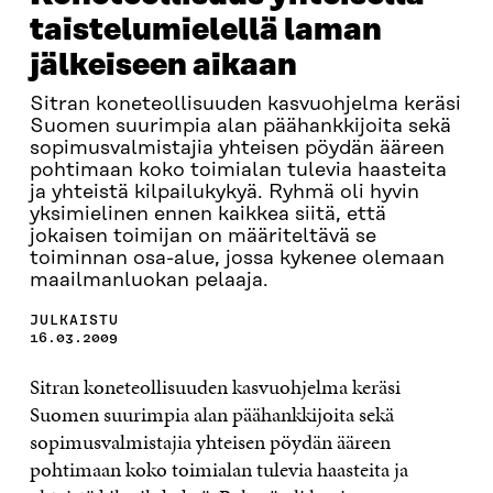
taistelumielellä laman
jälkeiseen aikaan
Sitran koneteollisuuden kasvuohjelma keräsi
Suomen suurimpia alan päähankkijoita sekä
sopimusvalmistajia yhteisen pöydän ääreen
pohtimaan koko toimialan tulevia haasteita
ja yhteistä kilpailukykyä. Ryhmä oli hyvin
yksimielinen ennen kaikkea siitä, että
jokaisen toimijan on määriteltävä se
toiminnan osa-alue, jossa kykenee olemaan
maailmanluokan pelaaja.
JULKAISTU
16.03.2009
Sitran koneteollisuuden kasvuohjelma keräsi
Suomen suurimpia alan päähankkijoita sekä
sopimusvalmistajia yhteisen pöydän ääreen
pohtimaan koko toimialan tulevia haasteita ja