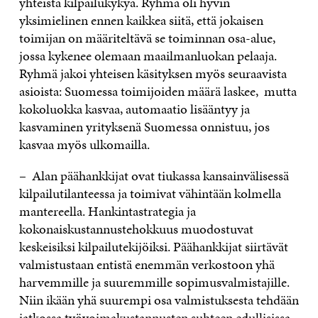
yhteistä kilpailukykyä. Ryhmä oli hyvin
yksimielinen ennen kaikkea siitä, että jokaisen
toimijan on määriteltävä se toiminnan osa-alue,
jossa kykenee olemaan maailmanluokan pelaaja.
Ryhmä jakoi yhteisen käsityksen myös seuraavista
asioista: Suomessa toimijoiden määrä laskee, mutta
kokoluokka kasvaa, automaatio lisääntyy ja
kasvaminen yrityksenä Suomessa onnistuu, jos
kasvaa myös ulkomailla.
– Alan päähankkijat ovat tiukassa kansainvälisessä
kilpailutilanteessa ja toimivat vähintään kolmella
mantereella. Hankintastrategia ja
kokonaiskustannustehokkuus muodostuvat
keskeisiksi kilpailutekijöiksi. Päähankkijat siirtävät
valmistustaan entistä enemmän verkostoon yhä
harvemmille ja suuremmille sopimusvalmistajille.
Niin ikään yhä suurempi osa valmistuksesta tehdään
jatkossa työvoimakustannusten suhteen edullisissa