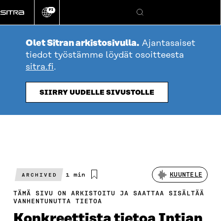
Siirry
FI
suoraan
Vaihda
Hae
sivuston
sisältöön
kieli
Olet Sitran arkistosivulla.
Ajantasaiset
tiedot työstämme löydät osoitteesta
sitra.fi
.
SIIRRY UUDELLE SIVUSTOLLE
Arvioitu
1 min
KUUNTELE
ARCHIVED
lukuaika
TÄMÄ SIVU ON ARKISTOITU JA SAATTAA SISÄLTÄÄ
VANHENTUNUTTA TIETOA
Konkreettista tietoa Intian