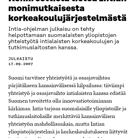
monimutkaisesta
korkeakoulujärjestelmästä
Intia-ohjelman julkaisu on tehty
helpottamaan suomalaisten yliopistojen
yhteistyötä intialaisten korkeakoulujen ja
tutkimuslaitosten kanssa.
JULKAISTU
17.09.2007
Suomi tarvitsee yhteistyötä ja osaajavaihtoa
pärjätäkseen kansainvälisessä kilpailussa: tiiviimpi
yhteistyö ja osaajavaihto intialaisten kanssa edistää
Suomen tavoitetta olla innovaatiotoiminnan
kärkimaa. Intia tarjoaa suomalaisille yliopistoille ja
tutkimuslaitoksille merkittäviä kansainvälisen
yhteistyön mahdollisuuksia, mutta Intian
yliopistojärjestelmä ja korkeakoulutukseen liittyvät