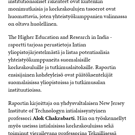
institutionaaliset rakenteet ovat kuitenkin
monimutkaisia ja korkeakoulujen tasoerot ovat
huomattavia, joten yhteistyökumppanien valinnassa
on oltava huolellinen.
The Higher Education and Research in India -
raportti tarjoaa perustietoja Intian
yliopistojärjestelmästä ja listaa potentiaalisia
yhteistyökumppaneita suomalaisille
korkeakouluille ja tutkimuslaitoksille. Raportin
ensisijainen kohdeyleisö ovat päätöksentekijät
suomalaisissa yliopistoissa ja tutkimusalan
instituutioissa.
Raportin kirjoittaja on yhdysvaltalaisen New Jersey
Institute of Technologyn intialaissyntyinen
professori
Alok Chakrabarti
. Hän on työskennellyt
myös useissa intialaisissa korkeakouluissa sekä
toiminut vierailevana professorina Teknillisessä