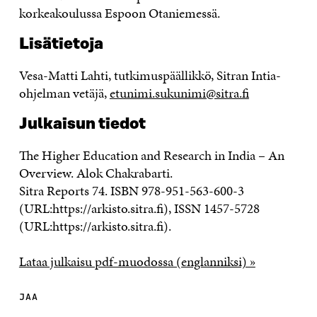
korkeakoulussa Espoon Otaniemessä.
Lisätietoja
Vesa-Matti Lahti, tutkimuspäällikkö, Sitran Intia-
ohjelman vetäjä,
etunimi.sukunimi@sitra.fi
Julkaisun tiedot
The Higher Education and Research in India – An
Overview. Alok Chakrabarti.
Sitra Reports 74. ISBN 978-951-563-600-3
(URL:https://arkisto.sitra.fi), ISSN 1457-5728
(URL:https://arkisto.sitra.fi).
Lataa julkaisu pdf-muodossa (englanniksi) »
JAA