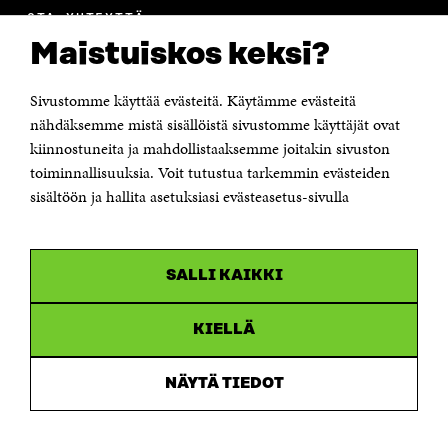
OTA YHTEYTTÄ
Suomen itsenäisyyden juhlarahasto Sitra
Maistuiskos keksi?
Itämerenkatu 11-13, PL 160,
00181 Helsinki
Sivustomme käyttää evästeitä. Käytämme evästeitä
Puhelin +358 294 618 991
Sähköpostiosoite
nähdäksemme mistä sisällöistä sivustomme käyttäjät ovat
etunimi.sukunimi@sitra.fi tai sitra@sitra.fi
kiinnostuneita ja mahdollistaaksemme joitakin sivuston
Saapumisohjeet
toiminnallisuuksia. Voit tutustua tarkemmin evästeiden
sisältöön ja hallita asetuksiasi evästeasetus-sivulla
Y-tunnus 0202132-3
OLEMME NÄISSÄ SOMEISSA
SALLI KAIKKI
Facebook
Avautuu
uudessa
Linkedin
ikkunassa
KIELLÄ
Avautuu
uudessa
Youtube
ikkunassa
Avautuu
NÄYTÄ TIEDOT
uudessa
Instagram
ikkunassa
Avautuu
uudessa