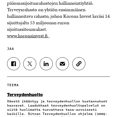
pääomasijoitusrahastojen hallinnointiyhtiö.
Terveysrahasto on yhtiön ensimmäinen
hallinnoitava rahasto, johon Korona Invest keräsi 14
sijoittajalta 53 miljoonan euron
sijoitussitoumukset.
www.koronainvest.fi
JAA
J
J
J
J
K
A
A
A
A
O
A
A
A
A
P
F
T
L
S
I
A
W
I
Ä
O
TEEMA
C
I
N
H
I
E
T
K
K
A
Terveydenhuolto
B
T
E
Ö
R
Väestö ikääntyy ja terveydenhuollon kustannukset
O
E
D
P
T
kasvavat. Laadukkaat terveydenhuoltopalvelut on
O
R
I
O
I
siitä huolimatta turvattava tasa-arvoisesti
K
I
N
S
K
kaikille. Sitran Terveydenhuollon ohjelma (2005-