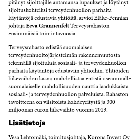
pitänyt sijoittajille antamansa lupaukset ja löytänyt
sijoituskohteiksi terveydenhuollon parhaita
käytäntöjä edustavia yhtiöitä, arvioi Eläke-Fennian
johtaja
Eeva Grannenfelt
Terveysrahaston
ensimmäisiä toimintavuosia.
Terveysrahasto edistää suomalaisen
terveydenhuoltojärjestelmän rakennemuutosta
tekemällä sijoituksia sosiaali- ja terveydenhuollon
parhaita käytäntöjä edustaviin yhtiöihin. Yhtiöiden
liikevaihdon kasvu mahdollistaa entistä useammalle
suomalaiselle mahdollisuuden nauttia laadukkaista
sosiaali- ja terveydenhuollon palveluista. Rahaston
tavoitteena on viisitoista kohdeyritystä ja 300
miljoonan euron liikevaihto vuonna 2013.
Lisätietoja
Vesa Lehtomäki, toimitusjohtaja, Korona Invest Oy