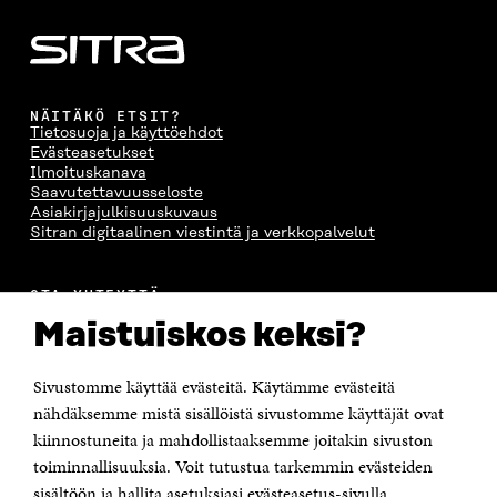
S
A
S
S
A
A
S
A
NÄITÄKÖ ETSIT?
Tietosuoja ja käyttöehdot
Evästeasetukset
Ilmoituskanava
Saavutettavuusseloste
Asiakirjajulkisuuskuvaus
Sitran digitaalinen viestintä ja verkkopalvelut
OTA YHTEYTTÄ
Suomen itsenäisyyden juhlarahasto Sitra
Maistuiskos keksi?
Itämerenkatu 11-13, PL 160,
00181 Helsinki
Sivustomme käyttää evästeitä. Käytämme evästeitä
Puhelin +358 294 618 991
Sähköpostiosoite
nähdäksemme mistä sisällöistä sivustomme käyttäjät ovat
etunimi.sukunimi@sitra.fi tai sitra@sitra.fi
kiinnostuneita ja mahdollistaaksemme joitakin sivuston
Saapumisohjeet
toiminnallisuuksia. Voit tutustua tarkemmin evästeiden
sisältöön ja hallita asetuksiasi evästeasetus-sivulla