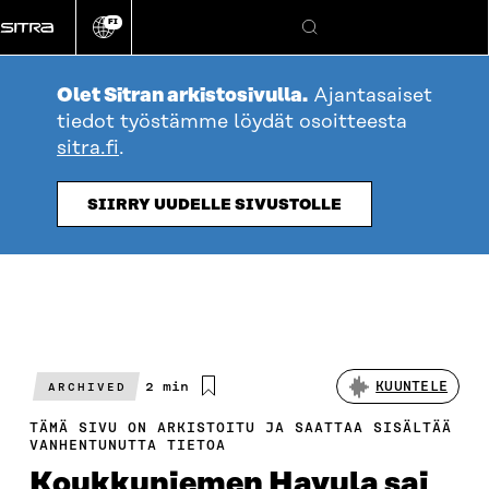
Siirry
FI
suoraan
Vaihda
Hae
sivuston
sisältöön
kieli
Olet Sitran arkistosivulla.
Ajantasaiset
tiedot työstämme löydät osoitteesta
sitra.fi
.
SIIRRY UUDELLE SIVUSTOLLE
Arvioitu
2 min
KUUNTELE
ARCHIVED
lukuaika
TÄMÄ SIVU ON ARKISTOITU JA SAATTAA SISÄLTÄÄ
VANHENTUNUTTA TIETOA
Koukkuniemen Havula sai