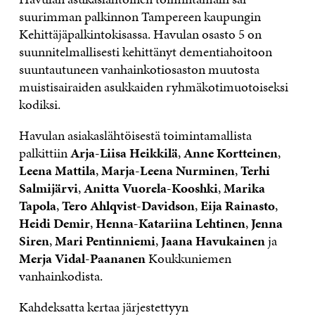
suurimman palkinnon Tampereen kaupungin
Kehittäjäpalkintokisassa. Havulan osasto 5 on
suunnitelmallisesti kehittänyt dementiahoitoon
suuntautuneen vanhainkotiosaston muutosta
muistisairaiden asukkaiden ryhmäkotimuotoiseksi
kodiksi.
Havulan asiakaslähtöisestä toimintamallista
palkittiin
Arja-Liisa Heikkilä
,
Anne Kortteinen
,
Leena Mattila
,
Marja-Leena Nurminen
,
Terhi
Salmijärvi
,
Anitta Vuorela-Kooshki
,
Marika
Tapola
,
Tero Ahlqvist-Davidson
,
Eija Rainasto
,
Heidi Demir
,
Henna-Katariina Lehtinen
,
Jenna
Siren
,
Mari Pentinniemi
,
Jaana Havukainen
ja
Merja Vidal-Paananen
Koukkuniemen
vanhainkodista.
Kahdeksatta kertaa järjestettyyn