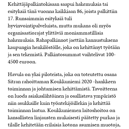
Kehittäjäpalkintokisaan saapui hakemuksia tai
esityksiä tänä vuonna kaikkiaan 86, joista palkittiin
17. Runsaimmin esityksiä tuli
hyvinvointipalveluista, mutta mukana oli myös
organisaatiorajat ylittäviä moniammatillisia
hakemuksia. Rahapalkinnot jaettiin kannustuksena
kaupungin henkilöstölle, joka on kehittänyt työtään
ja sen tekemistä. Palkintosummat vaihtelivat 100-
4500 euroon.
Havula on yksi piloteista, joka on toteutettu osana
Sitran rahoittaman Koukkuniemi 2020 -hankkeen
toiminnan ja johtamisen kehittämistä. Tavoitteena
on luoda asiakaslähtöinen ja osallistava ympäristö
niin asukkaille kuin työntekijöillekin ja kehittää
toiminnan laatua. Koukkuniemen laitoshoitoa on
kansallisten linjausten mukaisesti päätetty purkaa ja
tilalle kehitetään erilaisia kotona asumisen muotoja,