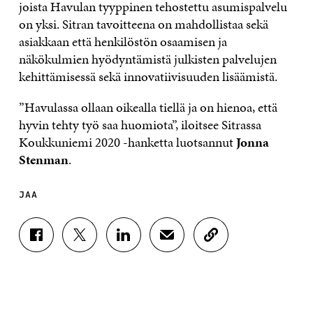
joista Havulan tyyppinen tehostettu asumispalvelu
on yksi. Sitran tavoitteena on mahdollistaa sekä
asiakkaan että henkilöstön osaamisen ja
näkökulmien hyödyntämistä julkisten palvelujen
kehittämisessä sekä innovatiivisuuden lisäämistä.
”Havulassa ollaan oikealla tiellä ja on hienoa, että
hyvin tehty työ saa huomiota”, iloitsee Sitrassa
Koukkuniemi 2020 -hanketta luotsannut
Jonna
Stenman
.
JAA
J
J
J
J
K
A
A
A
A
O
A
A
A
A
P
F
T
L
S
I
A
W
I
Ä
O
C
I
N
H
I