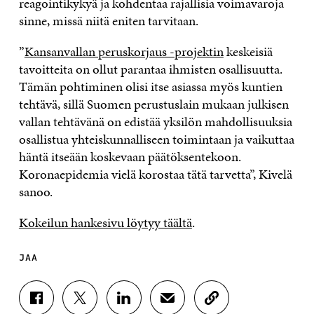
reagointikykyä ja
kohdentaa rajallisia voimavaroja
sinne, missä niitä eniten tarvitaan
.
”
Kansanvallan peruskorjaus -projektin
keskeisiä
tavoitteita on ollut parantaa ihmisten osallisuutta.
Tämän pohtiminen olisi itse asiassa myös kuntien
tehtävä
, sillä Suomen perustuslain mukaan julkisen
vallan tehtävänä on edistää yksilön mahdollisuuksia
osallistua yhteiskunnalliseen toimintaan ja vaikuttaa
häntä itseään koskevaan päätöksentekoon
.
K
oronaepidemia vielä korostaa tätä tarvetta
”, Kivelä
sanoo.
Kokeilun hankesivu löytyy täältä
.
JAA
J
J
J
J
K