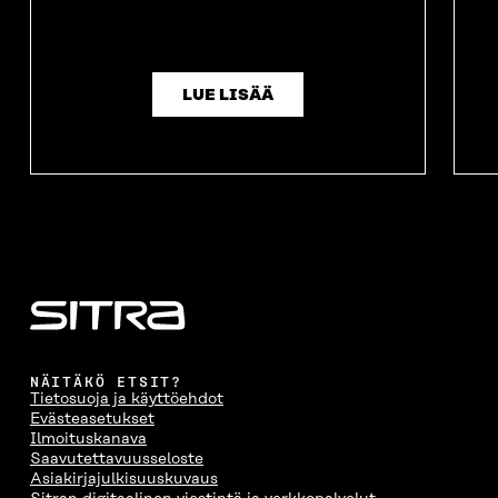
LUE LISÄÄ
NÄITÄKÖ ETSIT?
Tietosuoja ja käyttöehdot
Evästeasetukset
Ilmoituskanava
Saavutettavuusseloste
Asiakirjajulkisuuskuvaus