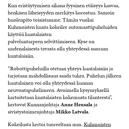
Kun
eristäytymisen aikana
fyysinen etäisyys kasvaa,
henkisen läheisyyden merkitys korostuu. Samoin
huolenpito
toisistamme. Tämän vuoksi
Kuhmoisten kunta
kokeilee automaattipuheluiden
käyttöä kuntalaisten
palveluntarpeen
selvittämiseen.
Kyse on
uudenalaisesta tavasta olla yhteydessä suoraan
kuntalaisiin.
”
Robottipuheluilla otetaan yhteys kuntalaisiin ja
tarjotaan mahdollisuus saada tukea. Puhelun jälkeen
kuntalainen voi olla yhteydessä kunnan
neuvontapuhelimeen. Avoimella kysymyksellä
kartoitetaan kuntalaisten kokemusta tilanteesta”,
kertovat Kunnanjohtaja
Anne Heusala
ja
sivistystoimenjohtaja
Mikko Latvala
.
Kokeilusta kertoi tuoreeltaan mm.
Kuhmoisten