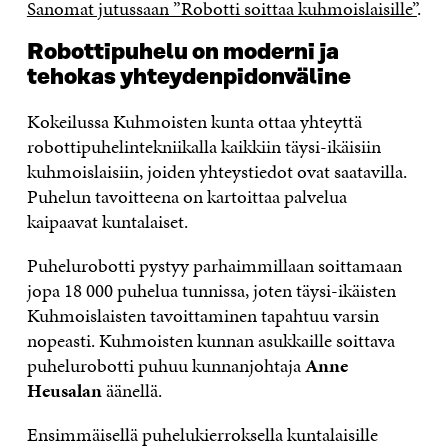
Sanomat jutussaan ”Robotti soittaa kuhmoislaisille”
.
Robottipuhelu on moderni ja
tehokas yhteydenpidonväline
Kokeilussa Kuhmoisten kunta ottaa yhteyttä
robottipuhelintekniikalla kaikkiin täysi-ikäisiin
kuhmoislaisiin, joiden yhteystiedot ovat saatavilla.
Puhelun tavoitteena on kartoittaa palvelua
kaipaavat kuntalaiset.
Puhelurobotti pystyy parhaimmillaan soittamaan
jopa 18 000 puhelua tunnissa, joten täysi-ikäisten
Kuhmoislaisten tavoittaminen tapahtuu varsin
nopeasti. Kuhmoisten kunnan asukkaille soittava
puhelurobotti puhuu kunnanjohtaja
Anne
Heusalan
äänellä.
Ensimmäisellä puhelukierroksella kuntalaisille