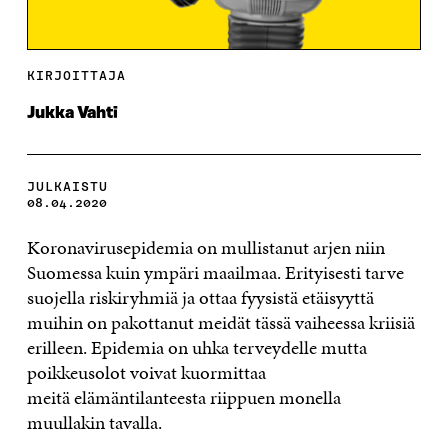
KIRJOITTAJA
Jukka Vahti
JULKAISTU
08.04.2020
Koronavirusepidemia on mullistanut ar
jen niin
Suomessa kuin ympäri maailmaa. Erityisesti
tarve
suojella riskiryhmiä ja ottaa fyysistä etäisyyttä
muihin on
pakottanut meidät tässä vaiheessa kriisiä
erilleen.
Epidemia on uhka terveydelle mutta
p
oikkeusolot
voivat kuormittaa
meitä
elämäntilanteesta riippuen
mon
ella
muullakin tavalla
.