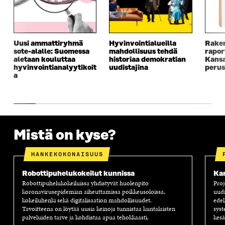
S
S
S
E
S
A
S
S
A
I
A
S
I
K
I
A
K
K
K
I
Uusi ammattiryhmä
Hyvinvointialueilla
Raken
K
U
K
K
sote-alalle: Suomessa
mahdollisuus tehdä
rapor
U
N
U
K
aletaan kouluttaa
historiaa demokratian
Kansa
N
A
N
U
hyvinvointianalyytikoit
uudistajina
perus
A
S
A
N
a
S
S
S
A
S
A
S
S
A
A
S
A
Mistä on kyse?
HANKEKOKONAISUUS
Robottipuhelu­kokeilut kunnissa
Kan
Robottipuhelukokeiluissa yhdistyvät huolenpito
Proj
koronavirusepidemian aiheuttamissa poikkeusoloissa,
uud
kokeiluhenki sekä digitalisaation mahdollisuudet.
edel
Tavoitteena on löytää uusia keinoja tunnistaa kuntalaisten
syst
palveluiden tarve ja kohdistaa apua tehokkaasti.
kesä