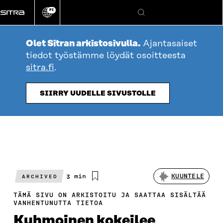
Siirry
FI
suoraan
Vaihda
Hae
sivuston
sisältöön
kieli
Olet Sitran arkistosivulla.
Ajantasaiset
tiedot työstämme löydät osoitteesta
sitra.fi
.
SIIRRY UUDELLE SIVUSTOLLE
Arvioitu
3 min
KUUNTELE
ARCHIVED
lukuaika
TÄMÄ SIVU ON ARKISTOITU JA SAATTAA SISÄLTÄÄ
VANHENTUNUTTA TIETOA
Kuhmoinen kokeilee