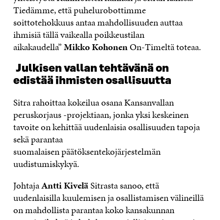
Tiedämme, että puhelurobottimme
soittotehokkuus antaa mahdollisuuden auttaa
ihmisiä tällä vaikealla poikkeustilan
aikakaudella”
Mikko Kohonen
On-Timeltä toteaa.
Julkisen vallan tehtävänä on
edistää ihmisten osallisuutta
Sitra rahoittaa kokeilua osana Kansanvallan
peruskorjaus -projektiaan, jonka yksi keskeinen
tavoite on
kehittää uudenlaisia
osallisuuden tapoja
sekä parantaa
suomalaisen
päätöksentekojärjestelmän
uudistumiskykyä
.
Johtaja
Antti Kivelä
Sitrasta sanoo, että
uudenlaisilla
kuulemisen ja osallistamisen välineillä
on
mahdollista parantaa koko kansakunnan