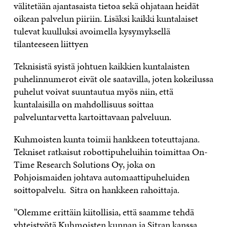
välitetään ajantasaista tietoa sekä ohjataan heidät
oikean palvelun piiriin. Lisäksi kaikki kuntalaiset
tulevat kuulluksi avoimella kysymyksellä
tilanteeseen liittyen
Teknisistä syistä johtuen kaikkien kuntalaisten
puhelinnumerot eivät ole saatavilla, joten kokeilussa
puhelut voivat suuntautua myös niin, että
kuntalaisilla on mahdollisuus soittaa
palveluntarvetta kartoittavaan palveluun.
Kuhmoisten kunta toimii hankkeen toteuttajana.
Tekniset ratkaisut robottipuheluihin toimittaa On-
Time R
esearch
S
olutions
Oy, joka on
Pohjoismaiden johtava automaattipuheluiden
soittopalvelu. Sitra on hankkeen rahoittaja.
”Olemme erittäin kiitollisia, että saamme tehdä
yhteistyötä Kuhmoisten kunnan ja Sitran kanssa.