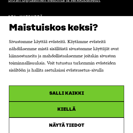
Sitran digitaalinen viestintä ja verkkopalvelut
OTA YHTEYTTÄ
Suomen itsenäisyyden juhlarahasto Sitra
Maistuiskos keksi?
Itämerenkatu 11-13, PL 160,
00181 Helsinki
Sivustomme käyttää evästeitä. Käytämme evästeitä
Puhelin +358 294 618 991
Sähköpostiosoite
nähdäksemme mistä sisällöistä sivustomme käyttäjät ovat
etunimi.sukunimi@sitra.fi tai sitra@sitra.fi
kiinnostuneita ja mahdollistaaksemme joitakin sivuston
Saapumisohjeet
toiminnallisuuksia. Voit tutustua tarkemmin evästeiden
sisältöön ja hallita asetuksiasi evästeasetus-sivulla
Y-tunnus 0202132-3
OLEMME NÄISSÄ SOMEISSA
SALLI KAIKKI
Facebook
Avautuu
uudessa
Linkedin
ikkunassa
KIELLÄ
Avautuu
uudessa
Youtube
ikkunassa
Avautuu
NÄYTÄ TIEDOT
uudessa