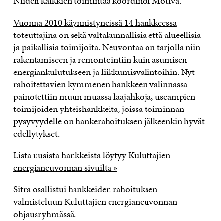
Niiden kaikkien toimintaa koordinoi Motiva.
Vuonna 2010 käynnistyneissä 14 hankkeessa
toteuttajina on sekä valtakunnallisia että alueellisia
ja paikallisia toimijoita. Neuvontaa on tarjolla niin
rakentamiseen ja remontointiin kuin asumisen
energiankulutukseen ja liikkumisvalintoihin. Nyt
rahoitettavien kymmenen hankkeen valinnassa
painotettiin muun muassa laajahkoja, useampien
toimijoiden yhteishankkeita, joissa toiminnan
pysyvyydelle on hankerahoituksen jälkeenkin hyvät
edellytykset.
Lista uusista hankkeista löytyy Kuluttajien
energianeuvonnan sivuilta »
Sitra osallistui hankkeiden rahoituksen
valmisteluun Kuluttajien energianeuvonnan
ohjausryhmässä.