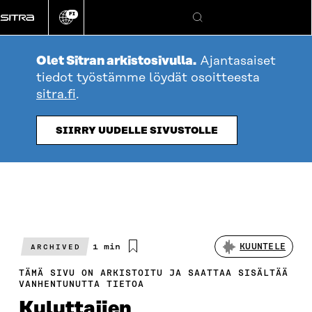
Siirry
FI
suoraan
Vaihda
Hae
sivuston
sisältöön
kieli
Olet Sitran arkistosivulla.
Ajantasaiset
tiedot työstämme löydät osoitteesta
sitra.fi
.
SIIRRY UUDELLE SIVUSTOLLE
Arvioitu
1 min
KUUNTELE
ARCHIVED
lukuaika
TÄMÄ SIVU ON ARKISTOITU JA SAATTAA SISÄLTÄÄ
VANHENTUNUTTA TIETOA
Kuluttajien