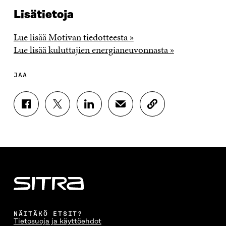
Lisätietoja
Lue lisää Motivan tiedotteesta »
Lue lisää kuluttajien energianeuvonnasta »
JAA
J
J
J
J
K
A
A
A
A
O
A
A
A
A
P
F
T
L
S
I
A
W
I
Ä
O
C
I
N
H
I
E
T
K
K
A
B
T
E
Ö
R
O
E
D
P
T
O
R
I
O
I
K
I
N
S
K
I
S
I
T
K
NÄITÄKÖ ETSIT?
S
S
S
I
E
Tietosuoja ja käyttöehdot
S
Ä
S
L
L