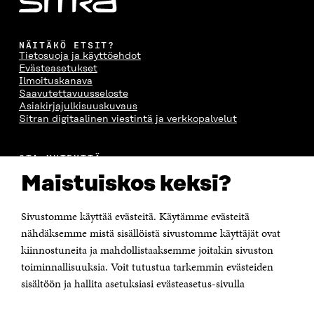
NÄITÄKÖ ETSIT?
Tietosuoja ja käyttöehdot
Evästeasetukset
Ilmoituskanava
Saavutettavuusseloste
Asiakirjajulkisuuskuvaus
Sitran digitaalinen viestintä ja verkkopalvelut
OTA YHTEYTTÄ
Suomen itsenäisyyden juhlarahasto Sitra
Maistuiskos keksi?
Itämerenkatu 11-13, PL 160,
00181 Helsinki
Sivustomme käyttää evästeitä. Käytämme evästeitä
Puhelin +358 294 618 991
Sähköpostiosoite
nähdäksemme mistä sisällöistä sivustomme käyttäjät ovat
etunimi.sukunimi@sitra.fi tai sitra@sitra.fi
kiinnostuneita ja mahdollistaaksemme joitakin sivuston
toiminnallisuuksia. Voit tutustua tarkemmin evästeiden
Saapumisohjeet
sisältöön ja hallita asetuksiasi evästeasetus-sivulla
Y-tunnus 0202132-3