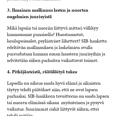
3. Ilmainen mallinnus lasten ja nuorten
ongelmien juurisyistä
Mikä lapsiin tai nuoriin liittyvä mittari välkkyy
kunnassanne punaisella? Huostaanotot,
koulupoissalot, psykiatriset lähetteet? SIB-hanketta
edeltävän mallinnuksen ja laskelmien avulla
pureudutaan kunnan oman haasteen juurisyihin ja
selvitetään siihen parhaiten vaikuttavat toimet.
4. Pitkäjänteistä, räätälöityä tukea
Lapsella on oikeus saada hyvä elämä ja aikuisten
täytyy tehdä päätökset niin, että ne ovat lapsen
parhaaksi. SIB-hankkeen tavoitteena on saada lapsen
tai nuoren elämässä aikaan myönteinen ja pysyvä
vaikutus. Suurimmat riskit liittyvät siihen, ettei
tehdä mitään.