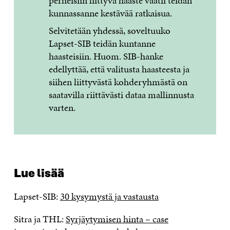
perheisiin liittyvä haaste vaatii teidän
kunnassanne kestävää ratkaisua.
Selvitetään yhdessä, soveltuuko
Lapset-SIB teidän kuntanne
haasteisiin. Huom. SIB-hanke
edellyttää, että valitusta haasteesta ja
siihen liittyvästä kohderyhmästä on
saatavilla riittävästi dataa mallinnusta
varten.
Lue lisää
Lapset-SIB:
30 kysymystä ja vastausta
Sitra ja THL:
Syrjäytymisen hinta – case