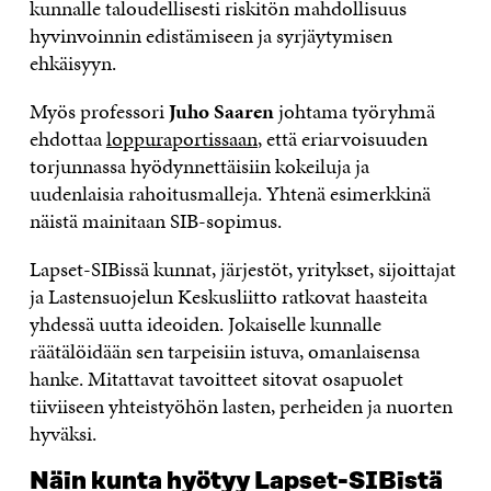
kunnalle taloudellisesti riskitön mahdollisuus
hyvinvoinnin edistämiseen ja syrjäytymisen
ehkäisyyn.
Myös professori
Juho Saaren
johtama työryhmä
ehdottaa
loppuraportissaan
, että eriarvoisuuden
torjunnassa hyödynnettäisiin kokeiluja ja
uudenlaisia rahoitusmalleja. Yhtenä esimerkkinä
näistä mainitaan SIB-sopimus.
Lapset-SIBissä kunnat, järjestöt, yritykset, sijoittajat
ja Lastensuojelun Keskusliitto ratkovat haasteita
yhdessä uutta ideoiden. Jokaiselle kunnalle
räätälöidään sen tarpeisiin istuva, omanlaisensa
hanke. Mitattavat tavoitteet sitovat osapuolet
tiiviiseen yhteistyöhön lasten, perheiden ja nuorten
hyväksi.
Näin kunta hyötyy Lapset-SIBistä