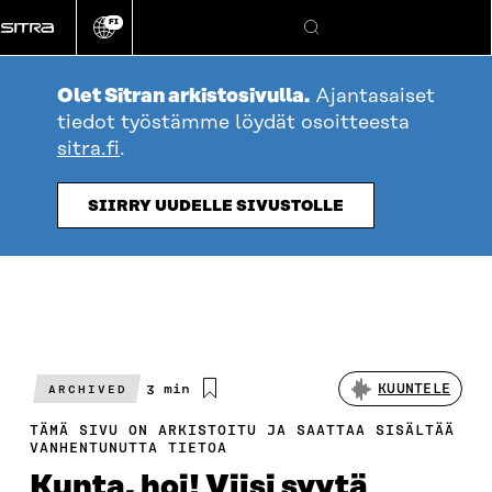
Siirry
FI
suoraan
Vaihda
Hae
sivuston
sisältöön
kieli
Olet Sitran arkistosivulla.
Ajantasaiset
tiedot työstämme löydät osoitteesta
sitra.fi
.
SIIRRY UUDELLE SIVUSTOLLE
Arvioitu
3 min
KUUNTELE
ARCHIVED
lukuaika
TÄMÄ SIVU ON ARKISTOITU JA SAATTAA SISÄLTÄÄ
VANHENTUNUTTA TIETOA
Kunta, hoi! Viisi syytä