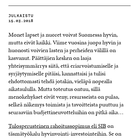
JULKAISTU
15.03.2018
Monet lapset ja nuoret voivat Suomessa hyvin,
mutta eivät kaikki. Viime vuosina juopa hyvin ja
huonosti voivien lasten ja perheiden välillä on
kasvanut. Päättäjien kesken on laaja
yhteisymmärrys siitä, että eriarvoistumiselle ja
syrjäytymiselle pitäisi, kannattaisi ja tulisi
ehdottomasti tehdä jotakin, vieläpä nopealla
aikataululla. Mutta toteutus ontuu, sillä
menokehykset eivät veny, resursseista on pulaa,
selkeä näkemys toimista ja tavoitteista puuttuu ja
seuraaviin budjettineuvotteluihin on pitkä aika…
Tulosperusteinen rahoitussopimus eli SIB
on
täsmätyökalu hyvinvointi-investointeihin. Se on