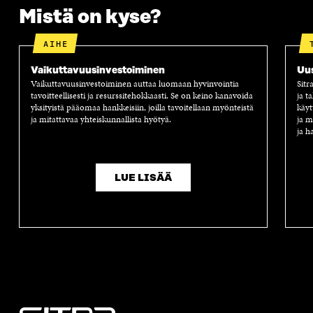
Mistä on kyse?
AIHE
Vaikuttavuus­investoiminen
Uus
Vaikuttavuusinvestoiminen auttaa luomaan hyvinvointia
Sitr
tavoitteellisesti ja resurssitehokkaasti. Se on keino kanavoida
ja t
yksityistä pääomaa hankkeisiin, joilla tavoitellaan myönteistä
käyt
ja mitattavaa yhteiskunnallista hyötyä.
ja m
ja h
LUE LISÄÄ