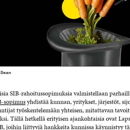
 Dean
isia SIB-rahoitussopimuksia valmistellaan parhail
B-sopimus
yhdistää kunnan, yritykset, järjestöt, sijo
ntijat työskentelemään yhteisen, mitattavan tavoit
si. Tällä hetkellä erityisen ajankohtaisia ovat Laps
IB, joihin liittyviä hankkeita kunnissa käynnistyy 