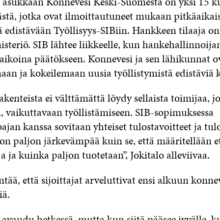
 asukkaan Konnevesi Keski-Suomesta on yksi 15 ku
tä, jotka ovat ilmoittautuneet mukaan pitkäaikai
ä edistävään Työllisyys-SIBiin. Hankkeen tilaaja on 
steriö. SIB lähtee liikkeelle, kun hankehallinnoija
iaikoina päätökseen. Konnevesi ja sen lähikunnat o
aan ja kokeilemaan uusia työllistymistä edistäviä k
akenteista ei välttämättä löydy sellaista toimijaa, j
, vaikuttavaan työllistämiseen. SIB-sopimuksessa
ajan kanssa sovitaan yhteiset tulostavoitteet ja tul
 on paljon järkevämpää kuin se, että määritellään e
a ja kuinka paljon tuotetaan”, Jokitalo alleviivaa.
tää, että sijoittajat arveluttivat ensi alkuun konnev
iä.
 avaudu hetkessä, mutta kun siitä pääsee jyvälle, 