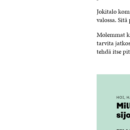
Jokitalo kom
valossa. Sitä
Molemmat kunt
tarvita jatk
tehdä itse pi
HOI, 
Mil
sij