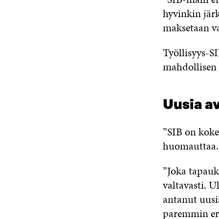
hyvinkin järke
maksetaan vai
Työllisyys-S
mahdollisen 
Uusia a
”SIB on kokei
huomauttaa.
”Joka tapauk
valtavasti. 
antanut uus
paremmin eril