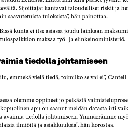
vältä. Sijoittajat kantavat taloudelliset riskit ja hei
n saavutetuista tuloksista”, hän painottaa.
IBissä kunta ei itse asiassa joudu lainkaan maksumi
tulospalkkion maksaa työ- ja elinkeinoministeriö.
vaimia tiedolla johtamiseen
lu, emmekä vielä tiedä, toimiiko se vai ei”, Cante
sessa olemme oppineet jo pelkästä valmisteluprose
Ulkopuolinen apu on saanut meidän datasta irti vaik
ia avaimia tiedolla johtamiseen. Ymmärrämme my
aisia ilmiöitä ja asiakkuuksia”, hän korostaa.