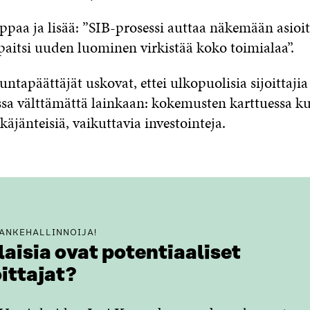
ppaa ja lisää: ”SIB-prosessi auttaa näkemään asioi
 paitsi uuden luominen virkistää koko toimialaa”.
apäättäjät uskovat, ettei ulkopuolisia sijoittajia 
ossa välttämättä lainkaan: kokemusten karttuessa k
tkäjänteisiä, vaikuttavia investointeja.
HANKEHALLINNOIJA!
laisia ovat potentiaaliset
oittajat?