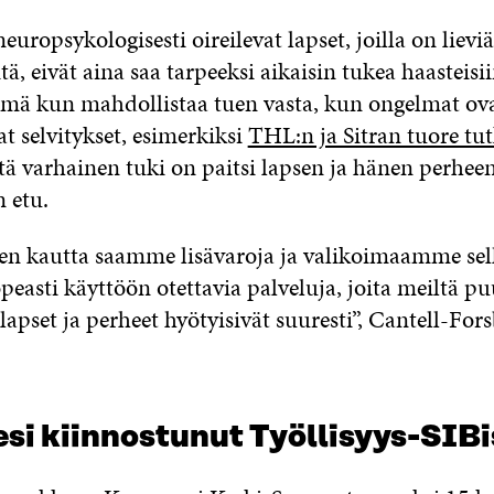
europsykologisesti oireilevat lapset, joilla on lieviä
tä, eivät aina saa tarpeeksi aikaisin tukea haasteisii
lmä kun mahdollistaa tuen vasta, kun ongelmat ova
at selvitykset, esimerkiksi
THL:n ja Sitran tuore tu
ttä varhainen tuki on paitsi lapsen ja hänen perhe
 etu.
n kautta saamme lisävaroja ja valikoimaamme sell
opeasti käyttöön otettavia palveluja, joita meiltä pu
lapset ja perheet hyötyisivät suuresti”, Cantell-Fo
si kiinnostunut Työllisyys-SIBi