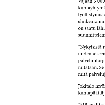
Vajaan 3 000
kuntayhtymäs
työllistymist
elinkeinomini
on saatu läh
suunnittelem
”Nykyisistä r
uudenlaiseen
palveluntarjo
mitataan. Se
mitä palveluj
Jokitalo myön
kuntapäättäj
”SIB-malli ei