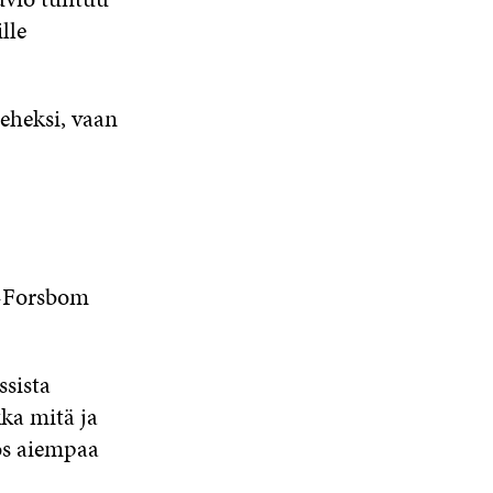
lle
eheksi, vaan
ll-Forsbom
ssista
ka mitä ja
ös aiempaa