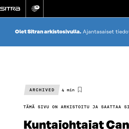
Siirry
suoraan
FI
Vaihda
sivuston
sisältöön
kieli
Olet Sitran arkistosivulla.
Ajantasaiset tied
ARCHIVED
Arvioitu
4 min
lukuaika
TÄMÄ SIVU ON ARKISTOITU JA SAATTAA S
Kuntajohtajat Can