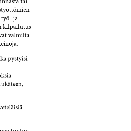
nnasta tai
styöttömien
työ- ja
n kilpailutus
vat valmiita
einoja.
oka pystyisi
oksia
tukäteen,
eteläisiä
kuvio tuntuu