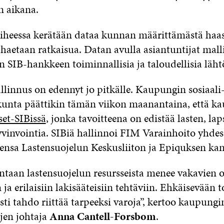
n aikana.
iheessa kerätään dataa kunnan määrittämästä haas
 haetaan ratkaisua. Datan avulla asiantuntijat mall
SIB-hankkeen toiminnallisia ja taloudellisia läht
llinnus on edennyt jo pitkälle. Kaupungin sosiaali-
kunta päättikin tämän viikon maanantaina, että k
et-SIBissä
, jonka tavoitteena on edistää lasten, la
yvinvointia. SIBiä hallinnoi FIM Varainhoito yhdes
sa Lastensuojelun Keskusliiton ja Epiquksen kan
ntaan lastensuojelun resursseista menee vakavien 
ja erilaisiin lakisääteisiin tehtäviin. Ehkäisevään 
sti tahdo riittää tarpeeksi varoja”, kertoo kaupungi
jen johtaja
Anna Cantell-Forsbom
.