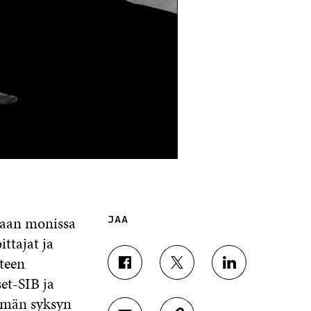
laan monissa
JAA
ittajat ja
teen
J
J
J
et-SIB ja
A
A
A
A
A
A
tämän syksyn
F
T
L