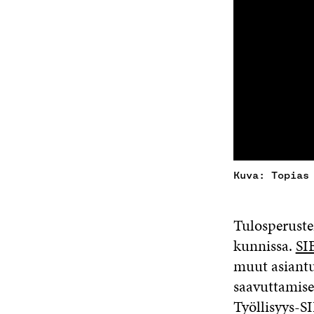
Kuva: Topias
Tulosperuste
kunnissa.
SI
muut asiantu
saavuttamisek
Työllisyys-S