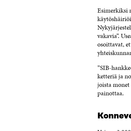
Esimerkiksi n
käytöshäiriöi
Nykyjärjeste
vakavia”. Use
osoittavat, e
yhteiskunnan
”SIB-hankkee
ketteriä ja n
joista monet 
painottaa.
Konneve