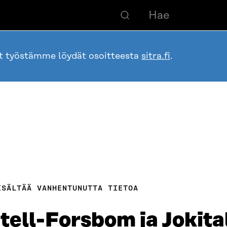
ot työstämme löydät osoitteesta
sitra.fi
.
ISÄLTÄÄ VANHENTUNUTTA TIETOA
tell-Forsbom ja Jokita