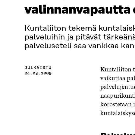
valinnanvapautta
Kuntaliiton tekemä kuntalaisk
palveluihin ja pitävät tärkeän
palveluseteli saa vankkaa kan
Kuntaliiton t
JULKAISTU
24.03.2009
vaikuttaa pal
palvelujentu
naapurikunti
korostetaan 
kuntalaiskyse