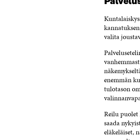
Palvelu
Kuntalaiskys
kannatuksen.
valita jousta
Palvelusetel
vanhemmasta 
näkemykseltä
enemmän kui
tulotason om
valinnanvapa
Reilu puolet 
saada nykyis
eläkeläiset, 