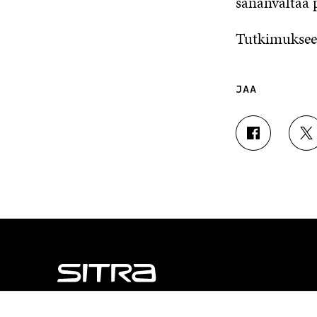
sananvaltaa p
Tutkimukseen
JAA
J
J
A
A
A
A
F
T
A
W
C
I
E
T
B
T
O
E
O
R
K
I
I
S
S
S
NÄITÄKÖ ETSIT?