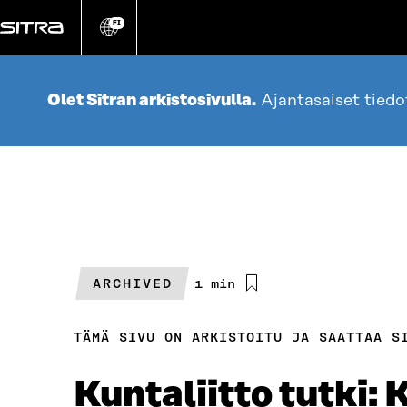
Siirry
suoraan
FI
Vaihda
sivuston
sisältöön
kieli
Olet Sitran arkistosivulla.
Ajantasaiset tied
ARCHIVED
Arvioitu
1 min
lukuaika
TÄMÄ SIVU ON ARKISTOITU JA SAATTAA S
Kuntaliitto tutki: