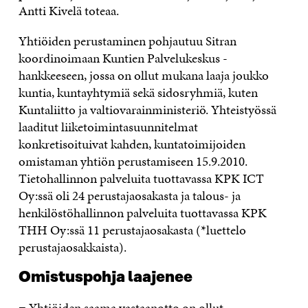
Antti Kivelä toteaa.
Yhtiöiden perustaminen pohjautuu Sitran
koordinoimaan Kuntien Palvelukeskus -
hankkeeseen, jossa on ollut mukana laaja joukko
kuntia, kuntayhtymiä sekä sidosryhmiä, kuten
Kuntaliitto ja valtiovarainministeriö. Yhteistyössä
laaditut liiketoimintasuunnitelmat
konkretisoituivat kahden, kuntatoimijoiden
omistaman yhtiön perustamiseen 15.9.2010.
Tietohallinnon palveluita tuottavassa KPK ICT
Oy:ssä oli 24 perustajaosakasta ja talous- ja
henkilöstöhallinnon palveluita tuottavassa KPK
THH Oy:ssä 11 perustajaosakasta (*luettelo
perustajaosakkaista).
Omistuspohja laajenee
− Yhtiöiden saama vastaanotto on ollut