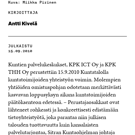
Kuva: Miikka Pirinen
KIRJOITTAJA
Antti Kivelä
JULKAISTU
15.09.2010
Kuntien palvelukeskukset, KPK ICT Oy ja KPK
THH Oy perustettiin 15.9.2010 Kuntatalolla
kuntatoimijoiden yhteistyön voimin. Molempien
yhtiöiden omistuspohjan odotetaan merkittävästi
kasvavan loppusyksyn aikana kuntatoimijoiden
päätöksenteon edetessä. – Perustajaosakkaat ovat
lähteneet rohkeasti ja konkreettisesti edistämään
tietoyhteistyötä, joka parantaa niin julkisen
talouden tuottavuutta kuin kansalaisten
palvelutarjontaa, Sitran Kuntaohjelman johtaja