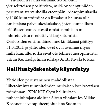
yksiselitteisen positiivista, mikä on vienyt niiden
perustamista vauhdilla eteenpäin. Aiesopimuksella
yli 100 kuntatoimijaa on ilmaissut halunsa olla
omistajana palvelukeskuksissa, joten kunnallisen
päätöksenteon edetessä omistuspohjaan on
odotettavissa merkittävää laajentumista.
Osakkeiden ensimmäinen merkintäkausi päättyy
31.3.2011, ja yhtiöiden ovet ovat avoinna myös
niille kunnille, jotka eivät ole tehneet aiesopimusta,
Sitran Kuntaohjelman johtaja Antti Kivelä toteaa.
Hallitustyöskentely käynnistyy
Yhtiöiden perustaminen mahdollistaa
liiketoimintasuunnitelmien mukaisen konkreettisen
toiminnan. KPK ICT Oy:n hallituksen
puheenjohtajana aloittaa Sitran yliasiamies Mikko
Kosonen ja varapuheenjohtajana Suomen