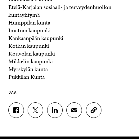
Etelä-Karjalan sosiaali- ja terveydenhuollon
kuntayhtymä
Humppilan kunta
Imatran kaupunki
Kankaanpään kaupunki
Kotkan kaupunki
Kouvolan kaupunki
Mikkelin kaupunki
Myrskylän kunta
Pukkilan Kunta
JAA
J
J
J
J
K
A
A
A
A
O
A
A
A
A
P
F
T
L
S
I
A
W
I
Ä
O