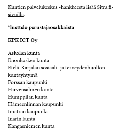
Kuntien palvelukeskus -hankkeesta lisää
Sitra.fi-
sivuilla
.
*luettelo perustajaosakkaista
KPK ICT Oy
Askolan kunta
Enonkosken kunta
Etelä-Karjalan sosiaali- ja terveydenhuollon
kuntayhtymä
Forssan kaupunki
Hirvensalmen kunta
Humppilan kunta
Hämeenlinnan kaupunki
Imatran kaupunki
Inarin kunta
Kangasniemen kunta