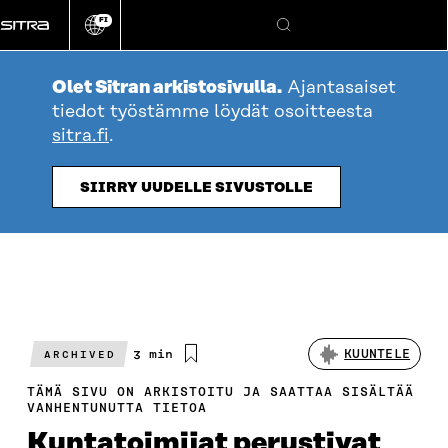
Siirry
FI
suoraan
Vaihda
Hae
sivuston
sisältöön
kieli
Olet Sitran arkistosivulla.
Ajantasaiset
tiedot työstämme löydät osoitteesta
sitra.fi
.
SIIRRY UUDELLE SIVUSTOLLE
Arvioitu
3 min
KUUNTELE
ARCHIVED
lukuaika
TÄMÄ SIVU ON ARKISTOITU JA SAATTAA SISÄLTÄÄ
VANHENTUNUTTA TIETOA
Kuntatoimijat perustivat