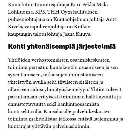
Kuntaliiton toimitusjohtaja Kari-Pekka Mäki-
Lohiluoma. KPK THH Oy:n hallituksen
puheenjohtajana on Kuntaohjelman johtaja Antti
Kivelä, varapuheenjohtaja on Kotkan
kaupungin talousjohtaja Jaana Kuuva.
Kohti yhtenäisempiä järjestelmiä
Yhtiöiden verkostomaisten osaamiskeskusten
toiminta perustuu kuntakentän osaamiseen ja sen
syventämiseen, ratkaisujen monistamiseen
yhteistyön avulla sekä tiiviiseen sisäiseen ja
ulkoiseen sidosryhmätyöskentelyyn. Yhtiöt tulevat
parantamaan erityisesti toiminnan hallittavuutta ja
ennustettavuutta sekä hankintaosaamista
kuntasektorilla. Kansalaisille palvelukeskusten
toiminta mahdollistaa jatkossa entistä laajemman ja
kuntarajat ylittävän palveluasioinnin.