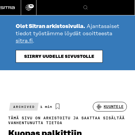
Siirry
FI
suoraan
Vaihda
Hae
sivuston
sisältöön
kieli
Olet Sitran arkistosivulla.
Ajantasaiset
tiedot työstämme löydät osoitteesta
sitra.fi
.
SIIRRY UUDELLE SIVUSTOLLE
Arvioitu
1 min
KUUNTELE
ARCHIVED
lukuaika
TÄMÄ SIVU ON ARKISTOITU JA SAATTAA SISÄLTÄÄ
VANHENTUNUTTA TIETOA
Kuopas palkittiin