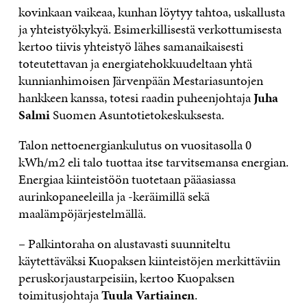
kovinkaan vaikeaa, kunhan löytyy tahtoa, uskallusta
ja yhteistyökykyä. Esimerkillisestä verkottumisesta
kertoo tiivis yhteistyö lähes samanaikaisesti
toteutettavan ja energiatehokkuudeltaan yhtä
kunnianhimoisen Järvenpään Mestariasuntojen
hankkeen kanssa, totesi raadin puheenjohtaja
Juha
Salmi
Suomen Asuntotietokeskuksesta.
Talon nettoenergiankulutus on vuositasolla 0
kWh/m2 eli talo tuottaa itse tarvitsemansa energian.
Energiaa kiinteistöön tuotetaan pääasiassa
aurinkopaneeleilla ja -keräimillä sekä
maalämpöjärjestelmällä.
– Palkintoraha on alustavasti suunniteltu
käytettäväksi Kuopaksen kiinteistöjen merkittäviin
peruskorjaustarpeisiin, kertoo Kuopaksen
toimitusjohtaja
Tuula Vartiainen
.