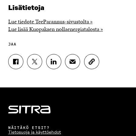
Lisätietoja
Lue tiedote TeeParannus-sivustolta »
Lue lisää Kuopaksen nollaenergiatalosta »
JAA
J
J
J
J
K
A
A
A
A
O
A
A
A
A
P
F
T
L
S
I
A
W
I
Ä
O
C
I
N
H
I
E
T
K
K
A
B
T
E
Ö
R
O
E
D
P
T
O
R
I
O
I
K
I
N
S
K
I
S
I
T
K
NÄITÄKÖ ETSIT?
S
S
S
I
E
Tietosuoja ja käyttöehdot
S
Ä
S
L
L