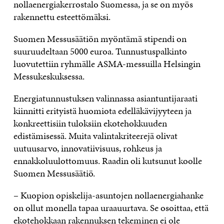
nollaenergiakerrostalo Suomessa, ja se on myös
rakennettu esteettömäksi.
Suomen Messusäätiön myöntämä stipendi on
suuruudeltaan 5000 euroa. Tunnustuspalkinto
luovutettiin ryhmälle ASMA-messuilla Helsingin
Messukeskuksessa.
Energiatunnustuksen valinnassa asiantuntijaraati
kiinnitti erityistä huomiota edelläkävijyyteen ja
konkreettisiin tuloksiin ekotehokkuuden
edistämisessä. Muita valintakriteerejä olivat
uutuusarvo, innovatiivisuus, rohkeus ja
ennakkoluulottomuus. Raadin oli kutsunut koolle
Suomen Messusäätiö.
– Kuopion opiskelija-asuntojen nollaenergiahanke
on ollut monella tapaa uraauurtava. Se osoittaa, että
ekotehokkaan rakennuksen tekeminen ei ole