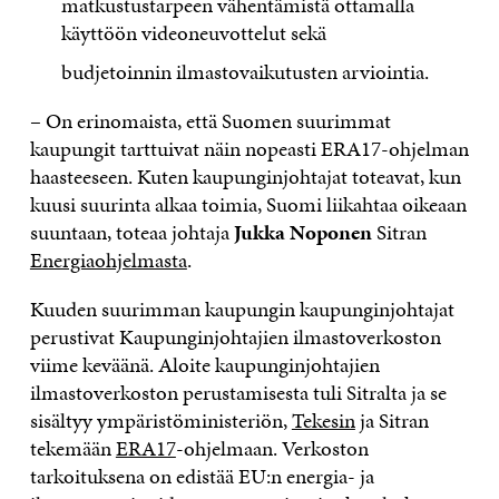
matkustustarpeen vähentämistä ottamalla
käyttöön videoneuvottelut sekä
budjetoinnin ilmastovaikutusten arviointia.
– On erinomaista, että Suomen suurimmat
kaupungit tarttuivat näin nopeasti ERA17-ohjelman
haasteeseen. Kuten kaupunginjohtajat toteavat, kun
kuusi suurinta alkaa toimia, Suomi liikahtaa oikeaan
suuntaan, toteaa johtaja
Jukka Noponen
Sitran
Energiaohjelmasta
.
Kuuden suurimman kaupungin kaupunginjohtajat
perustivat Kaupunginjohtajien ilmastoverkoston
viime keväänä. Aloite kaupunginjohtajien
ilmastoverkoston perustamisesta tuli Sitralta ja se
sisältyy ympäristöministeriön,
Tekesin
ja Sitran
tekemään
ERA17
-ohjelmaan. Verkoston
tarkoituksena on edistää EU:n energia- ja