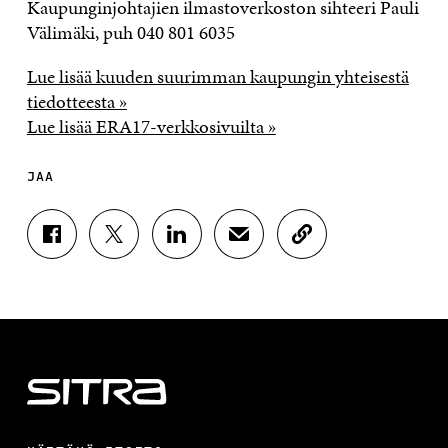
Kaupunginjohtajien ilmastoverkoston sihteeri Pauli
Välimäki, puh 040 801 6035
Lue lisää kuuden suurimman kaupungin yhteisestä
tiedotteesta »
Lue lisää ERA17-verkkosivuilta »
JAA
J
J
J
J
K
A
A
A
A
O
A
A
A
A
P
F
T
L
S
I
A
W
I
Ä
O
C
I
N
H
I
E
T
K
K
A
B
T
E
Ö
R
O
E
D
P
T
O
R
I
O
I
K
I
N
S
K
I
S
I
T
K