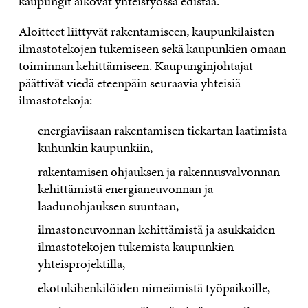
kaupungit aikovat yhteistyössä edistää.
Aloitteet liittyvät rakentamiseen, kaupunkilaisten
ilmastotekojen tukemiseen sekä kaupunkien omaan
toiminnan kehittämiseen. Kaupunginjohtajat
päättivät viedä eteenpäin seuraavia yhteisiä
ilmastotekoja:
energiaviisaan rakentamisen tiekartan laatimista
kuhunkin kaupunkiin,
rakentamisen ohjauksen ja rakennusvalvonnan
kehittämistä energianeuvonnan ja
laadunohjauksen suuntaan,
ilmastoneuvonnan kehittämistä ja asukkaiden
ilmastotekojen tukemista kaupunkien
yhteisprojektilla,
ekotukihenkilöiden nimeämistä työpaikoille,