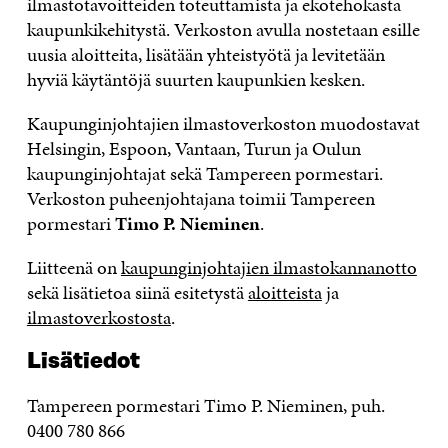
ilmastotavoitteiden toteuttamista ja ekotehokasta
kaupunkikehitystä. Verkoston avulla nostetaan esille
uusia aloitteita, lisätään yhteistyötä ja levitetään
hyviä käytäntöjä suurten kaupunkien kesken.
Kaupunginjohtajien ilmastoverkoston muodostavat
Helsingin, Espoon, Vantaan, Turun ja Oulun
kaupunginjohtajat sekä Tampereen pormestari.
Verkoston puheenjohtajana toimii Tampereen
pormestari
Timo P. Nieminen
.
Liitteenä on
kaupunginjohtajien ilmastokannanotto
sekä lisätietoa siinä esitetystä
aloitteista
ja
ilmastoverkostosta
.
Lisätiedot
Tampereen pormestari Timo P. Nieminen, puh.
0400 780 866