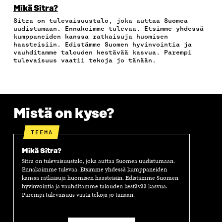
E
T
K
K
A
Mikä Sitra?
B
T
E
Ö
R
Sitra on tulevaisuustalo, joka auttaa Suomea
O
E
D
P
T
uudistumaan. Ennakoimme tulevaa. Etsimme yhdessä
O
R
I
O
I
kumppaneiden kanssa ratkaisuja huomisen
K
I
N
S
K
haasteisiin. Edistämme Suomen hyvinvointia ja
I
S
I
T
K
vauhditamme talouden kestävää kasvua. Parempi
S
S
S
I
E
tulevaisuus vaatii tekoja jo tänään.
S
Ä
S
L
L
A
A
Ä
L
I
A
V
A
A
N
V
A
V
A
L
A
U
A
V
I
Mistä on kyse?
U
T
U
A
N
T
U
T
U
K
U
U
U
T
K
TEEMA
U
U
U
U
I
U
U
U
U
Mikä Sitra?
U
D
U
U
Sitra on tulevaisuustalo, joka auttaa Suomea uudistumaan.
D
E
D
U
Ennakoimme tulevaa. Etsimme yhdessä kumppaneiden
E
S
E
D
kanssa ratkaisuja huomisen haasteisiin. Edistämme Suomen
S
S
S
E
hyvinvointia ja vauhditamme talouden kestävää kasvua.
S
A
S
S
Parempi tulevaisuus vaatii tekoja jo tänään.
A
I
A
S
I
K
I
A
K
K
K
I