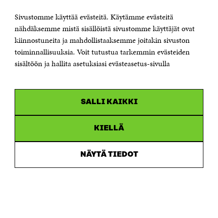
00181 Helsinki
Sivustomme käyttää evästeitä. Käytämme evästeitä
Puhelin +358 294 618 991
Sähköpostiosoite
nähdäksemme mistä sisällöistä sivustomme käyttäjät ovat
etunimi.sukunimi@sitra.fi tai sitra@sitra.fi
kiinnostuneita ja mahdollistaaksemme joitakin sivuston
toiminnallisuuksia. Voit tutustua tarkemmin evästeiden
Saapumisohjeet
sisältöön ja hallita asetuksiasi evästeasetus-sivulla
Y-tunnus 0202132-3
OLEMME NÄISSÄ SOMEISSA
SALLI KAIKKI
Facebook
Avautuu
uudessa
Linkedin
ikkunassa
KIELLÄ
Avautuu
uudessa
Youtube
ikkunassa
Avautuu
NÄYTÄ TIEDOT
uudessa
Instagram
ikkunassa
Avautuu
uudessa
ikkunassa