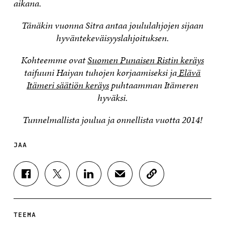
aikana.
Tänäkin vuonna Sitra antaa joululahjojen sijaan
hyväntekeväisyyslahjoituksen.
Kohteemme ovat
Suomen Punaisen Ristin keräys
taifuuni Haiyan tuhojen korjaamiseksi ja
Elävä
Itämeri säätiön keräys
puhtaamman Itämeren
hyväksi.
Tunnelmallista joulua ja onnellista vuotta 2014!
JAA
J
J
J
J
K
A
A
A
A
O
A
A
A
A
P
F
T
L
S
I
A
W
I
Ä
O
TEEMA
C
I
N
H
I