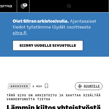
Siirry
FI
suoraan
Vaihda
Hae
sivuston
sisältöön
kieli
Olet Sitran arkistosivulla.
Ajantasaiset
tiedot työstämme löydät osoitteesta
sitra.fi
.
SIIRRY UUDELLE SIVUSTOLLE
Arvioitu
1 min
KUUNTELE
ARCHIVED
lukuaika
TÄMÄ SIVU ON ARKISTOITU JA SAATTAA SISÄLTÄÄ
VANHENTUNUTTA TIETOA
Lämmin kiitos yhteistyöstä