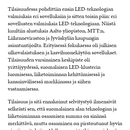
Tilaisuudessa pohdittiin ensin LED-teknologian
valmiuksia eri sovelluksiin ja sitten toisin päin: eri
sovellusten valmiuksia LED-teknologiaan. Näistä
kuultiin alustuksia Aalto yliopiston, MTT:n,
Liikenneviraston ja Jyväskylän kaupungin
asiantuntijoilta. Erityisessä fokuksessa oli julkisen
ulkovalaistuksen ja kasvihuonekäytön sovellukset.
Tilaisuuden varsinainen keskipiste oli
yrittäjyydessä, suomalaisen LED-klusterin
luomisessa, liiketoiminnan kehittämisessä ja
kansainvälisessä markkinassa ja siihen
vastaamisessa.
Tilaisuus ja sitä ennakoinut selvitystyö ilmensivät
selkeästi sen, että suomalainen alan teknologian ja
liiketoiminnan osaamisen summa on sinänsä
merkittävä, mutta osaaminen on pirstoutunut hyvin