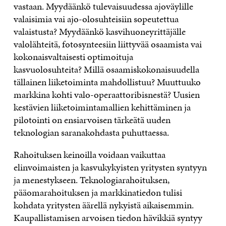
vastaan. Myydäänkö tulevaisuudessa ajoväylille
valaisimia vai ajo-olosuhteisiin sopeutettua
valaistusta? Myydäänkö kasvihuoneyrittäjälle
valolähteitä, fotosynteesiin liittyvää osaamista vai
kokonaisvaltaisesti optimoituja
kasvuolosuhteita? Millä osaamiskokonaisuudella
tällainen liiketoiminta mahdollistuu? Muuttuuko
markkina kohti valo-operaattoribisnestä? Uusien
kestävien liiketoimintamallien kehittäminen ja
pilotointi on ensiarvoisen tärkeätä uuden
teknologian saranakohdasta puhuttaessa.
Rahoituksen keinoilla voidaan vaikuttaa
elinvoimaisten ja kasvukykyisten yritysten syntyyn
ja menestykseen. Teknologiarahoituksen,
pääomarahoituksen ja markkinatiedon tulisi
kohdata yritysten äärellä nykyistä aikaisemmin.
Kaupallistamisen arvoisen tiedon hävikkiä syntyy