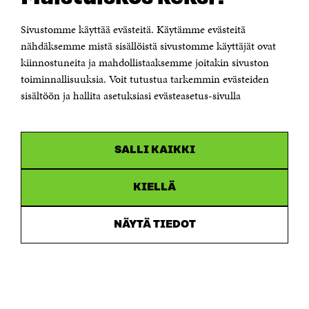
00181 Helsinki
Sivustomme käyttää evästeitä. Käytämme evästeitä
Puhelin +358 294 618 991
Sähköpostiosoite
nähdäksemme mistä sisällöistä sivustomme käyttäjät ovat
etunimi.sukunimi@sitra.fi tai sitra@sitra.fi
kiinnostuneita ja mahdollistaaksemme joitakin sivuston
Saapumisohjeet
toiminnallisuuksia. Voit tutustua tarkemmin evästeiden
sisältöön ja hallita asetuksiasi evästeasetus-sivulla
Y-tunnus 0202132-3
OLEMME NÄISSÄ SOMEISSA
SALLI KAIKKI
Facebook
Avautuu
uudessa
Linkedin
ikkunassa
KIELLÄ
Avautuu
uudessa
Youtube
ikkunassa
Avautuu
NÄYTÄ TIEDOT
uudessa
Instagram
ikkunassa
Avautuu
uudessa
ikkunassa