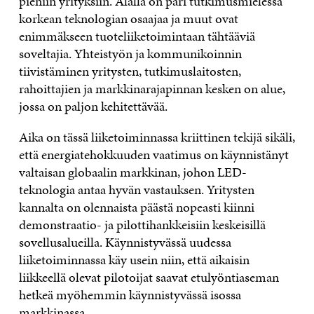
pieniin yrityksiin. Alalla on pari tutkimusmielessä
korkean teknologian osaajaa ja muut ovat
enimmäkseen tuoteliiketoimintaan tähtääviä
soveltajia. Yhteistyön ja kommunikoinnin
tiivistäminen yritysten, tutkimuslaitosten,
rahoittajien ja markkinarajapinnan kesken on alue,
jossa on paljon kehitettävää.
Aika on tässä liiketoiminnassa kriittinen tekijä sikäli,
että energiatehokkuuden vaatimus on käynnistänyt
valtaisan globaalin markkinan, johon LED-
teknologia antaa hyvän vastauksen. Yritysten
kannalta on olennaista päästä nopeasti kiinni
demonstraatio- ja pilottihankkeisiin keskeisillä
sovellusalueilla. Käynnistyvässä uudessa
liiketoiminnassa käy usein niin, että aikaisin
liikkeellä olevat pilotoijat saavat etulyöntiaseman
hetkeä myöhemmin käynnistyvässä isossa
markkinassa.