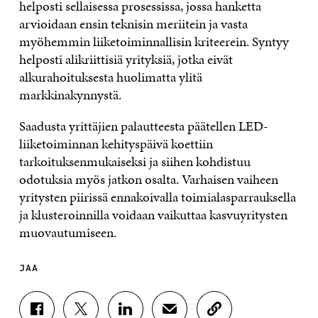
helposti sellaisessa prosessissa, jossa hanketta
arvioidaan ensin teknisin meriitein ja vasta
myöhemmin liiketoiminnallisin kriteerein. Syntyy
helposti alikriittisiä yrityksiä, jotka eivät
alkurahoituksesta huolimatta ylitä
markkinakynnystä.
Saadusta yrittäjien palautteesta päätellen LED-
liiketoiminnan kehityspäivä koettiin
tarkoituksenmukaiseksi ja siihen kohdistuu
odotuksia myös jatkon osalta. Varhaisen vaiheen
yritysten piirissä ennakoivalla toimialasparrauksella
ja klusteroinnilla voidaan vaikuttaa kasvuyritysten
muovautumiseen.
JAA
J
J
J
J
K