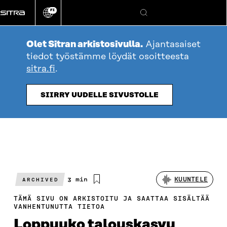
Siirry
FI
suoraan
Vaihda
Hae
sivuston
sisältöön
kieli
Olet Sitran arkistosivulla.
Ajantasaiset
tiedot työstämme löydät osoitteesta
sitra.fi
.
SIIRRY UUDELLE SIVUSTOLLE
Arvioitu
3 min
KUUNTELE
ARCHIVED
lukuaika
TÄMÄ SIVU ON ARKISTOITU JA SAATTAA SISÄLTÄÄ
VANHENTUNUTTA TIETOA
Loppuuko talouskasvu