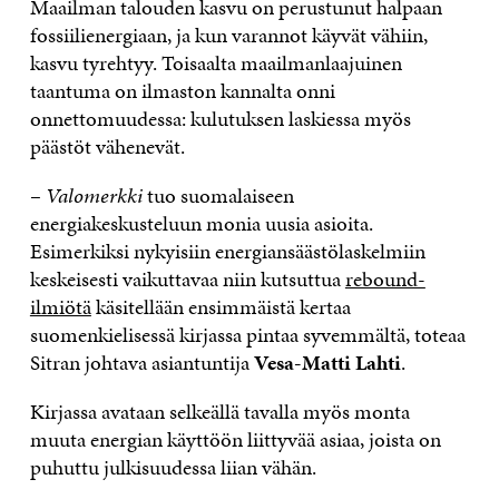
Maailman talouden kasvu on perustunut halpaan
fossiilienergiaan, ja kun varannot käyvät vähiin,
kasvu tyrehtyy. Toisaalta maailmanlaajuinen
taantuma on ilmaston kannalta onni
onnettomuudessa: kulutuksen laskiessa myös
päästöt vähenevät.
–
Valomerkki
tuo suomalaiseen
energiakeskusteluun monia uusia asioita.
Esimerkiksi nykyisiin energiansäästölaskelmiin
keskeisesti vaikuttavaa niin kutsuttua
rebound-
ilmiötä
käsitellään ensimmäistä kertaa
suomenkielisessä kirjassa pintaa syvemmältä, toteaa
Sitran johtava asiantuntija
Vesa-Matti Lahti
.
Kirjassa avataan selkeällä tavalla myös monta
muuta energian käyttöön liittyvää asiaa, joista on
puhuttu julkisuudessa liian vähän.