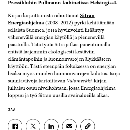
Pressiklubin Pullmann-kabinetissa Helsingissä.
Kirjan kirjoittamista rahoittanut
Sitran
Energiaohjelma
(2008–2012) pyrki kehittämään
sellaista Suomea, jossa hyvinvointi lisääntyy
vähenevällä energian käytöllä ja pienenevillä
päästöillä. Tätä työtä Sitra jatkaa paneutumalla
entistä laajemmin ekologisesti kestäviin
elämäntapoihin ja luonnonvarojen älykkääseen
käyttöön. Tästä eteenpäin fokuksessa on energian
lisäksi myös muiden luonnonvarojen kulutus. Isoja
suuntaviivoja kartoittavan
Valomerkki
-kirjan
julkaisu osuu nivelkohtaan, jossa Energiaohjelma
loppuu ja työ Sitran uusilla avainalueilla alkaa.
JAA
J
J
J
J
K