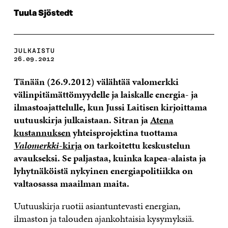
Tuula Sjöstedt
JULKAISTU
26.09.2012
Tänään (26.9.2012) välähtää valomerkki
välinpitämättömyydelle ja laiskalle energia- ja
ilmastoajattelulle, kun Jussi Laitisen kirjoittama
uutuuskirja julkaistaan. Sitran ja
Atena
kustannuksen
yhteisprojektina tuottama
Valomerkki
-kirja
on tarkoitettu keskustelun
avaukseksi. Se paljastaa, kuinka kapea-alaista ja
lyhytnäköistä nykyinen energiapolitiikka on
valtaosassa maailman maita.
Uutuuskirja ruotii asiantuntevasti energian,
ilmaston ja talouden ajankohtaisia kysymyksiä.