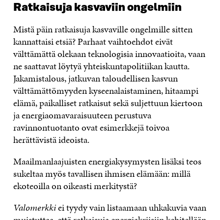
Ratkaisuja kasvaviin ongelmiin
Mistä päin ratkaisuja kasvaville ongelmille sitten
kannattaisi etsiä? Parhaat vaihtoehdot eivät
välttämättä olekaan teknologisia innovaatioita, vaan
ne saattavat löytyä yhteiskuntapolitiikan kautta.
Jakamistalous, jatkuvan taloudellisen kasvun
välttämättömyyden kyseenalaistaminen, hitaampi
elämä, paikalliset ratkaisut sekä suljettuun kiertoon
ja energiaomavaraisuuteen perustuva
ravinnontuotanto ovat esimerkkejä toivoa
herättävistä ideoista.
Maailmanlaajuisten energiakysymysten lisäksi teos
sukeltaa myös tavallisen ihmisen elämään: millä
ekoteoilla on oikeasti merkitystä?
Valomerkki
ei tyydy vain listaamaan uhkakuvia vaan
muistuttaa, että ratkaisuja energiakriisiin kehitellään