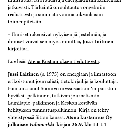
jatkuvasti. Tärkeintä on suhtautua ongelmiin
realistisesti ja suunnata voimia oikeanlaisiin
toimenpiteisiin.
– Ihmiset rakensivat nykyisen järjestelmän, ja
ihmiset voivat sen myös muuttaa,
Jussi Laitinen
kirjoittaa.
Lue lisää
Atena Kustannuksen tiedotteesta
.
Jussi Laitinen
(s. 1975) on energiaan ja ilmastoon
erikoistunut journalisti, tietokirjailija ja kouluttaja.
Hän on saanut Suomen messusäätiön Ympäristön
hyväksi -palkinnon, tutkivan journalismin
Lumilapio-palkinnon ja Keskon kestävän
kehityksen tunnustuspalkinnon. Kirja on tehty
yhteistyössä Sitran kanssa.
Atena kustannus Oy
julkaisee
Valomerkki
-kirjan 26.9. klo 13-14