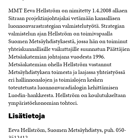
MMT Eeva Hellström on nimitetty 1.4.2008 alkaen
Sitraan projektinjohtajaksi vetämään kansallisen
luonnonvarastrategian valmistelutyötä. Strategian
valmistelun ajan Hellström on toimivapaalla
Suomen Metsäyhdistyksestä, jossa hän on toiminut
yhteiskunnallisille vaikuttajille suunnatun Päättäjien
Metsäakatemian johtajana vuodesta 1996.
Metsäakatemian ohella Hellström vastannut
Metsäyhdistyksen toimesta ja laajassa yhteistyössä
eri hallinnonalojen ja toimialojen kesken
toteutetusta luonnonvaradialogin kehittämisen
Luodin-hankkeesta. Hellström on koulutukseltaan
ympäristöekonomian tohtori.
Lisätietoja
Eeva Hellström, Suomen Metsäyhdistys, puh. 050-
3512412