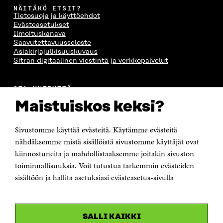
NÄITÄKÖ ETSIT?
Tietosuoja ja käyttöehdot
Evästeasetukset
Ilmoituskanava
Saavutettavuusseloste
Asiakirjajulkisuuskuvaus
Sitran digitaalinen viestintä ja verkkopalvelut
OTA YHTEYTTÄ
Suomen itsenäisyyden juhlarahasto Sitra
Maistuiskos keksi?
Itämerenkatu 11-13, PL 160,
00181 Helsinki
Sivustomme käyttää evästeitä. Käytämme evästeitä
Puhelin +358 294 618 991
Sähköpostiosoite
nähdäksemme mistä sisällöistä sivustomme käyttäjät ovat
etunimi.sukunimi@sitra.fi tai sitra@sitra.fi
kiinnostuneita ja mahdollistaaksemme joitakin sivuston
Saapumisohjeet
toiminnallisuuksia. Voit tutustua tarkemmin evästeiden
sisältöön ja hallita asetuksiasi evästeasetus-sivulla
Y-tunnus 0202132-3
OLEMME NÄISSÄ SOMEISSA
SALLI KAIKKI
Facebook