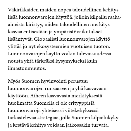
Väkirikkaiden maiden nopea taloudellinen kehitys
lisää luonnonvarojen käyttöä, jolloin kilpailu raaka-
aineista kiristyy, niiden taloudellinen merkitys
kasvaa entisestään ja ympäristövaikutukset
lisääntyvät. Globaalisti luonnonvarojen käyttö
ylittää jo nyt ekosysteemien vuotuisen tuoton.
Luonnonvarojen käyttö voikin tulevaisuudessa
nousta yhtä tärkeäksi kysymykseksi kuin
ilmastonmuutos.
Myös Suomen hyvinvointi perustuu
luonnonvarojen runsaaseen ja yhä kasvavaan
käyttöön. Aiheen kasvavasta merkityksestä
huolimatta Suomella ei ole erityyppisiä
luonnonvaroja yhteisessä viitekehyksessä
tarkastelevaa strategiaa, jolla Suomen kilpailukyky
ja kestävä kehitys voidaan jatkossakin turvata.