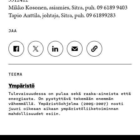
Mikko Kosonen, asiamies, Sitra, puh. 09 6189 9403
Tapio Anttila, johtaja, Sitra, puh. 09 61899283
JAA
J
J
J
J
K
A
A
A
A
O
A
A
A
A
P
F
T
L
S
I
A
W
I
Ä
O
TEEMA
C
I
N
H
I
E
T
K
K
A
Ympäristö
B
T
E
Ö
R
Tulevaisuudessa on pulaa sekä raaka-aineista että
O
E
D
P
T
energiasta. On pystyttävä tekemään enemmän
O
R
I
O
I
vähemmällä. Ympäristöohjelma (2005-2007) nosti
K
I
N
S
K
juuri oikeaan aikaan ympäristöliiketoiminnan
I
S
I
T
K
mahdollisuudet esiin.
S
S
S
I
E
S
Ä
S
L
L
A
A
Ä
L
I
A
V
A
A
N