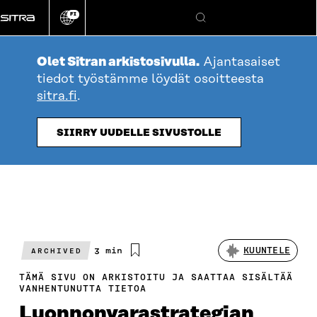
Siirry
FI
suoraan
Vaihda
Hae
sivuston
sisältöön
kieli
Olet Sitran arkistosivulla.
Ajantasaiset
tiedot työstämme löydät osoitteesta
sitra.fi
.
SIIRRY UUDELLE SIVUSTOLLE
Arvioitu
3 min
KUUNTELE
ARCHIVED
lukuaika
TÄMÄ SIVU ON ARKISTOITU JA SAATTAA SISÄLTÄÄ
VANHENTUNUTTA TIETOA
Luonnonvarastrategian