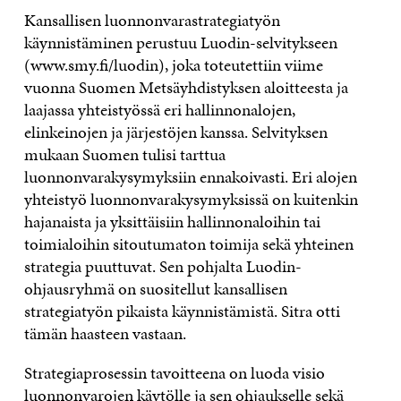
Kansallisen luonnonvarastrategiatyön
käynnistäminen perustuu Luodin-selvitykseen
(www.smy.fi/luodin), joka toteutettiin viime
vuonna Suomen Metsäyhdistyksen aloitteesta ja
laajassa yhteistyössä eri hallinnonalojen,
elinkeinojen ja järjestöjen kanssa. Selvityksen
mukaan Suomen tulisi tarttua
luonnonvarakysymyksiin ennakoivasti. Eri alojen
yhteistyö luonnonvarakysymyksissä on kuitenkin
hajanaista ja yksittäisiin hallinnonaloihin tai
toimialoihin sitoutumaton toimija sekä yhteinen
strategia puuttuvat. Sen pohjalta Luodin-
ohjausryhmä on suositellut kansallisen
strategiatyön pikaista käynnistämistä. Sitra otti
tämän haasteen vastaan.
Strategiaprosessin tavoitteena on luoda visio
luonnonvarojen käytölle ja sen ohjaukselle sekä